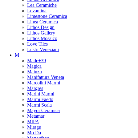
Lea Ceramiche
Levantina
Limestone Ceramica
Linea Ceramica
Lithos Design
Lithos Gallery
Lithos Mosaico
Love Tiles
Lustri Veneziani
M
Made+39
Magica
Mainzu
Manifattura Veneta
Marcolini Marmi
Margres
Marini Marmi
Marmi Faedo
Marmi Scala
Mayor Ceramica
Metamar
MIPA
Mirage
Mo.Da