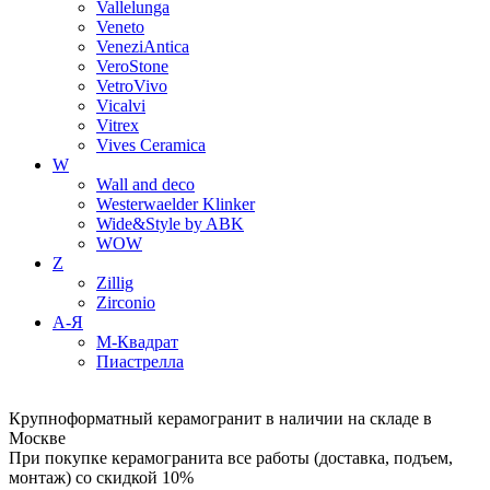
Vallelunga
Veneto
VeneziAntica
VeroStone
VetroVivo
Vicalvi
Vitrex
Vives Ceramica
W
Wall and deco
Westerwaelder Klinker
Wide&Style by ABK
WOW
Z
Zillig
Zirconio
А-Я
М-Квадрат
Пиастрелла
Крупноформатный керамогранит в наличии на складе в
Москве
При покупке керамогранита все работы (доставка, подъем,
монтаж) со скидкой 10%