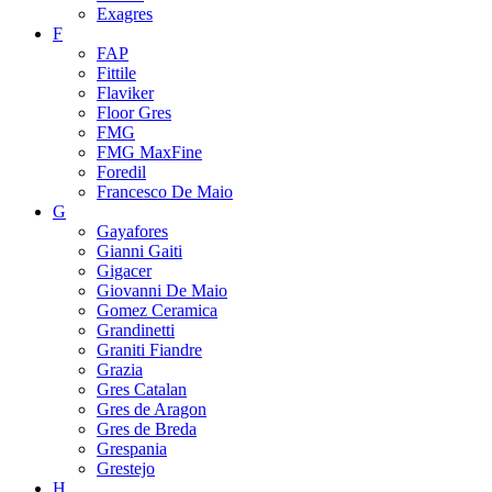
Exagres
F
FAP
Fittile
Flaviker
Floor Gres
FMG
FMG MaxFine
Foredil
Francesco De Maio
G
Gayafores
Gianni Gaiti
Gigacer
Giovanni De Maio
Gomez Ceramica
Grandinetti
Graniti Fiandre
Grazia
Gres Catalan
Gres de Aragon
Gres de Breda
Grespania
Grestejo
H