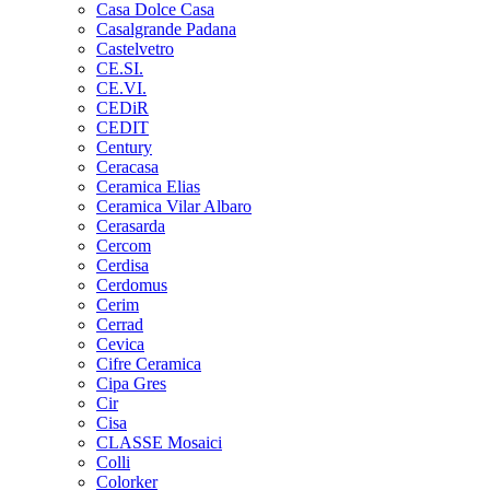
Casa Dolce Casa
Casalgrande Padana
Castelvetro
CE.SI.
CE.VI.
CEDiR
CEDIT
Century
Ceracasa
Ceramica Elias
Ceramica Vilar Albaro
Cerasarda
Cercom
Cerdisa
Cerdomus
Cerim
Cerrad
Cevica
Cifre Ceramica
Cipa Gres
Cir
Cisa
CLASSE Mosaici
Colli
Colorker