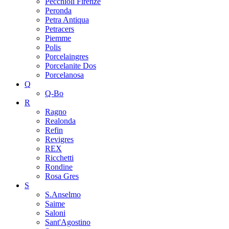
Pecchioli Firenze
Peronda
Petra Antiqua
Petracers
Piemme
Polis
Porcelaingres
Porcelanite Dos
Porcelanosa
Q
Q-Bo
R
Ragno
Realonda
Refin
Revigres
REX
Ricchetti
Rondine
Rosa Gres
S
S.Anselmo
Saime
Saloni
Sant'Agostino