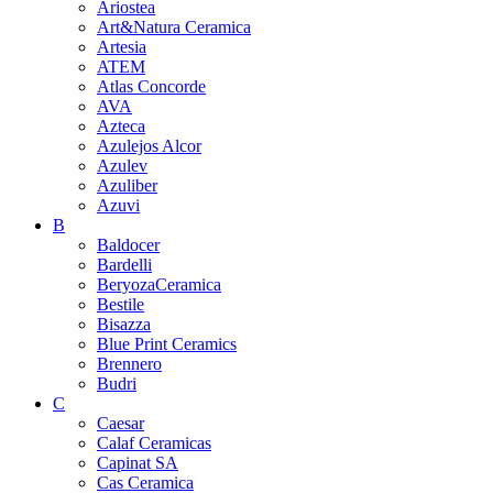
Ariostea
Art&Natura Ceramica
Artesia
ATEM
Atlas Concorde
AVA
Azteca
Azulejos Alcor
Azulev
Azuliber
Azuvi
B
Baldocer
Bardelli
BeryozaCeramica
Bestile
Bisazza
Blue Print Ceramics
Brennero
Budri
C
Caesar
Calaf Ceramicas
Capinat SA
Cas Ceramica