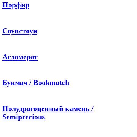
Порфир
Соупcтоун
Агломерат
Букмач / Bookmatch
Полудрагоценный камень /
Semiprecious