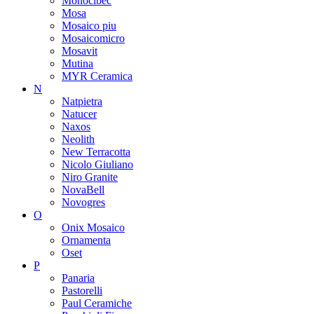
Monocibec
Mosa
Mosaico piu
Mosaicomicro
Mosavit
Mutina
MYR Ceramica
N
Natpietra
Natucer
Naxos
Neolith
New Terracotta
Nicolo Giuliano
Niro Granite
NovaBell
Novogres
O
Onix Mosaico
Ornamenta
Oset
P
Panaria
Pastorelli
Paul Ceramiche