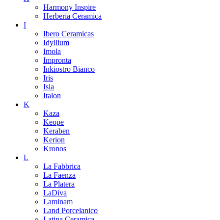
Harmony Inspire
Herberia Ceramica
I
Ibero Ceramicas
Idyllium
Imola
Impronta
Inkiostro Bianco
Iris
Isla
Italon
K
Kaza
Keope
Keraben
Kerion
Kronos
L
La Fabbrica
La Faenza
La Platera
LaDiva
Laminam
Land Porcelanico
Latina Ceramica