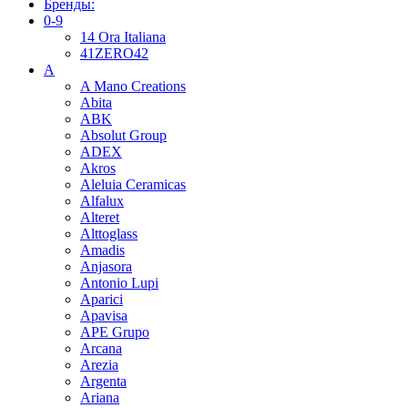
Бренды:
0-9
14 Ora Italiana
41ZERO42
A
A Mano Creations
Abita
ABK
Absolut Group
ADEX
Akros
Aleluia Ceramicas
Alfalux
Alteret
Alttoglass
Amadis
Anjasora
Antonio Lupi
Aparici
Apavisa
APE Grupo
Arcana
Arezia
Argenta
Ariana