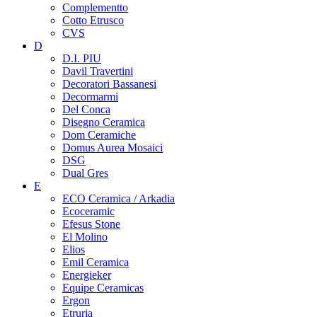
Complementto
Cotto Etrusco
CVS
D
D.I. PIU
Davil Travertini
Decoratori Bassanesi
Decormarmi
Del Conca
Disegno Ceramica
Dom Ceramiche
Domus Aurea Mosaici
DSG
Dual Gres
E
ECO Ceramica / Arkadia
Ecoceramic
Efesus Stone
El Molino
Elios
Emil Ceramica
Energieker
Equipe Ceramicas
Ergon
Etruria