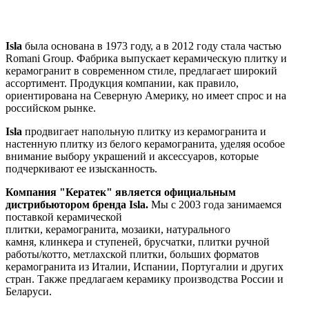
Isla
была основана в 1973 году, а в 2012 году стала частью
Romani Group. Фабрика выпускает керамическую плитку и
керамогранит в современном стиле, предлагает широкий
ассортимент. Продукция компании, как правило,
ориентирована на Северную Америку, но имеет спрос и на
российском рынке.
Isla
продвигает напольную плитку из керамогранита и
настенную плитку из белого керамогранита, уделяя особое
внимание выбору украшений и аксессуаров, которые
подчеркивают ее изысканность.
Компания "Кератек" является официальным
дистрибьютором бренда
Isla
.
Мы с 2003 года занимаемся
поставкой
керамической
плитки, керамогранита, мозаики, натурального
камня, клинкера и ступеней, брусчатки, плитки ручной
работы/котто, метлахской плитки, больших форматов
керамогранита из Италии, Испании, Португалии и других
стран. Также предлагаем керамику производства России и
Беларуси.