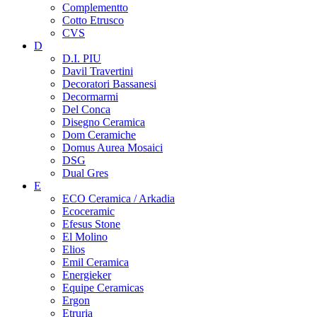
Complementto
Cotto Etrusco
CVS
D
D.I. PIU
Davil Travertini
Decoratori Bassanesi
Decormarmi
Del Conca
Disegno Ceramica
Dom Ceramiche
Domus Aurea Mosaici
DSG
Dual Gres
E
ECO Ceramica / Arkadia
Ecoceramic
Efesus Stone
El Molino
Elios
Emil Ceramica
Energieker
Equipe Ceramicas
Ergon
Etruria