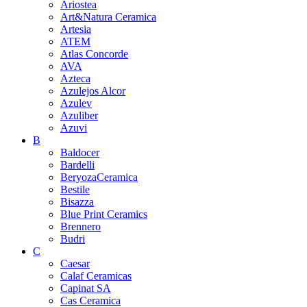
Ariostea
Art&Natura Ceramica
Artesia
ATEM
Atlas Concorde
AVA
Azteca
Azulejos Alcor
Azulev
Azuliber
Azuvi
B
Baldocer
Bardelli
BeryozaCeramica
Bestile
Bisazza
Blue Print Ceramics
Brennero
Budri
C
Caesar
Calaf Ceramicas
Capinat SA
Cas Ceramica