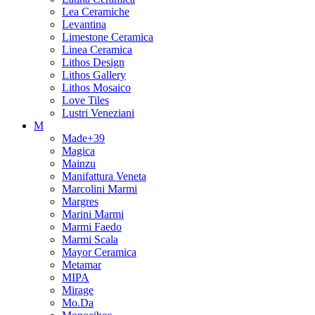
Lea Ceramiche
Levantina
Limestone Ceramica
Linea Ceramica
Lithos Design
Lithos Gallery
Lithos Mosaico
Love Tiles
Lustri Veneziani
M
Made+39
Magica
Mainzu
Manifattura Veneta
Marcolini Marmi
Margres
Marini Marmi
Marmi Faedo
Marmi Scala
Mayor Ceramica
Metamar
MIPA
Mirage
Mo.Da