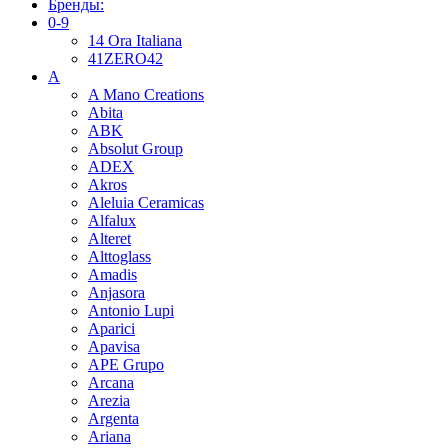
Бренды:
0-9
14 Ora Italiana
41ZERO42
A
A Mano Creations
Abita
ABK
Absolut Group
ADEX
Akros
Aleluia Ceramicas
Alfalux
Alteret
Alttoglass
Amadis
Anjasora
Antonio Lupi
Aparici
Apavisa
APE Grupo
Arcana
Arezia
Argenta
Ariana