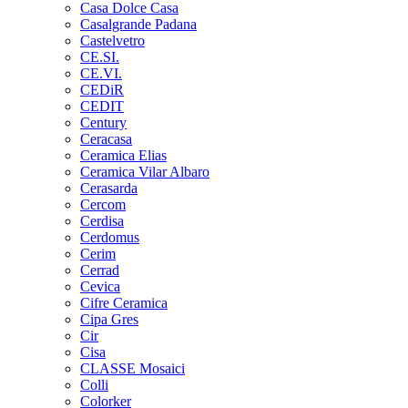
Casa Dolce Casa
Casalgrande Padana
Castelvetro
CE.SI.
CE.VI.
CEDiR
CEDIT
Century
Ceracasa
Ceramica Elias
Ceramica Vilar Albaro
Cerasarda
Cercom
Cerdisa
Cerdomus
Cerim
Cerrad
Cevica
Cifre Ceramica
Cipa Gres
Cir
Cisa
CLASSE Mosaici
Colli
Colorker