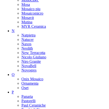
Monocibec
Mosa
Mosaico piu
Mosaicomicro
Mosavit
Mutina
MYR Ceramica
N
Natpietra
Natucer
Naxos
Neolith
New Terracotta
Nicolo Giuliano
Niro Granite
NovaBell
Novogres
O
Onix Mosaico
Ornamenta
Oset
P
Panaria
Pastorelli
Paul Ceramiche