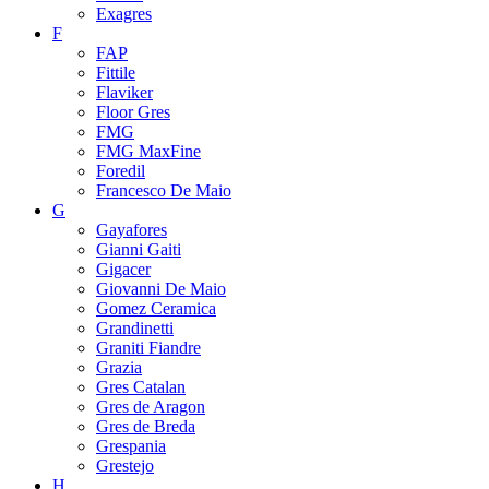
Exagres
F
FAP
Fittile
Flaviker
Floor Gres
FMG
FMG MaxFine
Foredil
Francesco De Maio
G
Gayafores
Gianni Gaiti
Gigacer
Giovanni De Maio
Gomez Ceramica
Grandinetti
Graniti Fiandre
Grazia
Gres Catalan
Gres de Aragon
Gres de Breda
Grespania
Grestejo
H