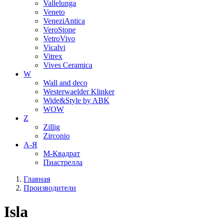
Vallelunga
Veneto
VeneziAntica
VeroStone
VetroVivo
Vicalvi
Vitrex
Vives Ceramica
W
Wall and deco
Westerwaelder Klinker
Wide&Style by ABK
WOW
Z
Zillig
Zirconio
А-Я
М-Квадрат
Пиастрелла
Главная
Производители
Isla