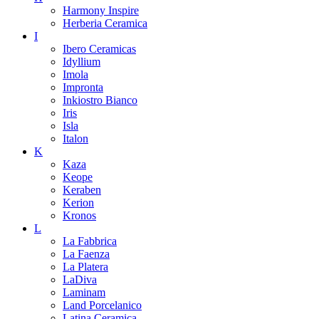
Harmony Inspire
Herberia Ceramica
I
Ibero Ceramicas
Idyllium
Imola
Impronta
Inkiostro Bianco
Iris
Isla
Italon
K
Kaza
Keope
Keraben
Kerion
Kronos
L
La Fabbrica
La Faenza
La Platera
LaDiva
Laminam
Land Porcelanico
Latina Ceramica