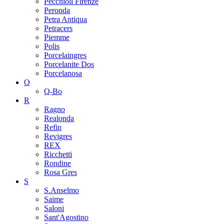
Pecchioli Firenze
Peronda
Petra Antiqua
Petracers
Piemme
Polis
Porcelaingres
Porcelanite Dos
Porcelanosa
Q
Q-Bo
R
Ragno
Realonda
Refin
Revigres
REX
Ricchetti
Rondine
Rosa Gres
S
S.Anselmo
Saime
Saloni
Sant'Agostino