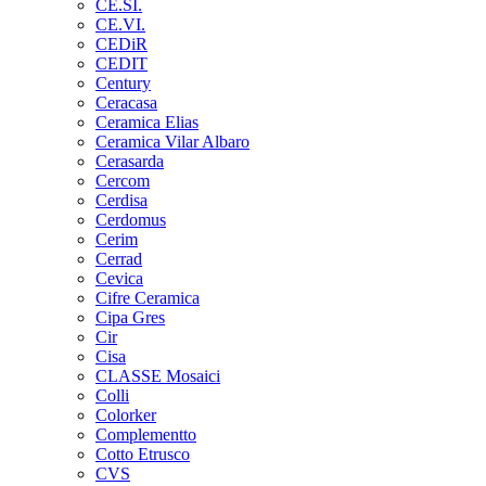
CE.SI.
CE.VI.
CEDiR
CEDIT
Century
Ceracasa
Ceramica Elias
Ceramica Vilar Albaro
Cerasarda
Cercom
Cerdisa
Cerdomus
Cerim
Cerrad
Cevica
Cifre Ceramica
Cipa Gres
Cir
Cisa
CLASSE Mosaici
Colli
Colorker
Complementto
Cotto Etrusco
CVS