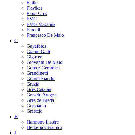
Fittile
Flaviker
Floor Gres
FMG
FMG MaxFine
Foredil
Francesco De Maio
G
Gayafores
Gianni Gaiti
Gigacer
Giovanni De Maio
Gomez Ceramica
Grandinetti
Graniti Fiandre
Grazia
Gres Catalan
Gres de Aragon
Gres de Breda
Grespania
Grestejo
H
Harmony Inspire
Herberia Ceramica
I