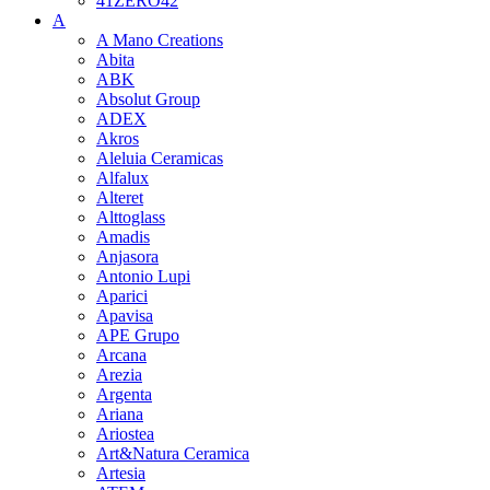
41ZERO42
A
A Mano Creations
Abita
ABK
Absolut Group
ADEX
Akros
Aleluia Ceramicas
Alfalux
Alteret
Alttoglass
Amadis
Anjasora
Antonio Lupi
Aparici
Apavisa
APE Grupo
Arcana
Arezia
Argenta
Ariana
Ariostea
Art&Natura Ceramica
Artesia