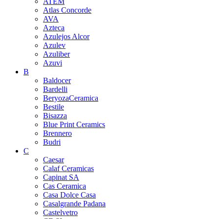
ATEM
Atlas Concorde
AVA
Azteca
Azulejos Alcor
Azulev
Azuliber
Azuvi
B
Baldocer
Bardelli
BeryozaCeramica
Bestile
Bisazza
Blue Print Ceramics
Brennero
Budri
C
Caesar
Calaf Ceramicas
Capinat SA
Cas Ceramica
Casa Dolce Casa
Casalgrande Padana
Castelvetro