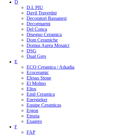
D
D.I. PIU
Davil Travertini
Decoratori Bassanesi
Decormarmi
Del Conca
Disegno Ceramica
Dom Ceramiche
Domus Aurea Mosaici
DSG
Dual Gres
E
ECO Ceramica / Arkadia
Ecoceramic
Efesus Stone
El Molino
Elios
Emil Ceramica
Energieker
Equipe Ceramicas
Ergon
Etruria
Exagres
F
FAP