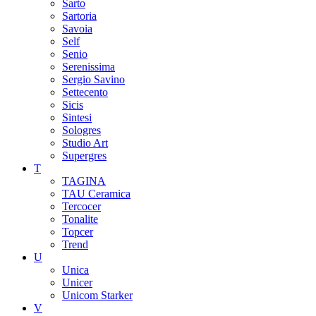
Sarto
Sartoria
Savoia
Self
Senio
Serenissima
Sergio Savino
Settecento
Sicis
Sintesi
Sologres
Studio Art
Supergres
T
TAGINA
TAU Ceramica
Tercocer
Tonalite
Topcer
Trend
U
Unica
Unicer
Unicom Starker
V