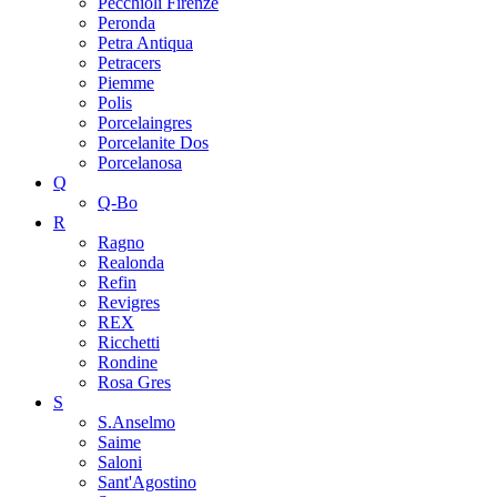
Pecchioli Firenze
Peronda
Petra Antiqua
Petracers
Piemme
Polis
Porcelaingres
Porcelanite Dos
Porcelanosa
Q
Q-Bo
R
Ragno
Realonda
Refin
Revigres
REX
Ricchetti
Rondine
Rosa Gres
S
S.Anselmo
Saime
Saloni
Sant'Agostino