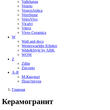
Vallelunga
Veneto
VeneziAntica
VeroStone
VetroVivo
Vicalvi
Vitrex
Vives Ceramica
W
Wall and deco
Westerwaelder Klinker
Wide&Style by ABK
WOW
Z
Zillig
Zirconio
А-Я
М-Квадрат
Пиастрелла
Главная
Керамогранит