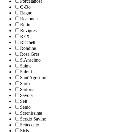
Porcelanosa
Q-Bo
Ragno
Realonda
Refin
Revigres
REX
Ricchetti
Rondine
Rosa Gres
S.Anselmo
Saime
Saloni
Sant'Agostino
Sarto
Sartoria
Savoia
Self
Senio
Serenissima
Sergio Savino
Settecento
Sicis