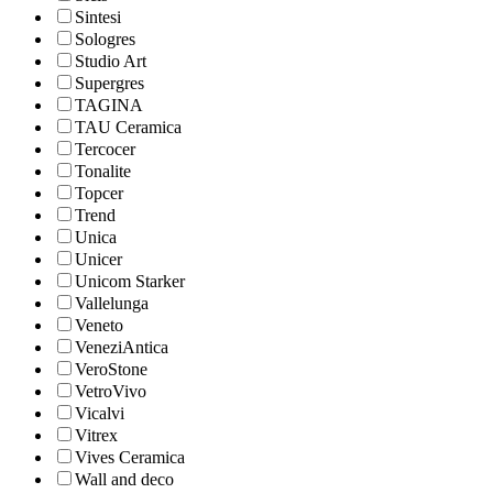
Sintesi
Sologres
Studio Art
Supergres
TAGINA
TAU Ceramica
Tercocer
Tonalite
Topcer
Trend
Unica
Unicer
Unicom Starker
Vallelunga
Veneto
VeneziAntica
VeroStone
VetroVivo
Vicalvi
Vitrex
Vives Ceramica
Wall and deco