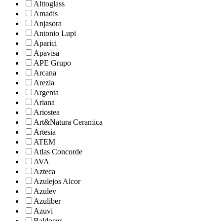
Alttoglass
Amadis
Anjasora
Antonio Lupi
Aparici
Apavisa
APE Grupo
Arcana
Arezia
Argenta
Ariana
Ariostea
Art&Natura Ceramica
Artesia
ATEM
Atlas Concorde
AVA
Azteca
Azulejos Alcor
Azulev
Azuliber
Azuvi
Baldocer