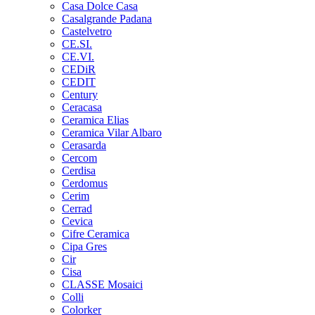
Casa Dolce Casa
Casalgrande Padana
Castelvetro
CE.SI.
CE.VI.
CEDiR
CEDIT
Century
Ceracasa
Ceramica Elias
Ceramica Vilar Albaro
Cerasarda
Cercom
Cerdisa
Cerdomus
Cerim
Cerrad
Cevica
Cifre Ceramica
Cipa Gres
Cir
Cisa
CLASSE Mosaici
Colli
Colorker