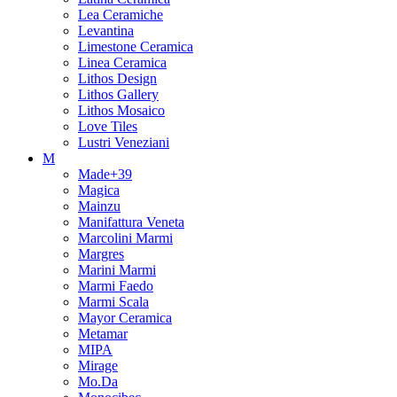
Lea Ceramiche
Levantina
Limestone Ceramica
Linea Ceramica
Lithos Design
Lithos Gallery
Lithos Mosaico
Love Tiles
Lustri Veneziani
M
Made+39
Magica
Mainzu
Manifattura Veneta
Marcolini Marmi
Margres
Marini Marmi
Marmi Faedo
Marmi Scala
Mayor Ceramica
Metamar
MIPA
Mirage
Mo.Da