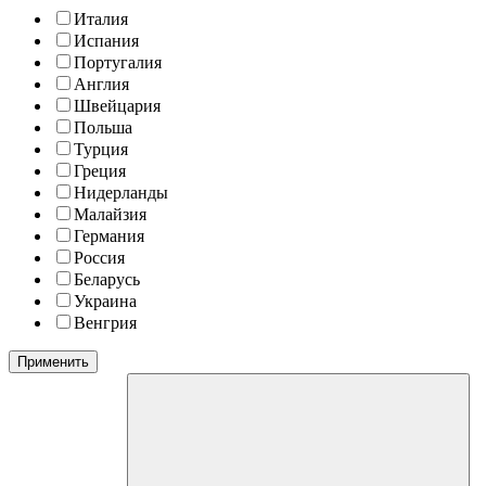
Италия
Испания
Португалия
Англия
Швейцария
Польша
Турция
Греция
Нидерланды
Малайзия
Германия
Россия
Беларусь
Украина
Венгрия
Применить