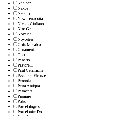
Natucer
Naxos
Neolith
New Terracotta
Nicolo Giuliano
Niro Granite
NovaBell
Novogres
Onix Mosaico
Ornamenta
Oset
Panaria
Pastorelli
Paul Ceramiche
Pecchioli Firenze
Peronda
Petra Antiqua
Petracers
Piemme
Polis
Porcelaingres
Porcelanite Dos