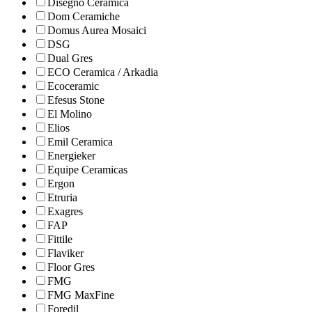
Disegno Ceramica
Dom Ceramiche
Domus Aurea Mosaici
DSG
Dual Gres
ECO Ceramica / Arkadia
Ecoceramic
Efesus Stone
El Molino
Elios
Emil Ceramica
Energieker
Equipe Ceramicas
Ergon
Etruria
Exagres
FAP
Fittile
Flaviker
Floor Gres
FMG
FMG MaxFine
Foredil