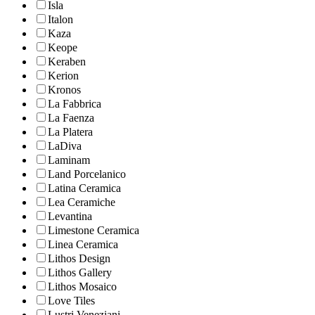
Isla
Italon
Kaza
Keope
Keraben
Kerion
Kronos
La Fabbrica
La Faenza
La Platera
LaDiva
Laminam
Land Porcelanico
Latina Ceramica
Lea Ceramiche
Levantina
Limestone Ceramica
Linea Ceramica
Lithos Design
Lithos Gallery
Lithos Mosaico
Love Tiles
Lustri Veneziani