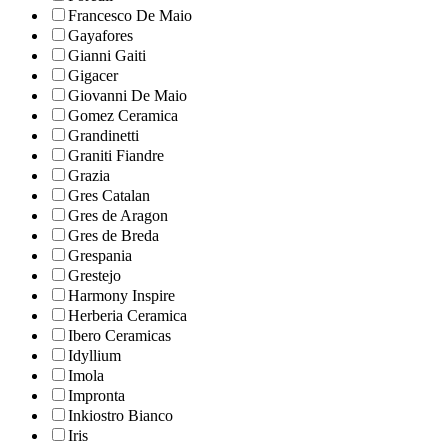
Francesco De Maio
Gayafores
Gianni Gaiti
Gigacer
Giovanni De Maio
Gomez Ceramica
Grandinetti
Graniti Fiandre
Grazia
Gres Catalan
Gres de Aragon
Gres de Breda
Grespania
Grestejo
Harmony Inspire
Herberia Ceramica
Ibero Ceramicas
Idyllium
Imola
Impronta
Inkiostro Bianco
Iris