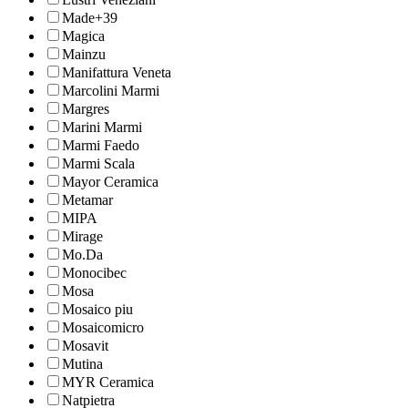
Made+39
Magica
Mainzu
Manifattura Veneta
Marcolini Marmi
Margres
Marini Marmi
Marmi Faedo
Marmi Scala
Mayor Ceramica
Metamar
MIPA
Mirage
Mo.Da
Monocibec
Mosa
Mosaico piu
Mosaicomicro
Mosavit
Mutina
MYR Ceramica
Natpietra