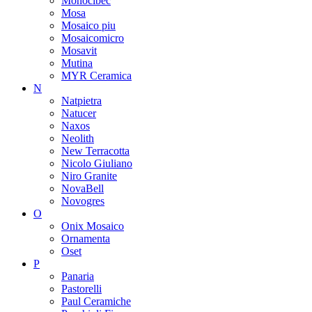
Monocibec
Mosa
Mosaico piu
Mosaicomicro
Mosavit
Mutina
MYR Ceramica
N
Natpietra
Natucer
Naxos
Neolith
New Terracotta
Nicolo Giuliano
Niro Granite
NovaBell
Novogres
O
Onix Mosaico
Ornamenta
Oset
P
Panaria
Pastorelli
Paul Ceramiche