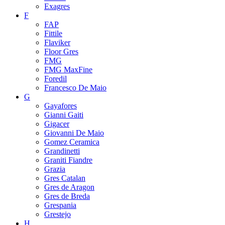
Exagres
F
FAP
Fittile
Flaviker
Floor Gres
FMG
FMG MaxFine
Foredil
Francesco De Maio
G
Gayafores
Gianni Gaiti
Gigacer
Giovanni De Maio
Gomez Ceramica
Grandinetti
Graniti Fiandre
Grazia
Gres Catalan
Gres de Aragon
Gres de Breda
Grespania
Grestejo
H