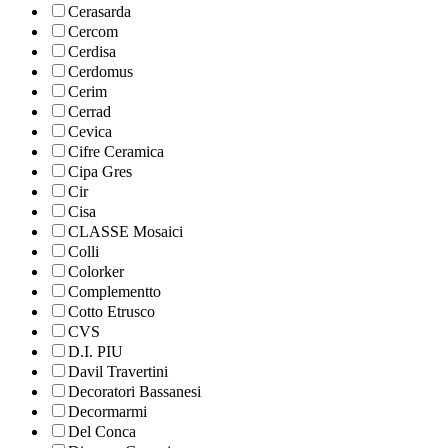
Cerasarda
Cercom
Cerdisa
Cerdomus
Cerim
Cerrad
Cevica
Cifre Ceramica
Cipa Gres
Cir
Cisa
CLASSE Mosaici
Colli
Colorker
Complementto
Cotto Etrusco
CVS
D.I. PIU
Davil Travertini
Decoratori Bassanesi
Decormarmi
Del Conca