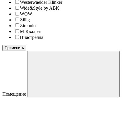
Westerwaelder Klinker
Wide&Style by ABK
WOW
Zillig
Zirconio
М-Квадрат
Пиастрелла
Применить
Помещение