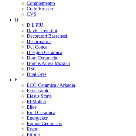
Complementto
Cotto Etrusco
CVS
D
D.I. PIU
Davil Travertini
Decoratori Bassanesi
Decormarmi
Del Conca
Disegno Ceramica
Dom Ceramiche
Domus Aurea Mosaici
DSG
Dual Gres
E
ECO Ceramica / Arkadia
Ecoceramic
Efesus Stone
El Molino
Elios
Emil Ceramica
Energieker
Equipe Ceramicas
Ergon
Etruria