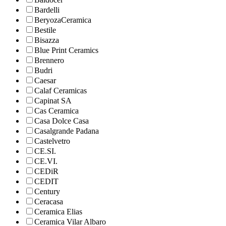
Bardelli
BeryozaCeramica
Bestile
Bisazza
Blue Print Ceramics
Brennero
Budri
Caesar
Calaf Ceramicas
Capinat SA
Cas Ceramica
Casa Dolce Casa
Casalgrande Padana
Castelvetro
CE.SI.
CE.VI.
CEDiR
CEDIT
Century
Ceracasa
Ceramica Elias
Ceramica Vilar Albaro