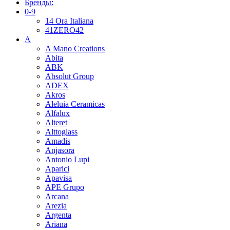
Бренды:
0-9
14 Ora Italiana
41ZERO42
A
A Mano Creations
Abita
ABK
Absolut Group
ADEX
Akros
Aleluia Ceramicas
Alfalux
Alteret
Alttoglass
Amadis
Anjasora
Antonio Lupi
Aparici
Apavisa
APE Grupo
Arcana
Arezia
Argenta
Ariana