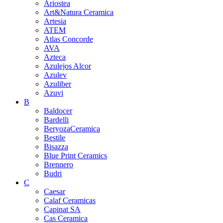
Ariostea
Art&Natura Ceramica
Artesia
ATEM
Atlas Concorde
AVA
Azteca
Azulejos Alcor
Azulev
Azuliber
Azuvi
B
Baldocer
Bardelli
BeryozaCeramica
Bestile
Bisazza
Blue Print Ceramics
Brennero
Budri
C
Caesar
Calaf Ceramicas
Capinat SA
Cas Ceramica