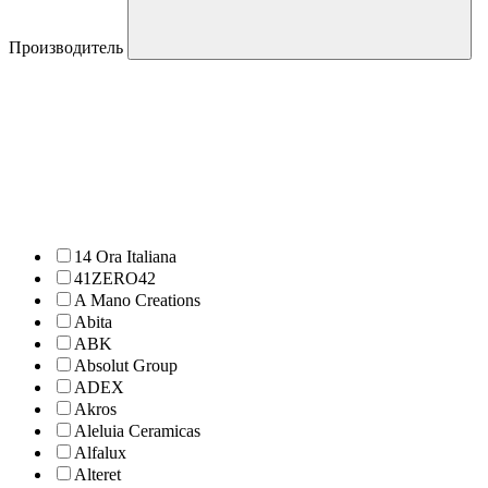
Производитель
14 Ora Italiana
41ZERO42
A Mano Creations
Abita
ABK
Absolut Group
ADEX
Akros
Aleluia Ceramicas
Alfalux
Alteret