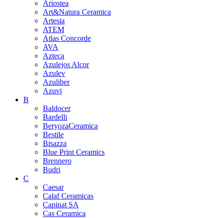
Ariostea
Art&Natura Ceramica
Artesia
ATEM
Atlas Concorde
AVA
Azteca
Azulejos Alcor
Azulev
Azuliber
Azuvi
B
Baldocer
Bardelli
BeryozaCeramica
Bestile
Bisazza
Blue Print Ceramics
Brennero
Budri
C
Caesar
Calaf Ceramicas
Capinat SA
Cas Ceramica