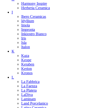
Harmony Inspire
Herberia Ceramica
I
Ibero Ceramicas
Idyllium
Imola
Impronta
Inkiostro Bianco
Iris
Isla
Italon
K
Kaza
Keope
Keraben
Kerion
Kronos
L
La Fabbrica
La Faenza
La Platera
LaDiva
Laminam
Land Porcelanico
Latina Ceramica