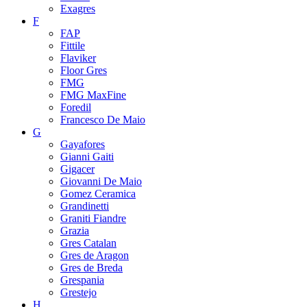
Exagres
F
FAP
Fittile
Flaviker
Floor Gres
FMG
FMG MaxFine
Foredil
Francesco De Maio
G
Gayafores
Gianni Gaiti
Gigacer
Giovanni De Maio
Gomez Ceramica
Grandinetti
Graniti Fiandre
Grazia
Gres Catalan
Gres de Aragon
Gres de Breda
Grespania
Grestejo
H