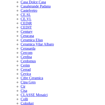
Casa Dolce Casa
Casalgrande Padana
Castelvetro
CE.SI.
CE.VI.
CEDiR
CEDIT
Century
Ceracasa
Ceramica Elias
Ceramica Vilar Albaro
Cerasarda
Cercom
Cerdisa
Cerdomus
Cerim
Cerrad
Cevica
Cifre Ceramica
Cipa Gres
Cir
Cisa
CLASSE Mosaici
Colli
Colorker