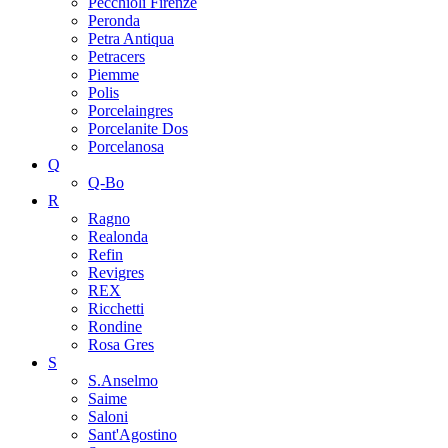
Pecchioli Firenze
Peronda
Petra Antiqua
Petracers
Piemme
Polis
Porcelaingres
Porcelanite Dos
Porcelanosa
Q
Q-Bo
R
Ragno
Realonda
Refin
Revigres
REX
Ricchetti
Rondine
Rosa Gres
S
S.Anselmo
Saime
Saloni
Sant'Agostino