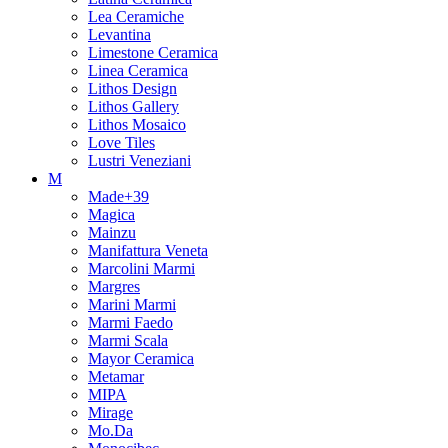
Lea Ceramiche
Levantina
Limestone Ceramica
Linea Ceramica
Lithos Design
Lithos Gallery
Lithos Mosaico
Love Tiles
Lustri Veneziani
M
Made+39
Magica
Mainzu
Manifattura Veneta
Marcolini Marmi
Margres
Marini Marmi
Marmi Faedo
Marmi Scala
Mayor Ceramica
Metamar
MIPA
Mirage
Mo.Da