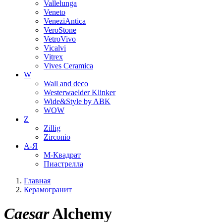
Vallelunga
Veneto
VeneziAntica
VeroStone
VetroVivo
Vicalvi
Vitrex
Vives Ceramica
W
Wall and deco
Westerwaelder Klinker
Wide&Style by ABK
WOW
Z
Zillig
Zirconio
А-Я
М-Квадрат
Пиастрелла
Главная
Керамогранит
Caesar
Alchemy