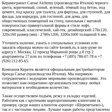
Керамогранит Caesar Alchemy (производства Италия) черного
цвета, коричневый, синий, зеленый, тёмный под бетон, под
цемент, под краску для туалета, для фартука, для ступеней, для
фасада, для коридора, для гостиной, для дома, для
общественных помещений на стену, напольная с матовой
поверхностью прямоугольной формы в стиле лофт,
современный, классический, хай-тек, дизайнерский 278х120,
320х160 размер (мм) - 2780x1200, 3200x1600 толщиной 6 мм.
Уточнить наличие, узнать о специальных условиях или
заказать образцы можно на сайте keratek.ru, в шоу-руме по
адресу г. Москва, 12 проезд Марьиной рощи д 8 стр 2
апартаменты 27 или по телефонам +7 (495) 786-07-78 и +7
(926) 212-85-65.
Компания Кератек является официальным дистрибьютором
бренда Caesar (производства Италия). Мы напрямую
сотрудничаем с ведущими мировыми производителями. Это
позволяет нам оперативно организовать поставку любых
материалов в необходимом количестве.
Также осуществляем подъем, резку и укладку изделий.
Работаем как с крупными корпоративными клиентами (к
примеру, среди наших клиентов аэропорт «Шереметьево»),
так и с частными лицами. Лучшие наши работы представлены