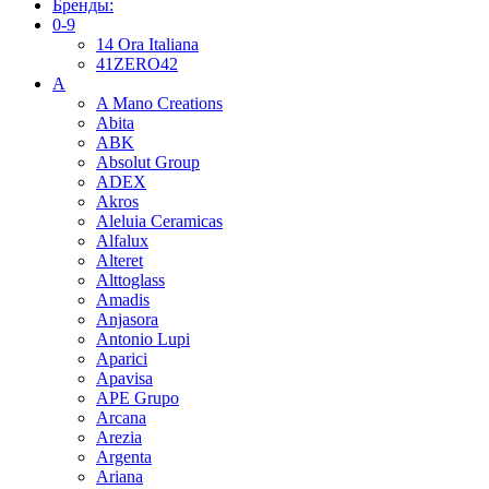
Бренды:
0-9
14 Ora Italiana
41ZERO42
A
A Mano Creations
Abita
ABK
Absolut Group
ADEX
Akros
Aleluia Ceramicas
Alfalux
Alteret
Alttoglass
Amadis
Anjasora
Antonio Lupi
Aparici
Apavisa
APE Grupo
Arcana
Arezia
Argenta
Ariana