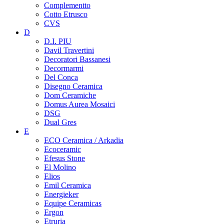
Complementto
Cotto Etrusco
CVS
D
D.I. PIU
Davil Travertini
Decoratori Bassanesi
Decormarmi
Del Conca
Disegno Ceramica
Dom Ceramiche
Domus Aurea Mosaici
DSG
Dual Gres
E
ECO Ceramica / Arkadia
Ecoceramic
Efesus Stone
El Molino
Elios
Emil Ceramica
Energieker
Equipe Ceramicas
Ergon
Etruria