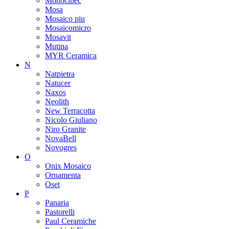
Monocibec
Mosa
Mosaico piu
Mosaicomicro
Mosavit
Mutina
MYR Ceramica
N
Natpietra
Natucer
Naxos
Neolith
New Terracotta
Nicolo Giuliano
Niro Granite
NovaBell
Novogres
O
Onix Mosaico
Ornamenta
Oset
P
Panaria
Pastorelli
Paul Ceramiche