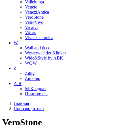
Vallelunga
Veneto
VeneziAntica
VeroStone
VetroVivo
Vicalvi
Vitrex
Vives Ceramica
W
Wall and deco
Westerwaelder Klinker
Wide&Style by ABK
WOW
Z
Zillig
Zirconio
А-Я
М-Квадрат
Пиастрелла
Главная
Производители
VeroStone