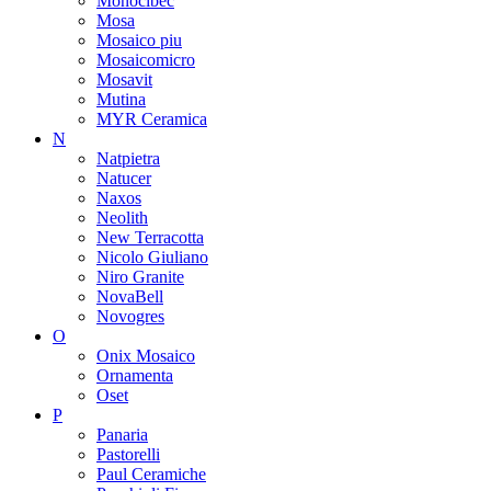
Monocibec
Mosa
Mosaico piu
Mosaicomicro
Mosavit
Mutina
MYR Ceramica
N
Natpietra
Natucer
Naxos
Neolith
New Terracotta
Nicolo Giuliano
Niro Granite
NovaBell
Novogres
O
Onix Mosaico
Ornamenta
Oset
P
Panaria
Pastorelli
Paul Ceramiche