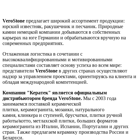
VeroStone
предлагает широкий ассортимент продукции:
юрский известняк, ракушечник и песчаник. Природные
камни немецкой компании добываются в собственных
карьерах на юге Германии и обрабатываются вручную на
современных предприятиях.
Отлаженная логистика в сочетании с
высококвалифицированными и мотивированными
специалистами составляет основу успеха во всем мире:
представители
VeroStone
в других странах осуществляют
надзор за управлением проектами, ориентируясь на клиента и
обладая международной компетенцией.
Компания "Кератек" является официальным
дистрибьютором бренда
VeroStone
.
Мы с 2003 года
занимаемся поставкой
керамической
плитки
, керамогранита, мозаики, натурального
камня, клинкера и ступеней, брусчатки, плитки ручной
работы/котто, метлахской плитки, больших форматов
керамогранита
из Италии, Испании, Португалии и других
стран. Также предлагаем керамику производства России и
Беларуси.