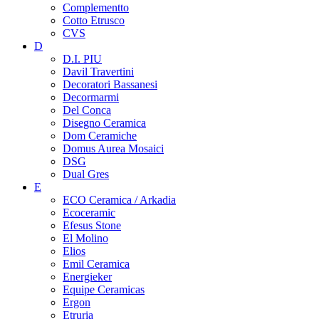
Complementto
Cotto Etrusco
CVS
D
D.I. PIU
Davil Travertini
Decoratori Bassanesi
Decormarmi
Del Conca
Disegno Ceramica
Dom Ceramiche
Domus Aurea Mosaici
DSG
Dual Gres
E
ECO Ceramica / Arkadia
Ecoceramic
Efesus Stone
El Molino
Elios
Emil Ceramica
Energieker
Equipe Ceramicas
Ergon
Etruria