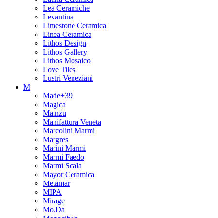
Lea Ceramiche
Levantina
Limestone Ceramica
Linea Ceramica
Lithos Design
Lithos Gallery
Lithos Mosaico
Love Tiles
Lustri Veneziani
M
Made+39
Magica
Mainzu
Manifattura Veneta
Marcolini Marmi
Margres
Marini Marmi
Marmi Faedo
Marmi Scala
Mayor Ceramica
Metamar
MIPA
Mirage
Mo.Da