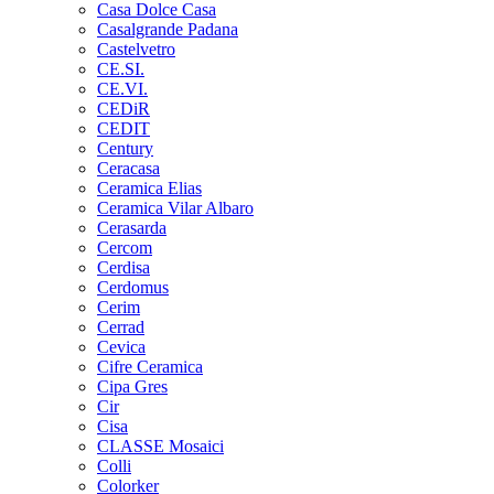
Casa Dolce Casa
Casalgrande Padana
Castelvetro
CE.SI.
CE.VI.
CEDiR
CEDIT
Century
Ceracasa
Ceramica Elias
Ceramica Vilar Albaro
Cerasarda
Cercom
Cerdisa
Cerdomus
Cerim
Cerrad
Cevica
Cifre Ceramica
Cipa Gres
Cir
Cisa
CLASSE Mosaici
Colli
Colorker