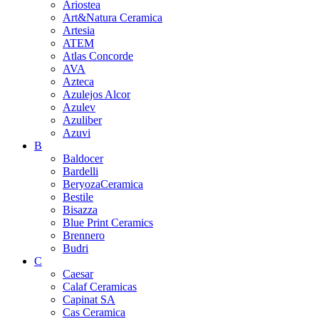
Ariostea
Art&Natura Ceramica
Artesia
ATEM
Atlas Concorde
AVA
Azteca
Azulejos Alcor
Azulev
Azuliber
Azuvi
B
Baldocer
Bardelli
BeryozaCeramica
Bestile
Bisazza
Blue Print Ceramics
Brennero
Budri
C
Caesar
Calaf Ceramicas
Capinat SA
Cas Ceramica