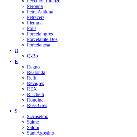
Pecchioli Firenze
Peronda
Petra Antiqua
Petracers
Piemme
Polis
Porcelaingres
Porcelanite Dos
Porcelanosa
Q
Q-Bo
R
Ragno
Realonda
Refin
Revigres
REX
Ricchetti
Rondine
Rosa Gres
S
S.Anselmo
Saime
Saloni
Sant'Agostino