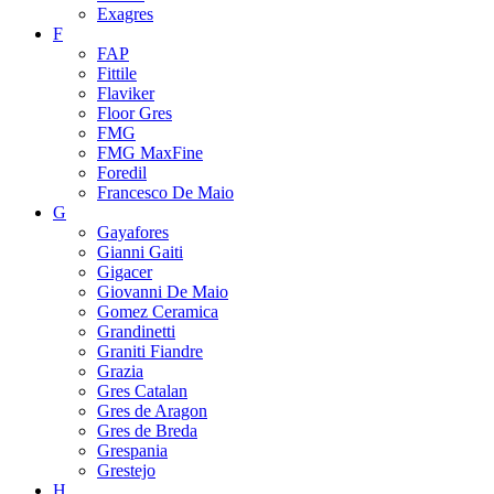
Exagres
F
FAP
Fittile
Flaviker
Floor Gres
FMG
FMG MaxFine
Foredil
Francesco De Maio
G
Gayafores
Gianni Gaiti
Gigacer
Giovanni De Maio
Gomez Ceramica
Grandinetti
Graniti Fiandre
Grazia
Gres Catalan
Gres de Aragon
Gres de Breda
Grespania
Grestejo
H