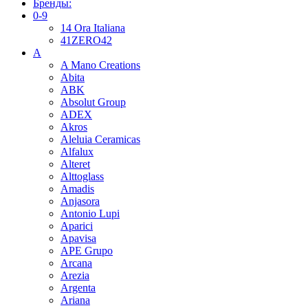
Бренды:
0-9
14 Ora Italiana
41ZERO42
A
A Mano Creations
Abita
ABK
Absolut Group
ADEX
Akros
Aleluia Ceramicas
Alfalux
Alteret
Alttoglass
Amadis
Anjasora
Antonio Lupi
Aparici
Apavisa
APE Grupo
Arcana
Arezia
Argenta
Ariana