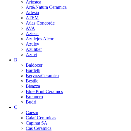
Ariostea
Art&Natura Ceramica
Artesia
ATEM
Atlas Concorde
AVA
Azteca
Azulejos Alcor
Azulev
Azuliber
Azuvi
B
Baldocer
Bardelli
BeryozaCeramica
Bestile
Bisazza
Blue Print Ceramics
Brennero
Budri
C
Caesar
Calaf Ceramicas
Capinat SA
Cas Ceramica