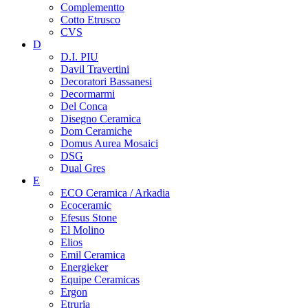
Complementto
Cotto Etrusco
CVS
D
D.I. PIU
Davil Travertini
Decoratori Bassanesi
Decormarmi
Del Conca
Disegno Ceramica
Dom Ceramiche
Domus Aurea Mosaici
DSG
Dual Gres
E
ECO Ceramica / Arkadia
Ecoceramic
Efesus Stone
El Molino
Elios
Emil Ceramica
Energieker
Equipe Ceramicas
Ergon
Etruria