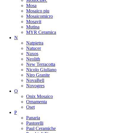
Monocibec
Mosa
Mosaico piu
Mosaicomicro
Mosavit
Mutina
MYR Ceramica
N
Natpietra
Natucer
Naxos
Neolith
New Terracotta
Nicolo Giuliano
Niro Granite
NovaBell
Novogres
O
Onix Mosaico
Ornamenta
Oset
P
Panaria
Pastorelli
Paul Ceramiche