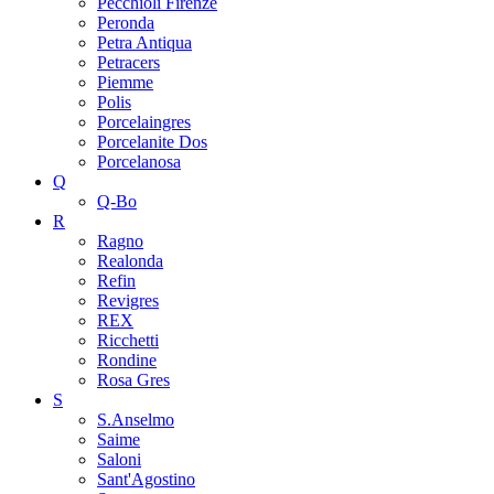
Pecchioli Firenze
Peronda
Petra Antiqua
Petracers
Piemme
Polis
Porcelaingres
Porcelanite Dos
Porcelanosa
Q
Q-Bo
R
Ragno
Realonda
Refin
Revigres
REX
Ricchetti
Rondine
Rosa Gres
S
S.Anselmo
Saime
Saloni
Sant'Agostino