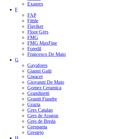
Exagres
F
FAP
Fittile
Flaviker
Floor Gres
FMG
FMG MaxFine
Foredil
Francesco De Maio
G
Gayafores
Gianni Gaiti
Gigacer
Giovanni De Maio
Gomez Ceramica
Grandinetti
Graniti Fiandre
Grazia
Gres Catalan
Gres de Aragon
Gres de Breda
Grespania
Grestejo
H