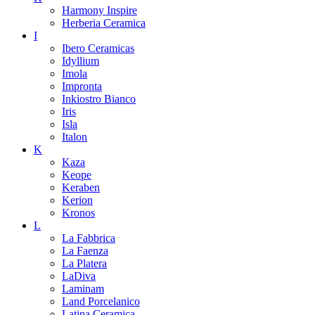
Harmony Inspire
Herberia Ceramica
I
Ibero Ceramicas
Idyllium
Imola
Impronta
Inkiostro Bianco
Iris
Isla
Italon
K
Kaza
Keope
Keraben
Kerion
Kronos
L
La Fabbrica
La Faenza
La Platera
LaDiva
Laminam
Land Porcelanico
Latina Ceramica