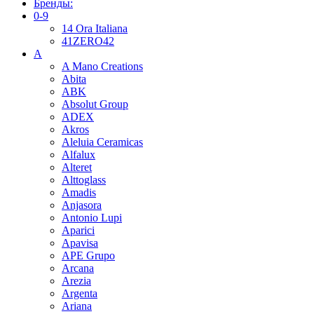
Бренды:
0-9
14 Ora Italiana
41ZERO42
A
A Mano Creations
Abita
ABK
Absolut Group
ADEX
Akros
Aleluia Ceramicas
Alfalux
Alteret
Alttoglass
Amadis
Anjasora
Antonio Lupi
Aparici
Apavisa
APE Grupo
Arcana
Arezia
Argenta
Ariana