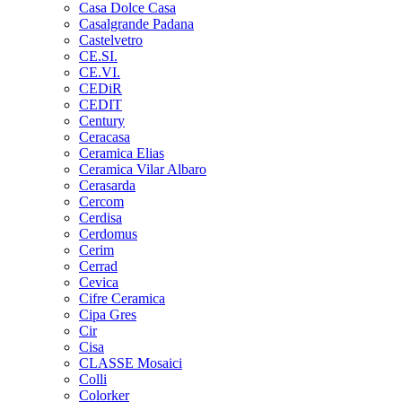
Casa Dolce Casa
Casalgrande Padana
Castelvetro
CE.SI.
CE.VI.
CEDiR
CEDIT
Century
Ceracasa
Ceramica Elias
Ceramica Vilar Albaro
Cerasarda
Cercom
Cerdisa
Cerdomus
Cerim
Cerrad
Cevica
Cifre Ceramica
Cipa Gres
Cir
Cisa
CLASSE Mosaici
Colli
Colorker