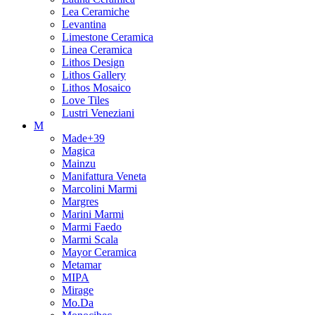
Lea Ceramiche
Levantina
Limestone Ceramica
Linea Ceramica
Lithos Design
Lithos Gallery
Lithos Mosaico
Love Tiles
Lustri Veneziani
M
Made+39
Magica
Mainzu
Manifattura Veneta
Marcolini Marmi
Margres
Marini Marmi
Marmi Faedo
Marmi Scala
Mayor Ceramica
Metamar
MIPA
Mirage
Mo.Da