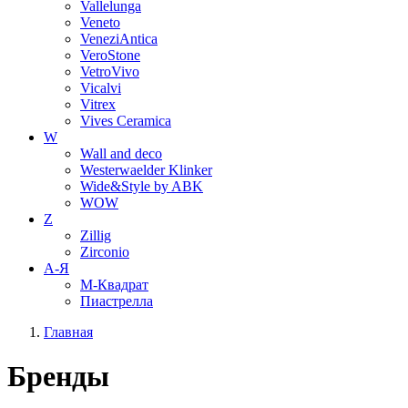
Vallelunga
Veneto
VeneziAntica
VeroStone
VetroVivo
Vicalvi
Vitrex
Vives Ceramica
W
Wall and deco
Westerwaelder Klinker
Wide&Style by ABK
WOW
Z
Zillig
Zirconio
А-Я
М-Квадрат
Пиастрелла
Главная
Бренды