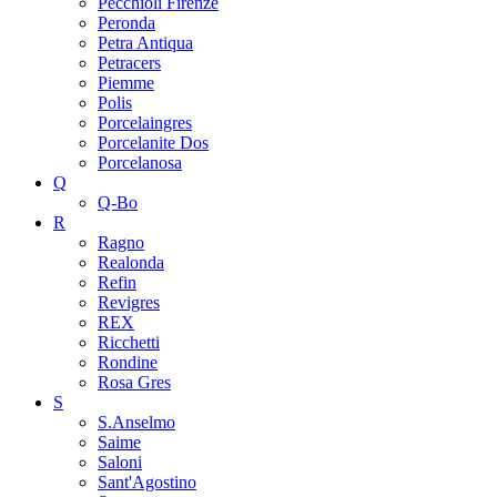
Pecchioli Firenze
Peronda
Petra Antiqua
Petracers
Piemme
Polis
Porcelaingres
Porcelanite Dos
Porcelanosa
Q
Q-Bo
R
Ragno
Realonda
Refin
Revigres
REX
Ricchetti
Rondine
Rosa Gres
S
S.Anselmo
Saime
Saloni
Sant'Agostino