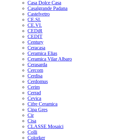
Casa Dolce Casa
Casalgrande Padana
Castelvetro
CE.SI.
CE.VI.
CEDiR
CEDIT
Century
Ceracasa
Ceramica Elias
Ceramica Vilar Albaro
Cerasarda
Cercom
Cerdisa
Cerdomus
Cerim
Cerrad
Cevica
Cifre Ceramica
Cipa Gres
Cir
Cisa
CLASSE Mosaici
Colli
Colorker