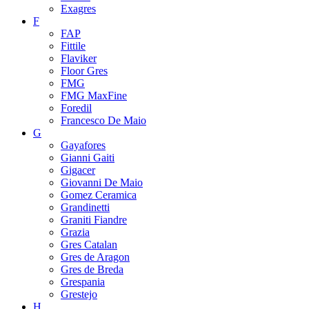
Exagres
F
FAP
Fittile
Flaviker
Floor Gres
FMG
FMG MaxFine
Foredil
Francesco De Maio
G
Gayafores
Gianni Gaiti
Gigacer
Giovanni De Maio
Gomez Ceramica
Grandinetti
Graniti Fiandre
Grazia
Gres Catalan
Gres de Aragon
Gres de Breda
Grespania
Grestejo
H