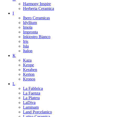
Harmony Inspire
Herberia Ceramica
I
Ibero Ceramicas
Idyllium
Imola
Impronta
Inkiostro Bianco
Iris
Isla
Italon
K
Kaza
Keope
Keraben
Kerion
Kronos
L
La Fabbrica
La Faenza
La Platera
LaDiva
Laminam
Land Porcelanico
Latina Ceramica