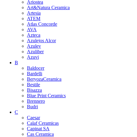
Ariostea
Art&Natura Ceramica
Artesia
ATEM
Atlas Concorde
AVA
Azteca
Azulejos Alcor
Azulev
Azuliber
Azuvi
B
Baldocer
Bardelli
BeryozaCeramica
Bestile
Bisazza
Blue Print Ceramics
Brennero
Budri
C
Caesar
Calaf Ceramicas
Capinat SA
Cas Ceramica