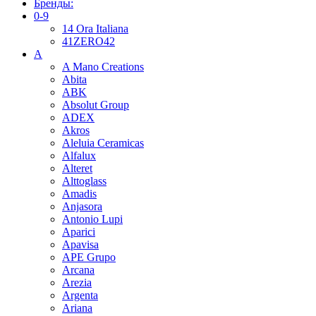
Бренды:
0-9
14 Ora Italiana
41ZERO42
A
A Mano Creations
Abita
ABK
Absolut Group
ADEX
Akros
Aleluia Ceramicas
Alfalux
Alteret
Alttoglass
Amadis
Anjasora
Antonio Lupi
Aparici
Apavisa
APE Grupo
Arcana
Arezia
Argenta
Ariana