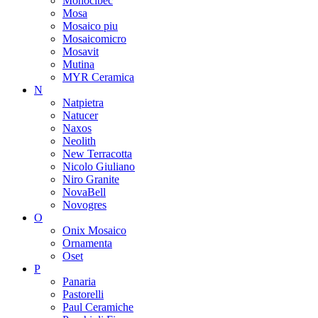
Monocibec
Mosa
Mosaico piu
Mosaicomicro
Mosavit
Mutina
MYR Ceramica
N
Natpietra
Natucer
Naxos
Neolith
New Terracotta
Nicolo Giuliano
Niro Granite
NovaBell
Novogres
O
Onix Mosaico
Ornamenta
Oset
P
Panaria
Pastorelli
Paul Ceramiche