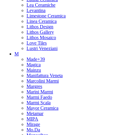
Lea Ceramiche
Levantina
Limestone Ceramica
Linea Ceramica
Lithos Design
Lithos Gallery
Lithos Mosaico
Love Tiles
Lustri Veneziani
M
Made+39
Magica
Mainzu
Manifattura Veneta
Marcolini Marmi
Margres
Marini Marmi
Marmi Faedo
Marmi Scala
Mayor Ceramica
Metamar
MIPA
Mirage
Mo.Da