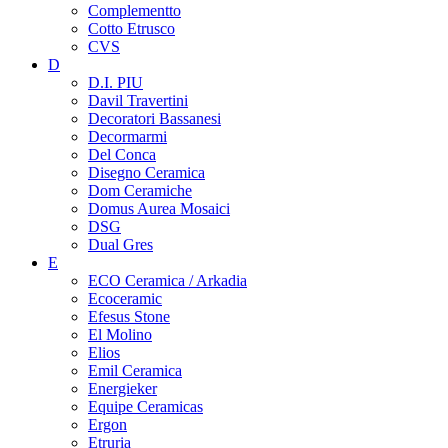
Complementto
Cotto Etrusco
CVS
D
D.I. PIU
Davil Travertini
Decoratori Bassanesi
Decormarmi
Del Conca
Disegno Ceramica
Dom Ceramiche
Domus Aurea Mosaici
DSG
Dual Gres
E
ECO Ceramica / Arkadia
Ecoceramic
Efesus Stone
El Molino
Elios
Emil Ceramica
Energieker
Equipe Ceramicas
Ergon
Etruria