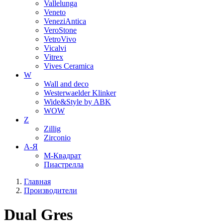
Vallelunga
Veneto
VeneziAntica
VeroStone
VetroVivo
Vicalvi
Vitrex
Vives Ceramica
W
Wall and deco
Westerwaelder Klinker
Wide&Style by ABK
WOW
Z
Zillig
Zirconio
А-Я
М-Квадрат
Пиастрелла
Главная
Производители
Dual Gres