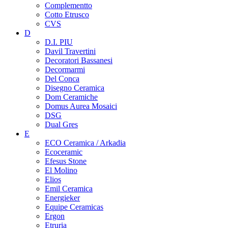
Complementto
Cotto Etrusco
CVS
D
D.I. PIU
Davil Travertini
Decoratori Bassanesi
Decormarmi
Del Conca
Disegno Ceramica
Dom Ceramiche
Domus Aurea Mosaici
DSG
Dual Gres
E
ECO Ceramica / Arkadia
Ecoceramic
Efesus Stone
El Molino
Elios
Emil Ceramica
Energieker
Equipe Ceramicas
Ergon
Etruria