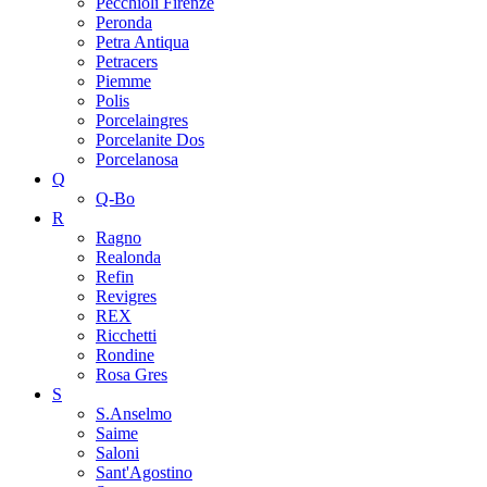
Pecchioli Firenze
Peronda
Petra Antiqua
Petracers
Piemme
Polis
Porcelaingres
Porcelanite Dos
Porcelanosa
Q
Q-Bo
R
Ragno
Realonda
Refin
Revigres
REX
Ricchetti
Rondine
Rosa Gres
S
S.Anselmo
Saime
Saloni
Sant'Agostino