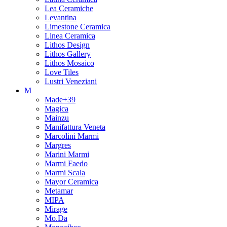
Lea Ceramiche
Levantina
Limestone Ceramica
Linea Ceramica
Lithos Design
Lithos Gallery
Lithos Mosaico
Love Tiles
Lustri Veneziani
M
Made+39
Magica
Mainzu
Manifattura Veneta
Marcolini Marmi
Margres
Marini Marmi
Marmi Faedo
Marmi Scala
Mayor Ceramica
Metamar
MIPA
Mirage
Mo.Da