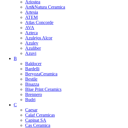
Ariostea
Art&Natura Ceramica
Artesia
ATEM
Atlas Concorde
AVA
Azteca
Azulejos Alcor
Azulev
Azuliber
Azuvi
B
Baldocer
Bardelli
BeryozaCeramica
Bestile
Bisazza
Blue Print Ceramics
Brennero
Budri
C
Caesar
Calaf Ceramicas
Capinat SA
Cas Ceramica