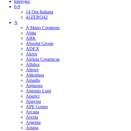
Бренды:
0-9
14 Ora Italiana
41ZERO42
A
A Mano Creations
Abita
ABK
Absolut Group
ADEX
Akros
Aleluia Ceramicas
Alfalux
Alteret
Alttoglass
Amadis
Anjasora
Antonio Lupi
Aparici
Apavisa
APE Grupo
Arcana
Arezia
Argenta
Ariana