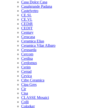
Casa Dolce Casa
Casalgrande Padana
Castelvetro
CE.SI.
CE.VI.
CEDiR
CEDIT
Century
Ceracasa
Ceramica Elias
Ceramica Vilar Albaro
Cerasarda
Cercom
Cerdisa
Cerdomus
Cerim
Cerrad
Cevica
Cifre Ceramica
Cipa Gres
Cir
Cisa
CLASSE Mosaici
Colli
Colorker