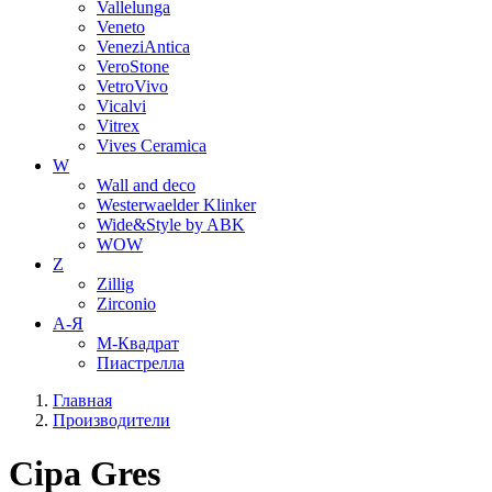
Vallelunga
Veneto
VeneziAntica
VeroStone
VetroVivo
Vicalvi
Vitrex
Vives Ceramica
W
Wall and deco
Westerwaelder Klinker
Wide&Style by ABK
WOW
Z
Zillig
Zirconio
А-Я
М-Квадрат
Пиастрелла
Главная
Производители
Cipa Gres