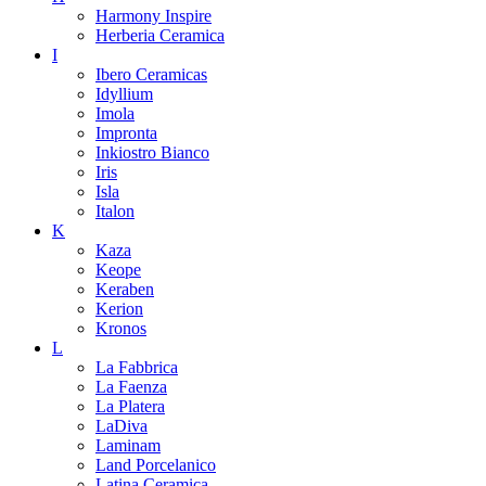
Harmony Inspire
Herberia Ceramica
I
Ibero Ceramicas
Idyllium
Imola
Impronta
Inkiostro Bianco
Iris
Isla
Italon
K
Kaza
Keope
Keraben
Kerion
Kronos
L
La Fabbrica
La Faenza
La Platera
LaDiva
Laminam
Land Porcelanico
Latina Ceramica