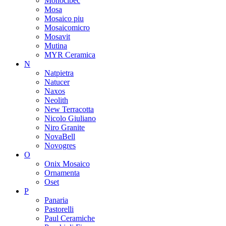
Monocibec
Mosa
Mosaico piu
Mosaicomicro
Mosavit
Mutina
MYR Ceramica
N
Natpietra
Natucer
Naxos
Neolith
New Terracotta
Nicolo Giuliano
Niro Granite
NovaBell
Novogres
O
Onix Mosaico
Ornamenta
Oset
P
Panaria
Pastorelli
Paul Ceramiche