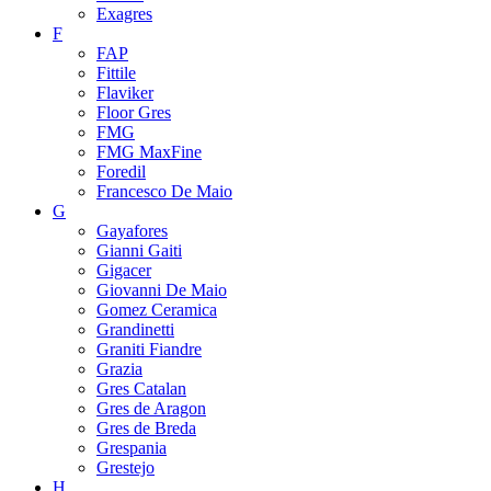
Exagres
F
FAP
Fittile
Flaviker
Floor Gres
FMG
FMG MaxFine
Foredil
Francesco De Maio
G
Gayafores
Gianni Gaiti
Gigacer
Giovanni De Maio
Gomez Ceramica
Grandinetti
Graniti Fiandre
Grazia
Gres Catalan
Gres de Aragon
Gres de Breda
Grespania
Grestejo
H