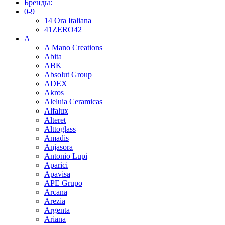
Бренды:
0-9
14 Ora Italiana
41ZERO42
A
A Mano Creations
Abita
ABK
Absolut Group
ADEX
Akros
Aleluia Ceramicas
Alfalux
Alteret
Alttoglass
Amadis
Anjasora
Antonio Lupi
Aparici
Apavisa
APE Grupo
Arcana
Arezia
Argenta
Ariana