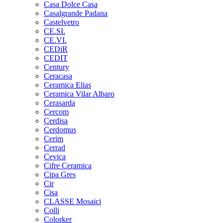
Casa Dolce Casa
Casalgrande Padana
Castelvetro
CE.SI.
CE.VI.
CEDiR
CEDIT
Century
Ceracasa
Ceramica Elias
Ceramica Vilar Albaro
Cerasarda
Cercom
Cerdisa
Cerdomus
Cerim
Cerrad
Cevica
Cifre Ceramica
Cipa Gres
Cir
Cisa
CLASSE Mosaici
Colli
Colorker