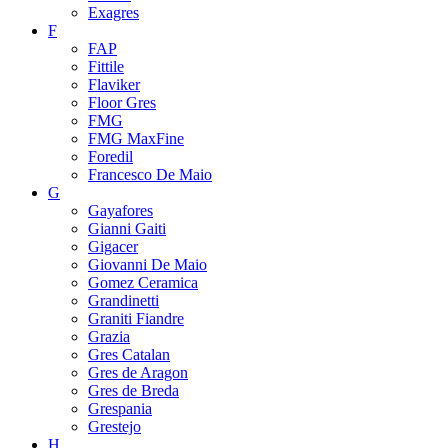
Exagres
F
FAP
Fittile
Flaviker
Floor Gres
FMG
FMG MaxFine
Foredil
Francesco De Maio
G
Gayafores
Gianni Gaiti
Gigacer
Giovanni De Maio
Gomez Ceramica
Grandinetti
Graniti Fiandre
Grazia
Gres Catalan
Gres de Aragon
Gres de Breda
Grespania
Grestejo
H