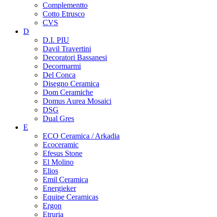
Complementto
Cotto Etrusco
CVS
D
D.I. PIU
Davil Travertini
Decoratori Bassanesi
Decormarmi
Del Conca
Disegno Ceramica
Dom Ceramiche
Domus Aurea Mosaici
DSG
Dual Gres
E
ECO Ceramica / Arkadia
Ecoceramic
Efesus Stone
El Molino
Elios
Emil Ceramica
Energieker
Equipe Ceramicas
Ergon
Etruria