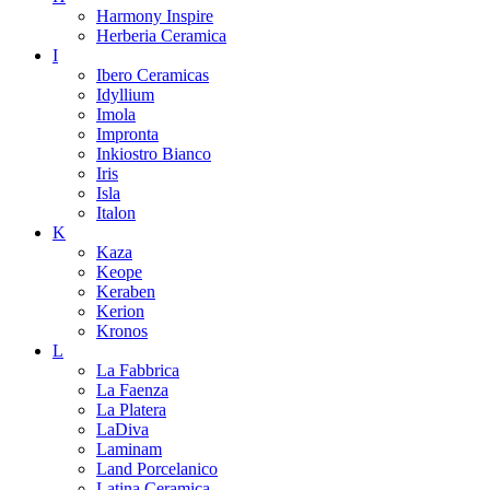
Harmony Inspire
Herberia Ceramica
I
Ibero Ceramicas
Idyllium
Imola
Impronta
Inkiostro Bianco
Iris
Isla
Italon
K
Kaza
Keope
Keraben
Kerion
Kronos
L
La Fabbrica
La Faenza
La Platera
LaDiva
Laminam
Land Porcelanico
Latina Ceramica