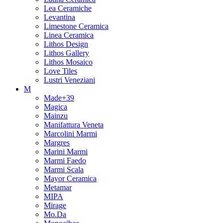
Lea Ceramiche
Levantina
Limestone Ceramica
Linea Ceramica
Lithos Design
Lithos Gallery
Lithos Mosaico
Love Tiles
Lustri Veneziani
M
Made+39
Magica
Mainzu
Manifattura Veneta
Marcolini Marmi
Margres
Marini Marmi
Marmi Faedo
Marmi Scala
Mayor Ceramica
Metamar
MIPA
Mirage
Mo.Da