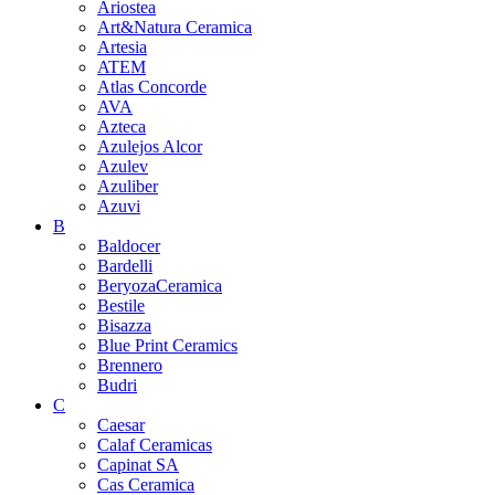
Ariostea
Art&Natura Ceramica
Artesia
ATEM
Atlas Concorde
AVA
Azteca
Azulejos Alcor
Azulev
Azuliber
Azuvi
B
Baldocer
Bardelli
BeryozaCeramica
Bestile
Bisazza
Blue Print Ceramics
Brennero
Budri
C
Caesar
Calaf Ceramicas
Capinat SA
Cas Ceramica