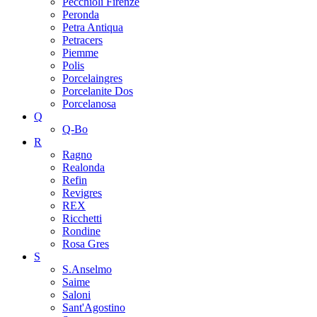
Pecchioli Firenze
Peronda
Petra Antiqua
Petracers
Piemme
Polis
Porcelaingres
Porcelanite Dos
Porcelanosa
Q
Q-Bo
R
Ragno
Realonda
Refin
Revigres
REX
Ricchetti
Rondine
Rosa Gres
S
S.Anselmo
Saime
Saloni
Sant'Agostino