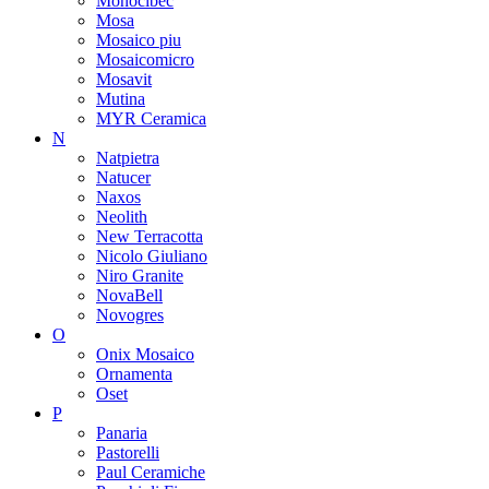
Monocibec
Mosa
Mosaico piu
Mosaicomicro
Mosavit
Mutina
MYR Ceramica
N
Natpietra
Natucer
Naxos
Neolith
New Terracotta
Nicolo Giuliano
Niro Granite
NovaBell
Novogres
O
Onix Mosaico
Ornamenta
Oset
P
Panaria
Pastorelli
Paul Ceramiche