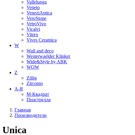
Vallelunga
Veneto
VeneziAntica
VeroStone
VetroVivo
Vicalvi
Vitrex
Vives Ceramica
W
Wall and deco
Westerwaelder Klinker
Wide&Style by ABK
WOW
Z
Zillig
Zirconio
А-Я
М-Квадрат
Пиастрелла
Главная
Производители
Unica