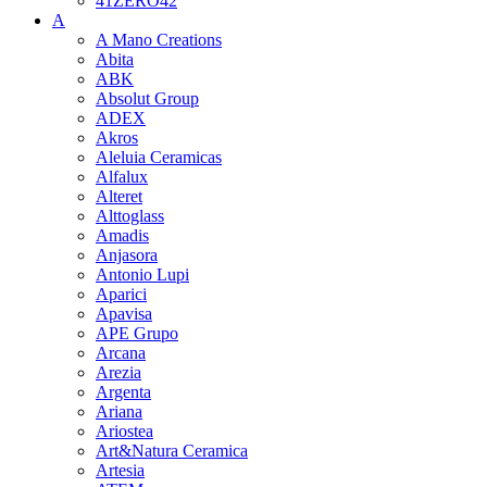
41ZERO42
A
A Mano Creations
Abita
ABK
Absolut Group
ADEX
Akros
Aleluia Ceramicas
Alfalux
Alteret
Alttoglass
Amadis
Anjasora
Antonio Lupi
Aparici
Apavisa
APE Grupo
Arcana
Arezia
Argenta
Ariana
Ariostea
Art&Natura Ceramica
Artesia