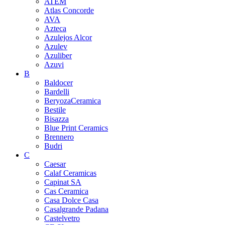
ATEM
Atlas Concorde
AVA
Azteca
Azulejos Alcor
Azulev
Azuliber
Azuvi
B
Baldocer
Bardelli
BeryozaCeramica
Bestile
Bisazza
Blue Print Ceramics
Brennero
Budri
C
Caesar
Calaf Ceramicas
Capinat SA
Cas Ceramica
Casa Dolce Casa
Casalgrande Padana
Castelvetro