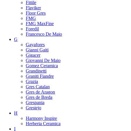
Fittile
Flaviker
Floor Gres
FMG
FMG MaxFine
Foredil
Francesco De Maio
G
Gayafores
Gianni Gaiti
Gigacer
Giovanni De Maio
Gomez Ceramica
Grandinetti
Graniti Fiandre
Grazia
Gres Catalan
Gres de Aragon
Gres de Breda
Grespania
Grestejo
H
Harmony Inspire
Herberia Ceramica
I