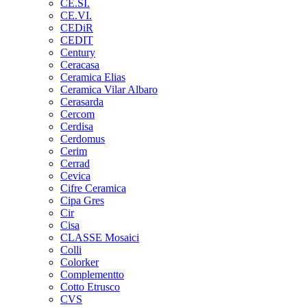
CE.SI.
CE.VI.
CEDiR
CEDIT
Century
Ceracasa
Ceramica Elias
Ceramica Vilar Albaro
Cerasarda
Cercom
Cerdisa
Cerdomus
Cerim
Cerrad
Cevica
Cifre Ceramica
Cipa Gres
Cir
Cisa
CLASSE Mosaici
Colli
Colorker
Complementto
Cotto Etrusco
CVS