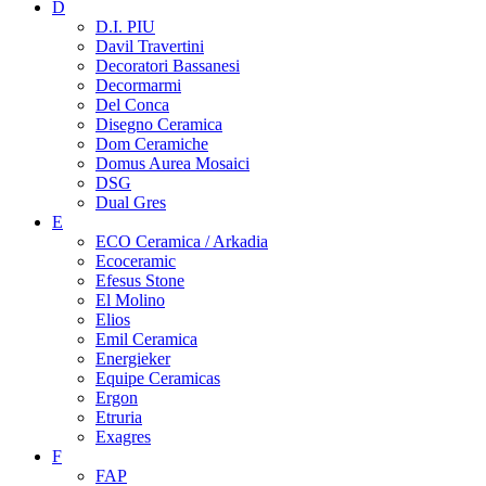
D
D.I. PIU
Davil Travertini
Decoratori Bassanesi
Decormarmi
Del Conca
Disegno Ceramica
Dom Ceramiche
Domus Aurea Mosaici
DSG
Dual Gres
E
ECO Ceramica / Arkadia
Ecoceramic
Efesus Stone
El Molino
Elios
Emil Ceramica
Energieker
Equipe Ceramicas
Ergon
Etruria
Exagres
F
FAP