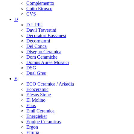
Complementto
Cotto Etrusco
CVS
D
D.I. PIU
Davil Travertini
Decoratori Bassanesi
Decormarmi
Del Conca
Disegno Ceramica
Dom Ceramiche
Domus Aurea Mosaici
DSG
Dual Gres
E
ECO Ceramica / Arkadia
Ecoceramic
Efesus Stone
El Molino
Elios
Emil Ceramica
Energieker
Equipe Ceramicas
Ergon
Etruria