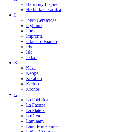
Harmony Inspire
Herberia Ceramica
I
Ibero Ceramicas
Idyllium
Imola
Impronta
Inkiostro Bianco
Iris
Isla
Italon
K
Kaza
Keope
Keraben
Kerion
Kronos
L
La Fabbrica
La Faenza
La Platera
LaDiva
Laminam
Land Porcelanico
Latina Ceramica