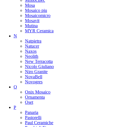
Monocibec
Mosa
Mosaico piu
Mosaicomicro
Mosavit
Mutina
MYR Ceramica
N
Natpietra
Natucer
Naxos
Neolith
New Terracotta
Nicolo Giuliano
Niro Granite
NovaBell
Novogres
O
Onix Mosaico
Ornamenta
Oset
P
Panaria
Pastorelli
Paul Ceramiche