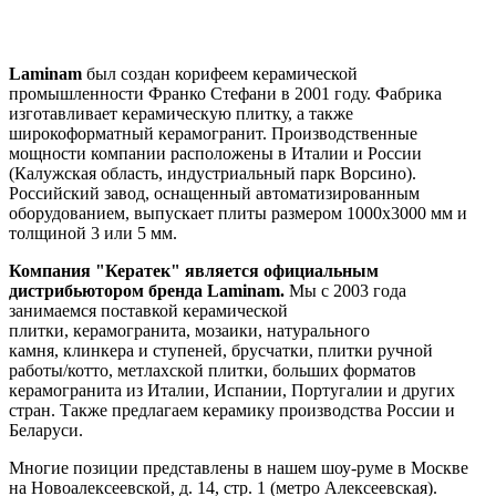
Laminam
был создан корифеем керамической
промышленности Франко Стефани в 2001 году. Фабрика
изготавливает керамическую плитку, а также
широкоформатный керамогранит. Производственные
мощности компании расположены в Италии и России
(Калужская область, индустриальный парк Ворсино).
Российский завод, оснащенный автоматизированным
оборудованием, выпускает плиты размером 1000х3000 мм и
толщиной 3 или 5 мм.
Компания "Кератек" является официальным
дистрибьютором бренда
Laminam
.
Мы с 2003 года
занимаемся поставкой
керамической
плитки, керамогранита, мозаики, натурального
камня, клинкера и ступеней, брусчатки, плитки ручной
работы/котто, метлахской плитки, больших форматов
керамогранита из Италии, Испании, Португалии и других
стран. Также предлагаем керамику производства России и
Беларуси.
Многие позиции представлены в нашем шоу-руме в Москве
на
Новоалексеевской, д. 14, стр. 1 (метро Алексеевская).