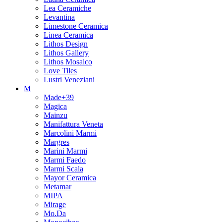
Lea Ceramiche
Levantina
Limestone Ceramica
Linea Ceramica
Lithos Design
Lithos Gallery
Lithos Mosaico
Love Tiles
Lustri Veneziani
M
Made+39
Magica
Mainzu
Manifattura Veneta
Marcolini Marmi
Margres
Marini Marmi
Marmi Faedo
Marmi Scala
Mayor Ceramica
Metamar
MIPA
Mirage
Mo.Da