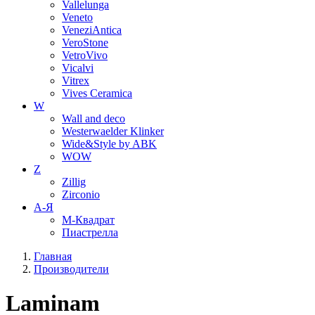
Vallelunga
Veneto
VeneziAntica
VeroStone
VetroVivo
Vicalvi
Vitrex
Vives Ceramica
W
Wall and deco
Westerwaelder Klinker
Wide&Style by ABK
WOW
Z
Zillig
Zirconio
А-Я
М-Квадрат
Пиастрелла
Главная
Производители
Laminam