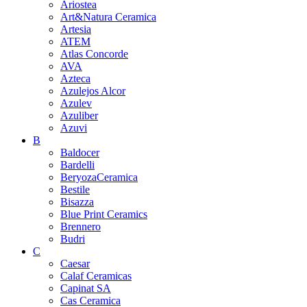
Ariostea
Art&Natura Ceramica
Artesia
ATEM
Atlas Concorde
AVA
Azteca
Azulejos Alcor
Azulev
Azuliber
Azuvi
B
Baldocer
Bardelli
BeryozaCeramica
Bestile
Bisazza
Blue Print Ceramics
Brennero
Budri
C
Caesar
Calaf Ceramicas
Capinat SA
Cas Ceramica