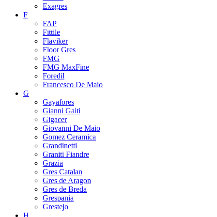
Exagres
F
FAP
Fittile
Flaviker
Floor Gres
FMG
FMG MaxFine
Foredil
Francesco De Maio
G
Gayafores
Gianni Gaiti
Gigacer
Giovanni De Maio
Gomez Ceramica
Grandinetti
Graniti Fiandre
Grazia
Gres Catalan
Gres de Aragon
Gres de Breda
Grespania
Grestejo
H