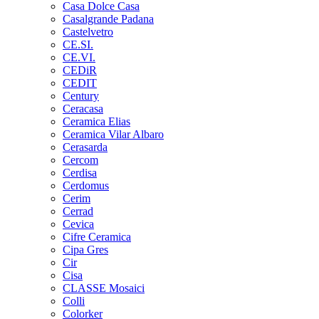
Casa Dolce Casa
Casalgrande Padana
Castelvetro
CE.SI.
CE.VI.
CEDiR
CEDIT
Century
Ceracasa
Ceramica Elias
Ceramica Vilar Albaro
Cerasarda
Cercom
Cerdisa
Cerdomus
Cerim
Cerrad
Cevica
Cifre Ceramica
Cipa Gres
Cir
Cisa
CLASSE Mosaici
Colli
Colorker