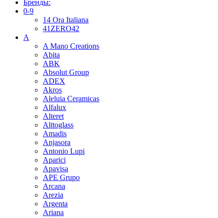
Бренды:
0-9
14 Ora Italiana
41ZERO42
A
A Mano Creations
Abita
ABK
Absolut Group
ADEX
Akros
Aleluia Ceramicas
Alfalux
Alteret
Alttoglass
Amadis
Anjasora
Antonio Lupi
Aparici
Apavisa
APE Grupo
Arcana
Arezia
Argenta
Ariana