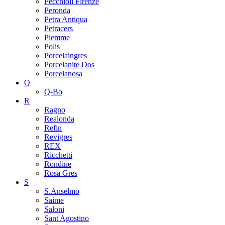
Pecchioli Firenze
Peronda
Petra Antiqua
Petracers
Piemme
Polis
Porcelaingres
Porcelanite Dos
Porcelanosa
Q
Q-Bo
R
Ragno
Realonda
Refin
Revigres
REX
Ricchetti
Rondine
Rosa Gres
S
S.Anselmo
Saime
Saloni
Sant'Agostino