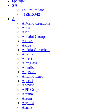
Бренды:
0-9
14 Ora Italiana
41ZERO42
A
A Mano Creations
Abita
ABK
Absolut Group
ADEX
Akros
Aleluia Ceramicas
Alfalux
Alteret
Alttoglass
Amadis
Anjasora
Antonio Lupi
Aparici
Apavisa
APE Grupo
Arcana
Arezia
Argenta
Ariana