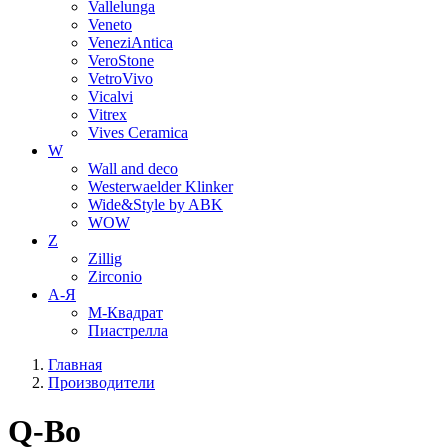
Vallelunga
Veneto
VeneziAntica
VeroStone
VetroVivo
Vicalvi
Vitrex
Vives Ceramica
W
Wall and deco
Westerwaelder Klinker
Wide&Style by ABK
WOW
Z
Zillig
Zirconio
А-Я
М-Квадрат
Пиастрелла
Главная
Производители
Q-Bo