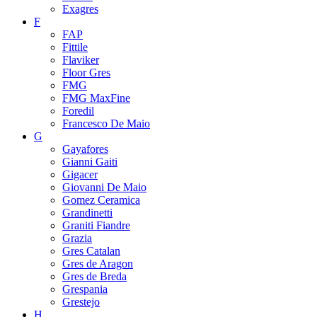
Exagres
F
FAP
Fittile
Flaviker
Floor Gres
FMG
FMG MaxFine
Foredil
Francesco De Maio
G
Gayafores
Gianni Gaiti
Gigacer
Giovanni De Maio
Gomez Ceramica
Grandinetti
Graniti Fiandre
Grazia
Gres Catalan
Gres de Aragon
Gres de Breda
Grespania
Grestejo
H