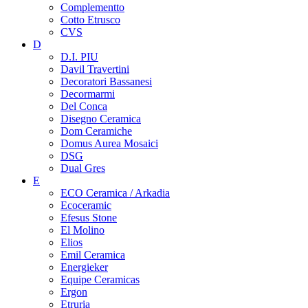
Complementto
Cotto Etrusco
CVS
D
D.I. PIU
Davil Travertini
Decoratori Bassanesi
Decormarmi
Del Conca
Disegno Ceramica
Dom Ceramiche
Domus Aurea Mosaici
DSG
Dual Gres
E
ECO Ceramica / Arkadia
Ecoceramic
Efesus Stone
El Molino
Elios
Emil Ceramica
Energieker
Equipe Ceramicas
Ergon
Etruria