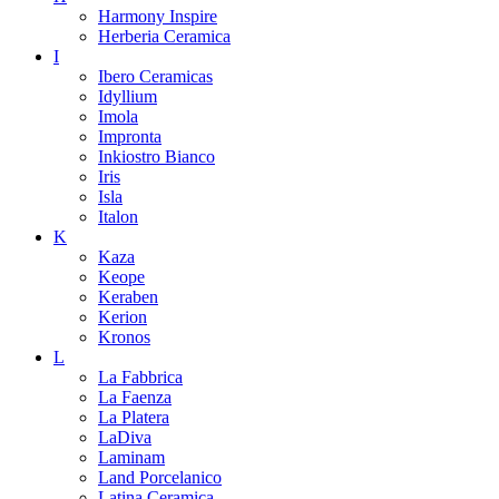
Harmony Inspire
Herberia Ceramica
I
Ibero Ceramicas
Idyllium
Imola
Impronta
Inkiostro Bianco
Iris
Isla
Italon
K
Kaza
Keope
Keraben
Kerion
Kronos
L
La Fabbrica
La Faenza
La Platera
LaDiva
Laminam
Land Porcelanico
Latina Ceramica