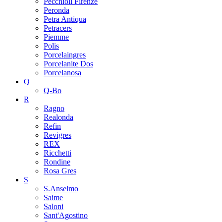
Pecchioli Firenze
Peronda
Petra Antiqua
Petracers
Piemme
Polis
Porcelaingres
Porcelanite Dos
Porcelanosa
Q
Q-Bo
R
Ragno
Realonda
Refin
Revigres
REX
Ricchetti
Rondine
Rosa Gres
S
S.Anselmo
Saime
Saloni
Sant'Agostino