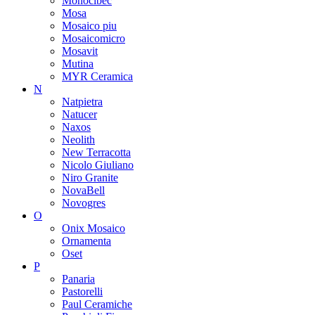
Monocibec
Mosa
Mosaico piu
Mosaicomicro
Mosavit
Mutina
MYR Ceramica
N
Natpietra
Natucer
Naxos
Neolith
New Terracotta
Nicolo Giuliano
Niro Granite
NovaBell
Novogres
O
Onix Mosaico
Ornamenta
Oset
P
Panaria
Pastorelli
Paul Ceramiche