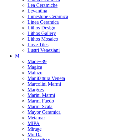
Lea Ceramiche
Levantina
Limestone Ceramica
Linea Ceramica
Lithos Design
Lithos Gallery
Lithos Mosaico
Love Tiles
Lustri Veneziani
M
Made+39
Magica
Mainzu
Manifattura Veneta
Marcolini Marmi
Margres
Marini Marmi
Marmi Faedo
Marmi Scala
Mayor Ceramica
Metamar
MIPA
Mirage
Mo.Da