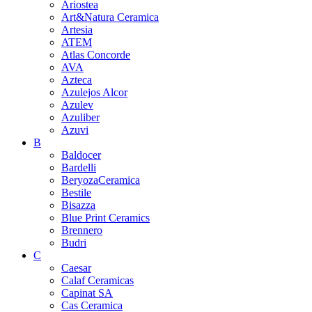
Ariostea
Art&Natura Ceramica
Artesia
ATEM
Atlas Concorde
AVA
Azteca
Azulejos Alcor
Azulev
Azuliber
Azuvi
B
Baldocer
Bardelli
BeryozaCeramica
Bestile
Bisazza
Blue Print Ceramics
Brennero
Budri
C
Caesar
Calaf Ceramicas
Capinat SA
Cas Ceramica