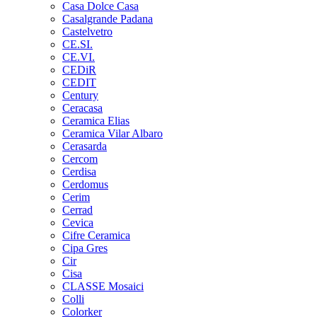
Casa Dolce Casa
Casalgrande Padana
Castelvetro
CE.SI.
CE.VI.
CEDiR
CEDIT
Century
Ceracasa
Ceramica Elias
Ceramica Vilar Albaro
Cerasarda
Cercom
Cerdisa
Cerdomus
Cerim
Cerrad
Cevica
Cifre Ceramica
Cipa Gres
Cir
Cisa
CLASSE Mosaici
Colli
Colorker