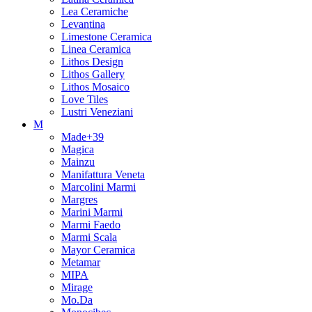
Lea Ceramiche
Levantina
Limestone Ceramica
Linea Ceramica
Lithos Design
Lithos Gallery
Lithos Mosaico
Love Tiles
Lustri Veneziani
M
Made+39
Magica
Mainzu
Manifattura Veneta
Marcolini Marmi
Margres
Marini Marmi
Marmi Faedo
Marmi Scala
Mayor Ceramica
Metamar
MIPA
Mirage
Mo.Da