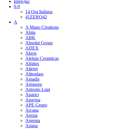
Бренды:
0-9
14 Ora Italiana
41ZERO42
A
A Mano Creations
Abita
ABK
Absolut Group
ADEX
Akros
Aleluia Ceramicas
Alfalux
Alteret
Alttoglass
Amadis
Anjasora
Antonio Lupi
Aparici
Apavisa
APE Grupo
Arcana
Arezia
Argenta
Ariana