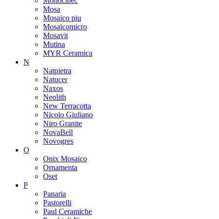
Monocibec
Mosa
Mosaico piu
Mosaicomicro
Mosavit
Mutina
MYR Ceramica
N
Natpietra
Natucer
Naxos
Neolith
New Terracotta
Nicolo Giuliano
Niro Granite
NovaBell
Novogres
O
Onix Mosaico
Ornamenta
Oset
P
Panaria
Pastorelli
Paul Ceramiche