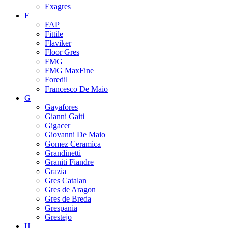
Exagres
F
FAP
Fittile
Flaviker
Floor Gres
FMG
FMG MaxFine
Foredil
Francesco De Maio
G
Gayafores
Gianni Gaiti
Gigacer
Giovanni De Maio
Gomez Ceramica
Grandinetti
Graniti Fiandre
Grazia
Gres Catalan
Gres de Aragon
Gres de Breda
Grespania
Grestejo
H