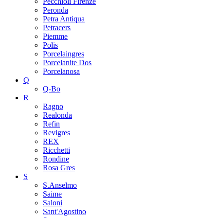
Pecchioli Firenze
Peronda
Petra Antiqua
Petracers
Piemme
Polis
Porcelaingres
Porcelanite Dos
Porcelanosa
Q
Q-Bo
R
Ragno
Realonda
Refin
Revigres
REX
Ricchetti
Rondine
Rosa Gres
S
S.Anselmo
Saime
Saloni
Sant'Agostino