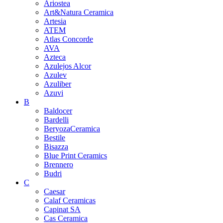
Ariostea
Art&Natura Ceramica
Artesia
ATEM
Atlas Concorde
AVA
Azteca
Azulejos Alcor
Azulev
Azuliber
Azuvi
B
Baldocer
Bardelli
BeryozaCeramica
Bestile
Bisazza
Blue Print Ceramics
Brennero
Budri
C
Caesar
Calaf Ceramicas
Capinat SA
Cas Ceramica