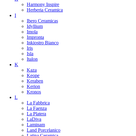
Harmony Inspire
Herberia Ceramica
I
Ibero Ceramicas
Idyllium
Imola
Impronta
Inkiostro Bianco
Iris
Isla
Italon
K
Kaza
Keope
Keraben
Kerion
Kronos
L
La Fabbrica
La Faenza
La Platera
LaDiva
Laminam
Land Porcelanico
Latina Ceramica