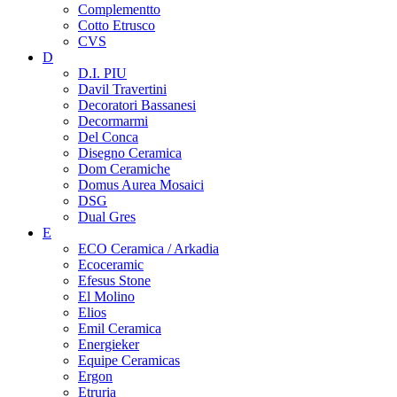
Complementto
Cotto Etrusco
CVS
D
D.I. PIU
Davil Travertini
Decoratori Bassanesi
Decormarmi
Del Conca
Disegno Ceramica
Dom Ceramiche
Domus Aurea Mosaici
DSG
Dual Gres
E
ECO Ceramica / Arkadia
Ecoceramic
Efesus Stone
El Molino
Elios
Emil Ceramica
Energieker
Equipe Ceramicas
Ergon
Etruria