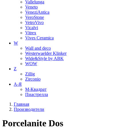
Vallelunga
Veneto
VeneziAntica
VeroStone
VetroVivo
Vicalvi
Vitrex
Vives Ceramica
W
Wall and deco
Westerwaelder Klinker
Wide&Style by ABK
WOW
Z
Zillig
Zirconio
А-Я
М-Квадрат
Пиастрелла
Главная
Производители
Porcelanite Dos