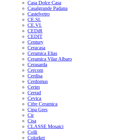
Casa Dolce Casa
Casalgrande Padana
Castelvetro
CE.SI.
CE.VI.
CEDiR
CEDIT
Century
Ceracasa
Ceramica Elias
Ceramica Vilar Albaro
Cerasarda
Cercom
Cerdisa
Cerdomus
Cerim
Cerrad
Cevica
Cifre Ceramica
Cipa Gres
Cir
Cisa
CLASSE Mosaici
Colli
Colorker