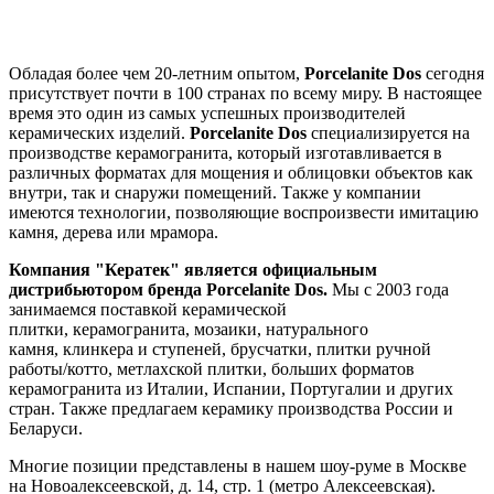
Обладая более чем 20-летним опытом,
Porcelanite Dos
сегодня
присутствует почти в 100 странах по всему миру. В настоящее
время это один из самых успешных производителей
керамических изделий.
Porcelanite Dos
специализируется на
производстве керамогранита, который изготавливается в
различных форматах для мощения и облицовки объектов как
внутри, так и снаружи помещений. Также у компании
имеются технологии, позволяющие воспроизвести имитацию
камня, дерева или мрамора.
Компания "Кератек" является официальным
дистрибьютором бренда
Porcelanite Dos
.
Мы с 2003 года
занимаемся поставкой
керамической
плитки
, керамогранита, мозаики, натурального
камня, клинкера и ступеней, брусчатки, плитки ручной
работы/котто, метлахской плитки, больших форматов
керамогранита
из Италии, Испании, Португалии и других
стран. Также предлагаем керамику производства России и
Беларуси.
Многие позиции представлены в нашем шоу-руме в Москве
на
Новоалексеевской, д. 14, стр. 1 (метро Алексеевская).