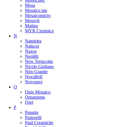
Monocibec
Mosa
Mosaico piu
Mosaicomicro
Mosavit
Mutina
MYR Ceramica
N
Natpietra
Natucer
Naxos
Neolith
New Terracotta
Nicolo Giuliano
Niro Granite
NovaBell
Novogres
O
Onix Mosaico
Ornamenta
Oset
P
Panaria
Pastorelli
Paul Ceramiche