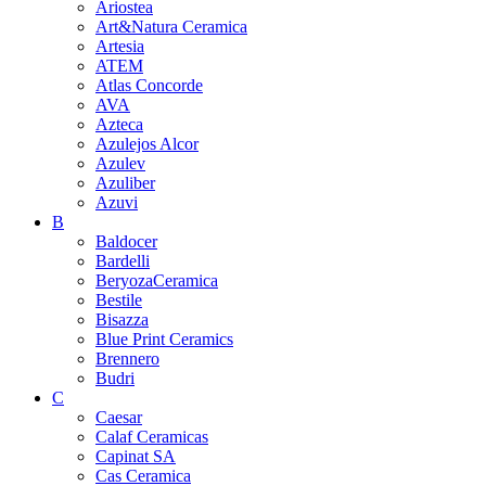
Ariostea
Art&Natura Ceramica
Artesia
ATEM
Atlas Concorde
AVA
Azteca
Azulejos Alcor
Azulev
Azuliber
Azuvi
B
Baldocer
Bardelli
BeryozaCeramica
Bestile
Bisazza
Blue Print Ceramics
Brennero
Budri
C
Caesar
Calaf Ceramicas
Capinat SA
Cas Ceramica