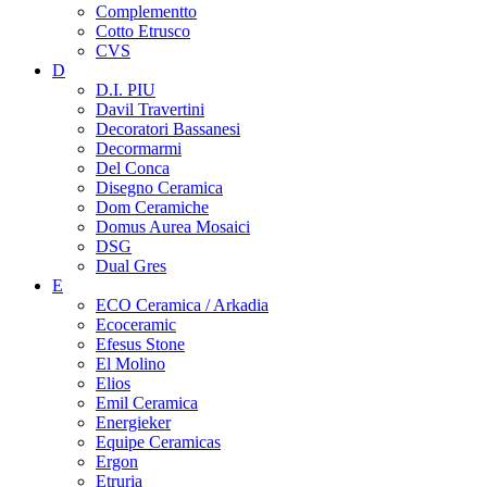
Complementto
Cotto Etrusco
CVS
D
D.I. PIU
Davil Travertini
Decoratori Bassanesi
Decormarmi
Del Conca
Disegno Ceramica
Dom Ceramiche
Domus Aurea Mosaici
DSG
Dual Gres
E
ECO Ceramica / Arkadia
Ecoceramic
Efesus Stone
El Molino
Elios
Emil Ceramica
Energieker
Equipe Ceramicas
Ergon
Etruria