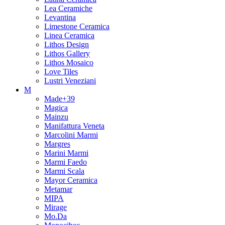
Lea Ceramiche
Levantina
Limestone Ceramica
Linea Ceramica
Lithos Design
Lithos Gallery
Lithos Mosaico
Love Tiles
Lustri Veneziani
M
Made+39
Magica
Mainzu
Manifattura Veneta
Marcolini Marmi
Margres
Marini Marmi
Marmi Faedo
Marmi Scala
Mayor Ceramica
Metamar
MIPA
Mirage
Mo.Da