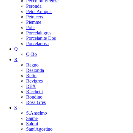
Pecchioli Firenze
Peronda
Petra Antiqua
Petracers
Piemme
Polis
Porcelaingres
Porcelanite Dos
Porcelanosa
Q
Q-Bo
R
Ragno
Realonda
Refin
Revigres
REX
Ricchetti
Rondine
Rosa Gres
S
S.Anselmo
Saime
Saloni
Sant'Agostino