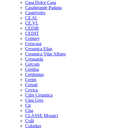
Casa Dolce Casa
Casalgrande Padana
Castelvetro
CE.SI.
CE.VI.
CEDiR
CEDIT
Century
Ceracasa
Ceramica Elias
Ceramica Vilar Albaro
Cerasarda
Cercom
Cerdisa
Cerdomus
Cerim
Cerrad
Cevica
Cifre Ceramica
Cipa Gres
Cir
Cisa
CLASSE Mosaici
Colli
Colorker