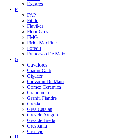
Exagres
F
FAP
Fittile
Flaviker
Floor Gres
FMG
FMG MaxFine
Foredil
Francesco De Maio
G
Gayafores
Gianni Gaiti
Gigacer
Giovanni De Maio
Gomez Ceramica
Grandinetti
Graniti Fiandre
Grazia
Gres Catalan
Gres de Aragon
Gres de Breda
Grespania
Grestejo
H