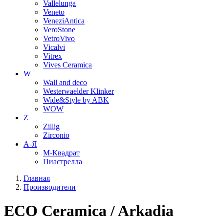
Vallelunga
Veneto
VeneziAntica
VeroStone
VetroVivo
Vicalvi
Vitrex
Vives Ceramica
W
Wall and deco
Westerwaelder Klinker
Wide&Style by ABK
WOW
Z
Zillig
Zirconio
А-Я
М-Квадрат
Пиастрелла
Главная
Производители
ECO Ceramica / Arkadia