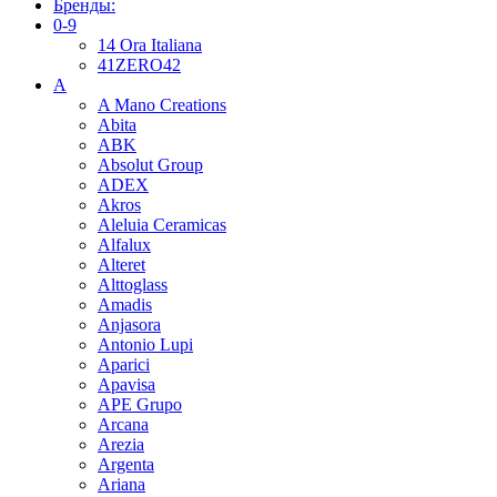
Бренды:
0-9
14 Ora Italiana
41ZERO42
A
A Mano Creations
Abita
ABK
Absolut Group
ADEX
Akros
Aleluia Ceramicas
Alfalux
Alteret
Alttoglass
Amadis
Anjasora
Antonio Lupi
Aparici
Apavisa
APE Grupo
Arcana
Arezia
Argenta
Ariana