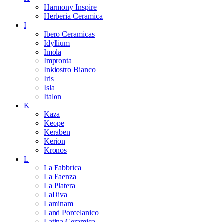
Harmony Inspire
Herberia Ceramica
I
Ibero Ceramicas
Idyllium
Imola
Impronta
Inkiostro Bianco
Iris
Isla
Italon
K
Kaza
Keope
Keraben
Kerion
Kronos
L
La Fabbrica
La Faenza
La Platera
LaDiva
Laminam
Land Porcelanico
Latina Ceramica