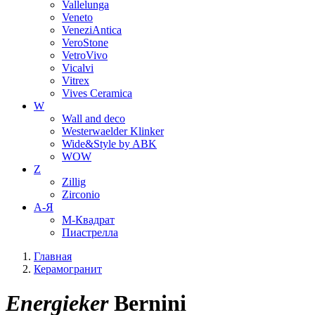
Vallelunga
Veneto
VeneziAntica
VeroStone
VetroVivo
Vicalvi
Vitrex
Vives Ceramica
W
Wall and deco
Westerwaelder Klinker
Wide&Style by ABK
WOW
Z
Zillig
Zirconio
А-Я
М-Квадрат
Пиастрелла
Главная
Керамогранит
Energieker
Bernini