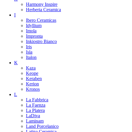
Harmony Inspire
Herberia Ceramica
I
Ibero Ceramicas
Idyllium
Imola
Impronta
Inkiostro Bianco
Iris
Isla
Italon
K
Kaza
Keope
Keraben
Kerion
Kronos
L
La Fabbrica
La Faenza
La Platera
LaDiva
Laminam
Land Porcelanico
Latina Ceramica