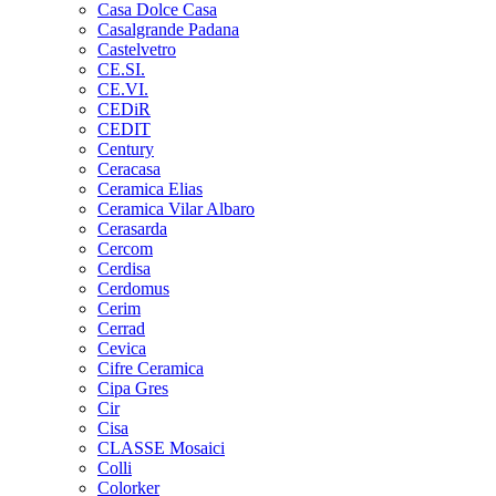
Casa Dolce Casa
Casalgrande Padana
Castelvetro
CE.SI.
CE.VI.
CEDiR
CEDIT
Century
Ceracasa
Ceramica Elias
Ceramica Vilar Albaro
Cerasarda
Cercom
Cerdisa
Cerdomus
Cerim
Cerrad
Cevica
Cifre Ceramica
Cipa Gres
Cir
Cisa
CLASSE Mosaici
Colli
Colorker