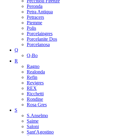
Pecchioli Firenze
Peronda
Petra Antiqua
Petracers
Piemme
Polis
Porcelaingres
Porcelanite Dos
Porcelanosa
Q
Q-Bo
R
Ragno
Realonda
Refin
Revigres
REX
Ricchetti
Rondine
Rosa Gres
S
S.Anselmo
Saime
Saloni
Sant'Agostino