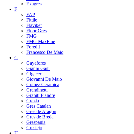
Exagres
F
FAP
Fittile
Flaviker
Floor Gres
FMG
FMG MaxFine
Foredil
Francesco De Maio
G
Gayafores
Gianni Gaiti
Gigacer
Giovanni De Maio
Gomez Ceramica
Grandinetti
Graniti Fiandre
Grazia
Gres Catalan
Gres de Aragon
Gres de Breda
Grespania
Grestejo
H