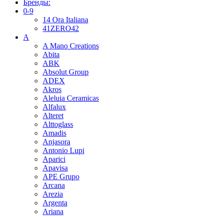
Бренды:
0-9
14 Ora Italiana
41ZERO42
A
A Mano Creations
Abita
ABK
Absolut Group
ADEX
Akros
Aleluia Ceramicas
Alfalux
Alteret
Alttoglass
Amadis
Anjasora
Antonio Lupi
Aparici
Apavisa
APE Grupo
Arcana
Arezia
Argenta
Ariana