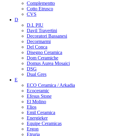
Complementto
Cotto Etrusco
CVS
D
D.I. PIU
Davil Travertini
Decoratori Bassanesi
Decormarmi
Del Conca
Disegno Ceramica
Dom Ceramiche
Domus Aurea Mosaici
DSG
Dual Gres
E
ECO Ceramica / Arkadia
Ecoceramic
Efesus Stone
El Molino
Elios
Emil Ceramica
Energieker
Equipe Ceramicas
Ergon
Etruria