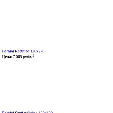
Bernini Rectified 120x270
2
Цена:
7 065
руб/м
Bernini Semi-polished 120x120