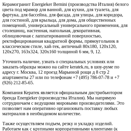
Керамогранит Energieker Bernini (производства Италия) белого
цвета под мрамор для ванной, для кухни, для туалета, для
фартука, для бассейна, для фасада, для улицы, для коридора,
для гостиной, для крыльца, для дома, для общественных
помещений, универсальный универсального применения, для
столешниц, настенная, напольная, декоративная,
облицовочная с лаппатированной поверхностью,
ректифицированная квадратной формы, прямоугольник в
классическом стиле, хай-тек, античный 80х180, 120х120,
120x270, 163х324, 320х160 толщиной 6 мм, 9, 12.
Уточнить наличие, узнать о специальных условиях или
заказать образцы можно на сайте keratek.ru, в шоу-руме по
адресу г. Москва, 12 проезд Марьиной рощи д 8 стр 2
апартаменты 27 или по телефонам +7 (495) 786-07-78 и +7
(926) 212-85-65.
Компания Кератек является официальным дистрибьютором
бренда Energieker (производства Италия). Мы напрямую
сотрудничаем с ведущими мировыми производителями. Это
позволяет нам оперативно организовать поставку любых
материалов в необходимом количестве.
Также осуществляем подъем, резку и укладку изделий.
Работаем как с крупными корпоративными клиентами (к