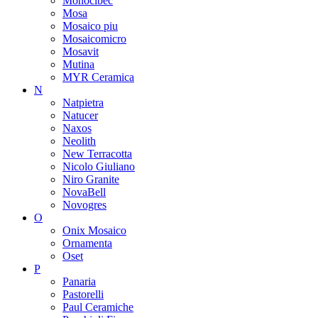
Monocibec
Mosa
Mosaico piu
Mosaicomicro
Mosavit
Mutina
MYR Ceramica
N
Natpietra
Natucer
Naxos
Neolith
New Terracotta
Nicolo Giuliano
Niro Granite
NovaBell
Novogres
O
Onix Mosaico
Ornamenta
Oset
P
Panaria
Pastorelli
Paul Ceramiche