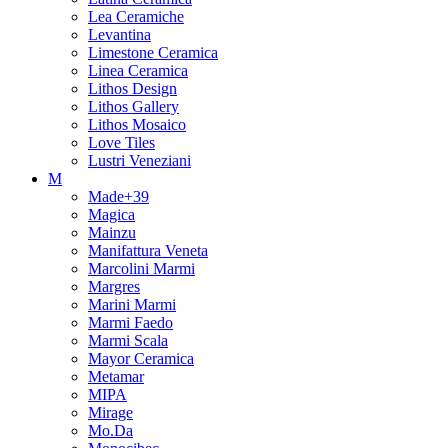
Lea Ceramiche
Levantina
Limestone Ceramica
Linea Ceramica
Lithos Design
Lithos Gallery
Lithos Mosaico
Love Tiles
Lustri Veneziani
M
Made+39
Magica
Mainzu
Manifattura Veneta
Marcolini Marmi
Margres
Marini Marmi
Marmi Faedo
Marmi Scala
Mayor Ceramica
Metamar
MIPA
Mirage
Mo.Da