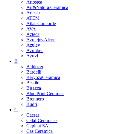
Ariostea
Art&Natura Ceramica
Artesia
ATEM
Atlas Concorde
AVA
Azteca
Azulejos Alcor
Azulev
Azuliber
Azuvi
B
Baldocer
Bardelli
BeryozaCeramica
Bestile
Bisazza
Blue Print Ceramics
Brennero
Budri
C
Caesar
Calaf Ceramicas
Capinat SA
Cas Ceramica