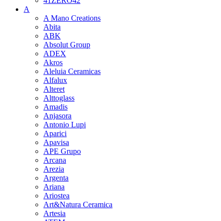
41ZERO42
A
A Mano Creations
Abita
ABK
Absolut Group
ADEX
Akros
Aleluia Ceramicas
Alfalux
Alteret
Alttoglass
Amadis
Anjasora
Antonio Lupi
Aparici
Apavisa
APE Grupo
Arcana
Arezia
Argenta
Ariana
Ariostea
Art&Natura Ceramica
Artesia