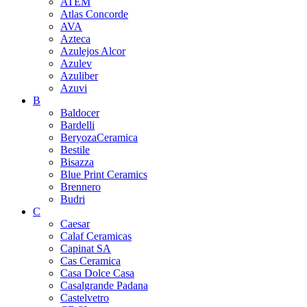
ATEM
Atlas Concorde
AVA
Azteca
Azulejos Alcor
Azulev
Azuliber
Azuvi
B
Baldocer
Bardelli
BeryozaCeramica
Bestile
Bisazza
Blue Print Ceramics
Brennero
Budri
C
Caesar
Calaf Ceramicas
Capinat SA
Cas Ceramica
Casa Dolce Casa
Casalgrande Padana
Castelvetro