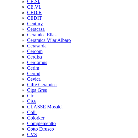
CE.SI.
CE.VI.
CEDiR
CEDIT
Century
Ceracasa
Ceramica Elias
Ceramica Vilar Albaro
Cerasarda
Cercom
Cerdisa
Cerdomus
Cerim
Cerrad
Cevica
Cifre Ceramica
Cipa Gres
Cir
Cisa
CLASSE Mosaici
Colli
Colorker
Complementto
Cotto Etrusco
CVS