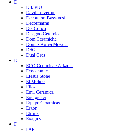
D
D.I. PIU
Davil Travertini
Decoratori Bassanesi
Decormarmi
Del Conca
Disegno Ceramica
Dom Ceramiche
Domus Aurea Mosaici
DSG
Dual Gres
E
ECO Ceramica / Arkadia
Ecoceramic
Efesus Stone
El Molino
Elios
Emil Ceramica
Energieker
Equipe Ceramicas
Ergon
Etruria
Exagres
F
FAP