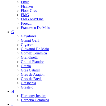
Fittile
Flaviker
Floor Gres
FMG
FMG MaxFine
Foredil
Francesco De Maio
G
Gayafores
Gianni Gaiti
Gigacer
Giovanni De Maio
Gomez Ceramica
Grandinetti
Graniti Fiandre
Grazia
Gres Catalan
Gres de Aragon
Gres de Breda
Grespania
Grestejo
H
Harmony Inspire
Herberia Ceramica
I