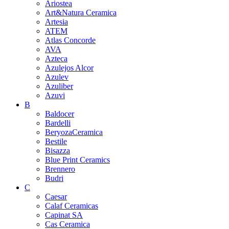
Ariostea
Art&Natura Ceramica
Artesia
ATEM
Atlas Concorde
AVA
Azteca
Azulejos Alcor
Azulev
Azuliber
Azuvi
B
Baldocer
Bardelli
BeryozaCeramica
Bestile
Bisazza
Blue Print Ceramics
Brennero
Budri
C
Caesar
Calaf Ceramicas
Capinat SA
Cas Ceramica