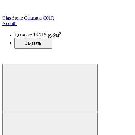
Clas Stone Calacatta C01R
Neolith
2
Цена от:
14 715
руб/м
Заказать