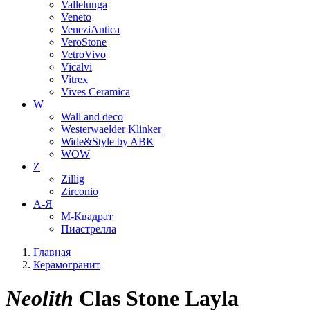
Vallelunga
Veneto
VeneziAntica
VeroStone
VetroVivo
Vicalvi
Vitrex
Vives Ceramica
W
Wall and deco
Westerwaelder Klinker
Wide&Style by ABK
WOW
Z
Zillig
Zirconio
А-Я
М-Квадрат
Пиастрелла
Главная
Керамогранит
Neolith
Clas Stone Layla