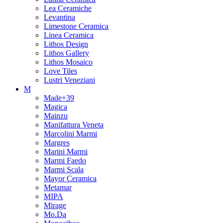
Lea Ceramiche
Levantina
Limestone Ceramica
Linea Ceramica
Lithos Design
Lithos Gallery
Lithos Mosaico
Love Tiles
Lustri Veneziani
M
Made+39
Magica
Mainzu
Manifattura Veneta
Marcolini Marmi
Margres
Marini Marmi
Marmi Faedo
Marmi Scala
Mayor Ceramica
Metamar
MIPA
Mirage
Mo.Da