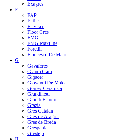
Exagres
F
FAP
Fittile
Flaviker
Floor Gres
FMG
FMG MaxFine
Foredil
Francesco De Maio
G
Gayafores
Gianni Gaiti
Gigacer
Giovanni De Maio
Gomez Ceramica
Grandinetti
Graniti Fiandre
Grazia
Gres Catalan
Gres de Aragon
Gres de Breda
Grespania
Grestejo
H