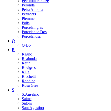
Pecchioli Firenze
Peronda
Petra Antiqua
Petracers
Piemme
Polis
Porcelaingres
Porcelanite Dos
Porcelanosa
Q
Q-Bo
R
Ragno
Realonda
Refin
Revigres
REX
Ricchetti
Rondine
Rosa Gres
S
S.Anselmo
Saime
Saloni
Sant'Agostino