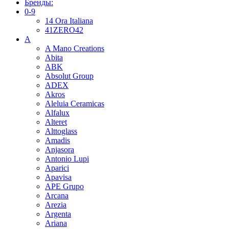
Бренды:
0-9
14 Ora Italiana
41ZERO42
A
A Mano Creations
Abita
ABK
Absolut Group
ADEX
Akros
Aleluia Ceramicas
Alfalux
Alteret
Alttoglass
Amadis
Anjasora
Antonio Lupi
Aparici
Apavisa
APE Grupo
Arcana
Arezia
Argenta
Ariana