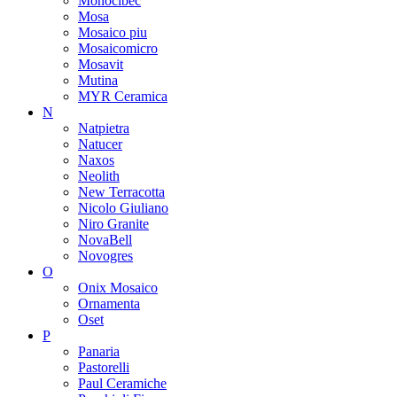
Monocibec
Mosa
Mosaico piu
Mosaicomicro
Mosavit
Mutina
MYR Ceramica
N
Natpietra
Natucer
Naxos
Neolith
New Terracotta
Nicolo Giuliano
Niro Granite
NovaBell
Novogres
O
Onix Mosaico
Ornamenta
Oset
P
Panaria
Pastorelli
Paul Ceramiche