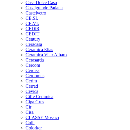
Casa Dolce Casa
Casalgrande Padana
Castelvetro
CE.SI.
CE.VI.
CEDiR
CEDIT
Century
Ceracasa
Ceramica Elias
Ceramica Vilar Albaro
Cerasarda
Cercom
Cerdisa
Cerdomus
Cerim
Cerrad
Cevica
Cifre Ceramica
Cipa Gres
Cir
Cisa
CLASSE Mosaici
Colli
Colorker