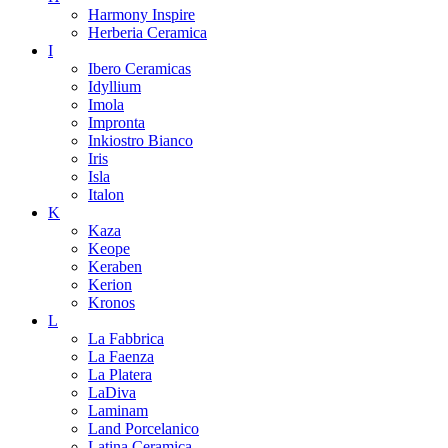
Harmony Inspire
Herberia Ceramica
I
Ibero Ceramicas
Idyllium
Imola
Impronta
Inkiostro Bianco
Iris
Isla
Italon
K
Kaza
Keope
Keraben
Kerion
Kronos
L
La Fabbrica
La Faenza
La Platera
LaDiva
Laminam
Land Porcelanico
Latina Ceramica