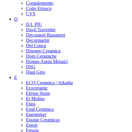
Complementto
Cotto Etrusco
CVS
D
D.I. PIU
Davil Travertini
Decoratori Bassanesi
Decormarmi
Del Conca
Disegno Ceramica
Dom Ceramiche
Domus Aurea Mosaici
DSG
Dual Gres
E
ECO Ceramica / Arkadia
Ecoceramic
Efesus Stone
El Molino
Elios
Emil Ceramica
Energieker
Equipe Ceramicas
Ergon
Etruria