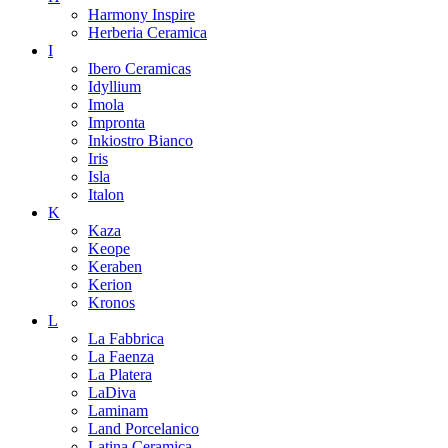
Harmony Inspire
Herberia Ceramica
I
Ibero Ceramicas
Idyllium
Imola
Impronta
Inkiostro Bianco
Iris
Isla
Italon
K
Kaza
Keope
Keraben
Kerion
Kronos
L
La Fabbrica
La Faenza
La Platera
LaDiva
Laminam
Land Porcelanico
Latina Ceramica