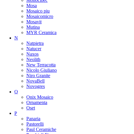
Monocibec
Mosa
Mosaico piu
Mosaicomicro
Mosavit
Mutina
MYR Ceramica
N
Natpietra
Natucer
Naxos
Neolith
New Terracotta
Nicolo Giuliano
Niro Granite
NovaBell
Novogres
O
Onix Mosaico
Ornamenta
Oset
P
Panaria
Pastorelli
Paul Ceramiche