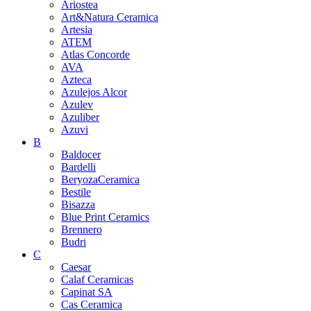
Ariostea
Art&Natura Ceramica
Artesia
ATEM
Atlas Concorde
AVA
Azteca
Azulejos Alcor
Azulev
Azuliber
Azuvi
B
Baldocer
Bardelli
BeryozaCeramica
Bestile
Bisazza
Blue Print Ceramics
Brennero
Budri
C
Caesar
Calaf Ceramicas
Capinat SA
Cas Ceramica