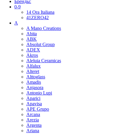
Бренды:
0-9
14 Ora Italiana
41ZERO42
A
A Mano Creations
Abita
ABK
Absolut Group
ADEX
Akros
Aleluia Ceramicas
Alfalux
Alteret
Alttoglass
Amadis
Anjasora
Antonio Lupi
Aparici
Apavisa
APE Grupo
Arcana
Arezia
Argenta
Ariana