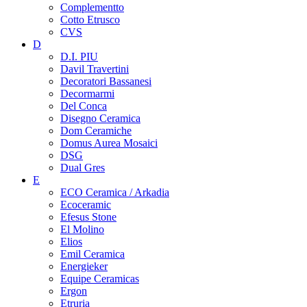
Complementto
Cotto Etrusco
CVS
D
D.I. PIU
Davil Travertini
Decoratori Bassanesi
Decormarmi
Del Conca
Disegno Ceramica
Dom Ceramiche
Domus Aurea Mosaici
DSG
Dual Gres
E
ECO Ceramica / Arkadia
Ecoceramic
Efesus Stone
El Molino
Elios
Emil Ceramica
Energieker
Equipe Ceramicas
Ergon
Etruria