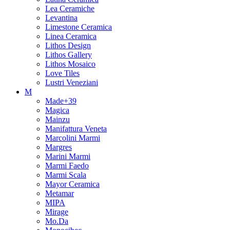
Lea Ceramiche
Levantina
Limestone Ceramica
Linea Ceramica
Lithos Design
Lithos Gallery
Lithos Mosaico
Love Tiles
Lustri Veneziani
M
Made+39
Magica
Mainzu
Manifattura Veneta
Marcolini Marmi
Margres
Marini Marmi
Marmi Faedo
Marmi Scala
Mayor Ceramica
Metamar
MIPA
Mirage
Mo.Da