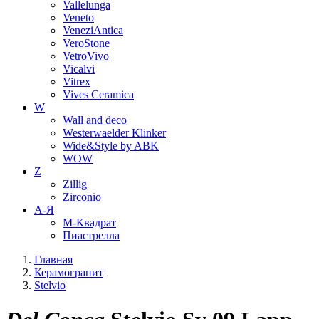
Vallelunga
Veneto
VeneziAntica
VeroStone
VetroVivo
Vicalvi
Vitrex
Vives Ceramica
W
Wall and deco
Westerwaelder Klinker
Wide&Style by ABK
WOW
Z
Zillig
Zirconio
А-Я
М-Квадрат
Пиастрелла
Главная
Керамогранит
Stelvio