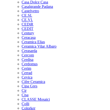
Casa Dolce Casa
Casalgrande Padana
Castelvetro
CE.SI.
CE.VI.
CEDiR
CEDIT
Century
Ceracasa
Ceramica Elias
Ceramica Vilar Albaro
Cerasarda
Cercom
Cerdisa
Cerdomus
Cerim
Cerrad
Cevica
Cifre Ceramica
Cipa Gres
Cir
Cisa
CLASSE Mosaici
Colli
Colorker