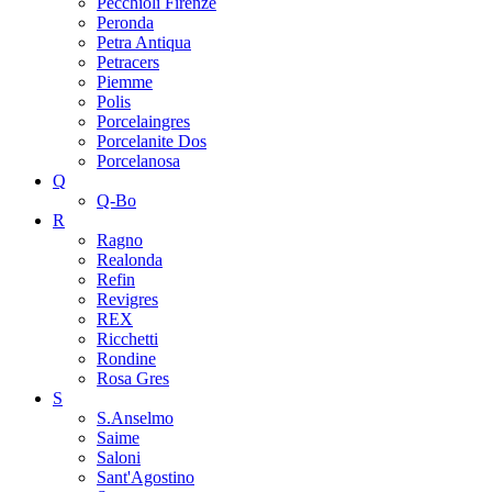
Pecchioli Firenze
Peronda
Petra Antiqua
Petracers
Piemme
Polis
Porcelaingres
Porcelanite Dos
Porcelanosa
Q
Q-Bo
R
Ragno
Realonda
Refin
Revigres
REX
Ricchetti
Rondine
Rosa Gres
S
S.Anselmo
Saime
Saloni
Sant'Agostino