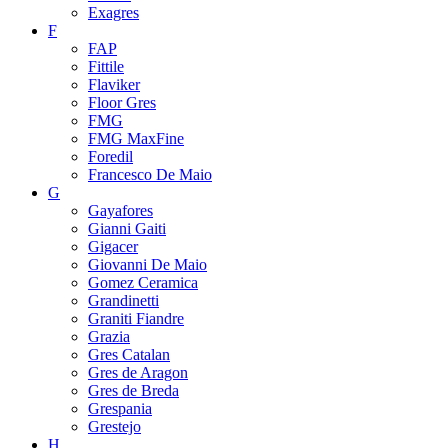
Exagres
F
FAP
Fittile
Flaviker
Floor Gres
FMG
FMG MaxFine
Foredil
Francesco De Maio
G
Gayafores
Gianni Gaiti
Gigacer
Giovanni De Maio
Gomez Ceramica
Grandinetti
Graniti Fiandre
Grazia
Gres Catalan
Gres de Aragon
Gres de Breda
Grespania
Grestejo
H