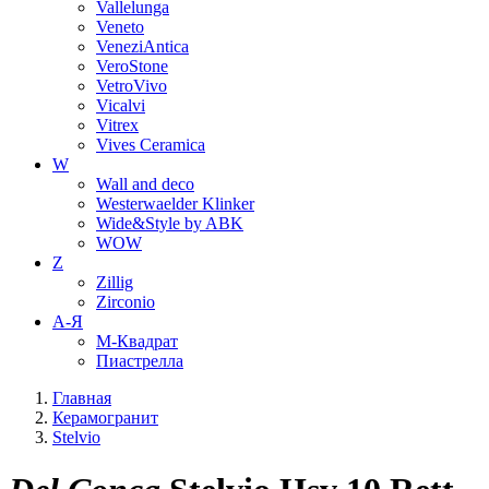
Vallelunga
Veneto
VeneziAntica
VeroStone
VetroVivo
Vicalvi
Vitrex
Vives Ceramica
W
Wall and deco
Westerwaelder Klinker
Wide&Style by ABK
WOW
Z
Zillig
Zirconio
А-Я
М-Квадрат
Пиастрелла
Главная
Керамогранит
Stelvio