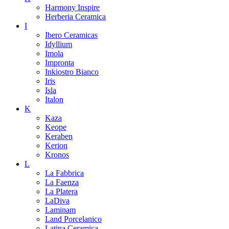
Harmony Inspire
Herberia Ceramica
I
Ibero Ceramicas
Idyllium
Imola
Impronta
Inkiostro Bianco
Iris
Isla
Italon
K
Kaza
Keope
Keraben
Kerion
Kronos
L
La Fabbrica
La Faenza
La Platera
LaDiva
Laminam
Land Porcelanico
Latina Ceramica