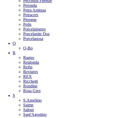
Pecchioli Firenze
Peronda
Petra Antiqua
Petracers
Piemme
Polis
Porcelaingres
Porcelanite Dos
Porcelanosa
Q
Q-Bo
R
Ragno
Realonda
Refin
Revigres
REX
Ricchetti
Rondine
Rosa Gres
S
S.Anselmo
Saime
Saloni
Sant'Agostino