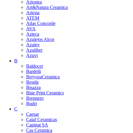
Ariostea
Art&Natura Ceramica
Artesia
ATEM
Atlas Concorde
AVA
Azteca
Azulejos Alcor
Azulev
Azuliber
Azuvi
B
Baldocer
Bardelli
BeryozaCeramica
Bestile
Bisazza
Blue Print Ceramics
Brennero
Budri
C
Caesar
Calaf Ceramicas
Capinat SA
Cas Ceramica