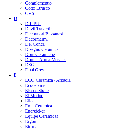
Complementto
Cotto Etrusco
CVS
D
D.I. PIU
Davil Travertini
Decoratori Bassanesi
Decormarmi
Del Conca
Disegno Ceramica
Dom Ceramiche
Domus Aurea Mosaici
DSG
Dual Gres
E
ECO Ceramica / Arkadia
Ecoceramic
Efesus Stone
El Molino
Elios
Emil Ceramica
Energieker
Equipe Ceramicas
Ergon
Etruria