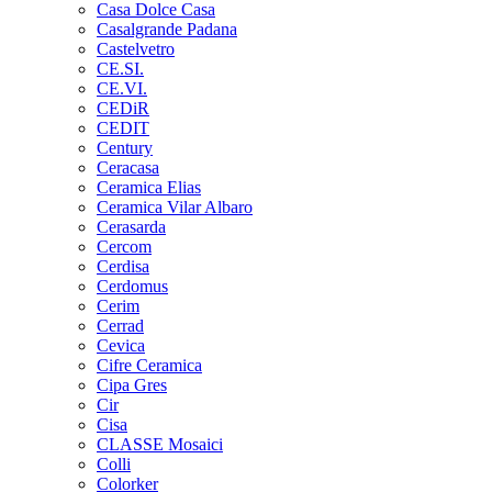
Casa Dolce Casa
Casalgrande Padana
Castelvetro
CE.SI.
CE.VI.
CEDiR
CEDIT
Century
Ceracasa
Ceramica Elias
Ceramica Vilar Albaro
Cerasarda
Cercom
Cerdisa
Cerdomus
Cerim
Cerrad
Cevica
Cifre Ceramica
Cipa Gres
Cir
Cisa
CLASSE Mosaici
Colli
Colorker