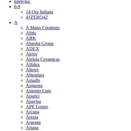
Бренды:
0-9
14 Ora Italiana
41ZERO42
A
A Mano Creations
Abita
ABK
Absolut Group
ADEX
Akros
Aleluia Ceramicas
Alfalux
Alteret
Alttoglass
Amadis
Anjasora
Antonio Lupi
Aparici
Apavisa
APE Grupo
Arcana
Arezia
Argenta
Ariana