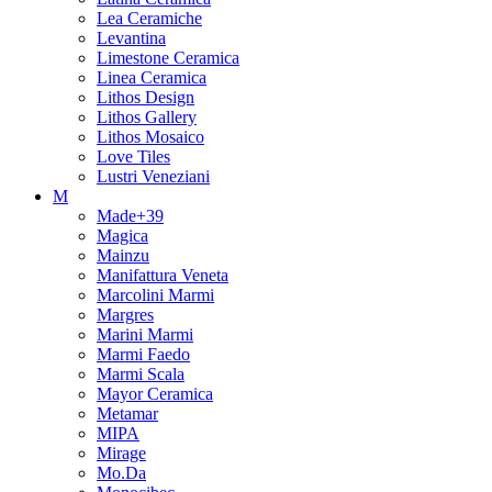
Lea Ceramiche
Levantina
Limestone Ceramica
Linea Ceramica
Lithos Design
Lithos Gallery
Lithos Mosaico
Love Tiles
Lustri Veneziani
M
Made+39
Magica
Mainzu
Manifattura Veneta
Marcolini Marmi
Margres
Marini Marmi
Marmi Faedo
Marmi Scala
Mayor Ceramica
Metamar
MIPA
Mirage
Mo.Da