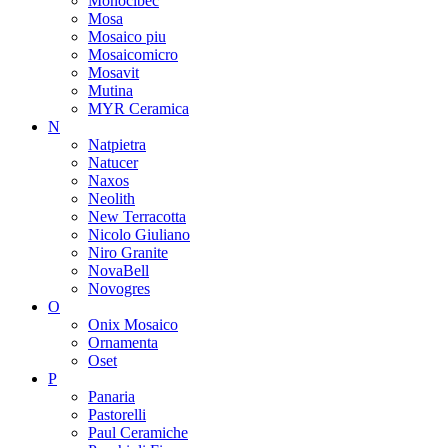
Monocibec
Mosa
Mosaico piu
Mosaicomicro
Mosavit
Mutina
MYR Ceramica
N
Natpietra
Natucer
Naxos
Neolith
New Terracotta
Nicolo Giuliano
Niro Granite
NovaBell
Novogres
O
Onix Mosaico
Ornamenta
Oset
P
Panaria
Pastorelli
Paul Ceramiche