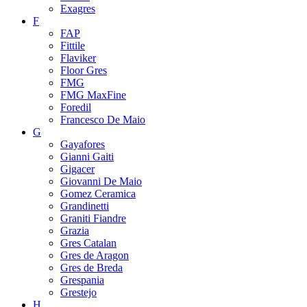
Exagres
F
FAP
Fittile
Flaviker
Floor Gres
FMG
FMG MaxFine
Foredil
Francesco De Maio
G
Gayafores
Gianni Gaiti
Gigacer
Giovanni De Maio
Gomez Ceramica
Grandinetti
Graniti Fiandre
Grazia
Gres Catalan
Gres de Aragon
Gres de Breda
Grespania
Grestejo
H