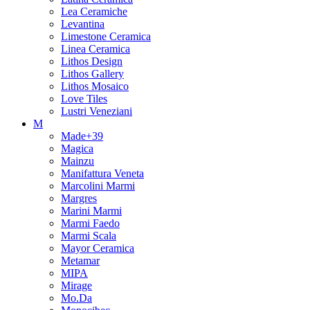
Lea Ceramiche
Levantina
Limestone Ceramica
Linea Ceramica
Lithos Design
Lithos Gallery
Lithos Mosaico
Love Tiles
Lustri Veneziani
M
Made+39
Magica
Mainzu
Manifattura Veneta
Marcolini Marmi
Margres
Marini Marmi
Marmi Faedo
Marmi Scala
Mayor Ceramica
Metamar
MIPA
Mirage
Mo.Da