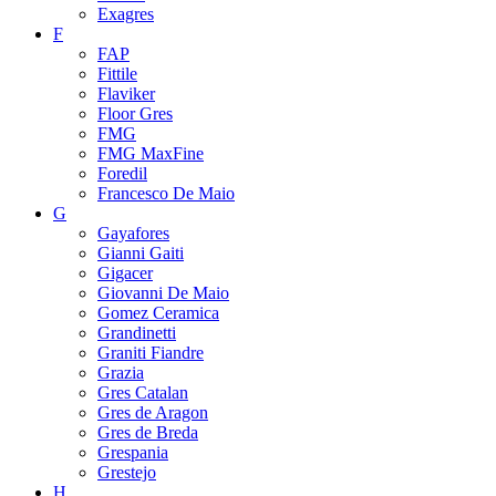
Exagres
F
FAP
Fittile
Flaviker
Floor Gres
FMG
FMG MaxFine
Foredil
Francesco De Maio
G
Gayafores
Gianni Gaiti
Gigacer
Giovanni De Maio
Gomez Ceramica
Grandinetti
Graniti Fiandre
Grazia
Gres Catalan
Gres de Aragon
Gres de Breda
Grespania
Grestejo
H