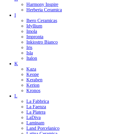
Harmony Inspire
Herberia Ceramica
I
Ibero Ceramicas
Idyllium
Imola
Impronta
Inkiostro Bianco
Iris
Isla
Italon
K
Kaza
Keope
Keraben
Kerion
Kronos
L
La Fabbrica
La Faenza
La Platera
LaDiva
Laminam
Land Porcelanico
Latina Ceramica