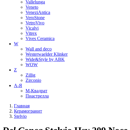
Vallelunga
Veneto
VeneziAntica
VeroStone
VetroVivo
Vicalvi
Vitrex
Vives Ceramica
W
Wall and deco
Westerwaelder Klinker
Wide&Style by ABK
WOW
Z
Zillig
Zirconio
А-Я
М-Квадрат
Пиастрелла
Главная
Керамогранит
Stelvio