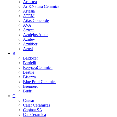
Ariostea
Art&Natura Ceramica
Artesia
ATEM
Atlas Concorde
AVA
Azteca
Azulejos Alcor
Azulev
Azuliber
Azuvi
B
Baldocer
Bardelli
BeryozaCeramica
Bestile
Bisazza
Blue Print Ceramics
Brennero
Budri
C
Caesar
Calaf Ceramicas
Capinat SA
Cas Ceramica