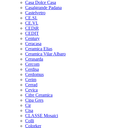
Casa Dolce Casa
Casalgrande Padana
Castelvetro
CE.SI.
CE.VI.
CEDiR
CEDIT
Century
Ceracasa
Ceramica Elias
Ceramica Vilar Albaro
Cerasarda
Cercom
Cerdisa
Cerdomus
Cerim
Cerrad
Cevica
Cifre Ceramica
Cipa Gres
Cir
Cisa
CLASSE Mosaici
Colli
Colorker