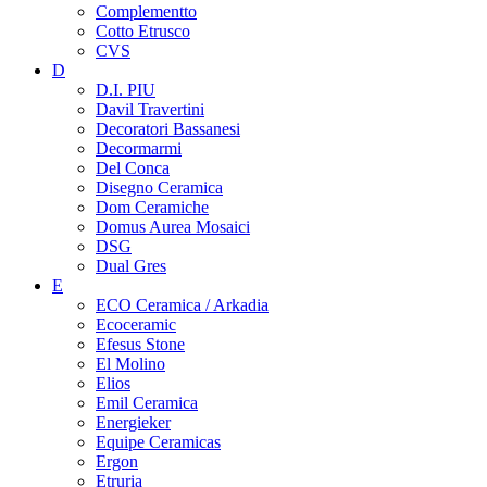
Complementto
Cotto Etrusco
CVS
D
D.I. PIU
Davil Travertini
Decoratori Bassanesi
Decormarmi
Del Conca
Disegno Ceramica
Dom Ceramiche
Domus Aurea Mosaici
DSG
Dual Gres
E
ECO Ceramica / Arkadia
Ecoceramic
Efesus Stone
El Molino
Elios
Emil Ceramica
Energieker
Equipe Ceramicas
Ergon
Etruria