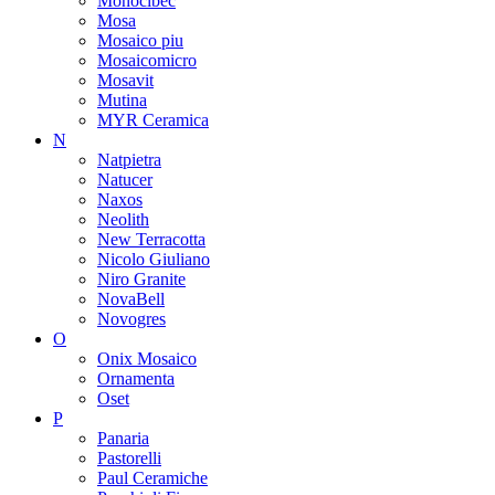
Monocibec
Mosa
Mosaico piu
Mosaicomicro
Mosavit
Mutina
MYR Ceramica
N
Natpietra
Natucer
Naxos
Neolith
New Terracotta
Nicolo Giuliano
Niro Granite
NovaBell
Novogres
O
Onix Mosaico
Ornamenta
Oset
P
Panaria
Pastorelli
Paul Ceramiche