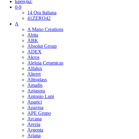
Бренды:
0-9
14 Ora Italiana
41ZERO42
A
A Mano Creations
Abita
ABK
Absolut Group
ADEX
Akros
Aleluia Ceramicas
Alfalux
Alteret
Alttoglass
Amadis
Anjasora
Antonio Lupi
Aparici
Apavisa
APE Grupo
Arcana
Arezia
Argenta
Ariana