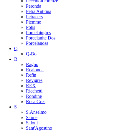
Pecchioli Firenze
Peronda
Petra Antiqua
Petracers
Piemme
Polis
Porcelaingres
Porcelanite Dos
Porcelanosa
Q
Q-Bo
R
Ragno
Realonda
Refin
Revigres
REX
Ricchetti
Rondine
Rosa Gres
S
S.Anselmo
Saime
Saloni
Sant'Agostino