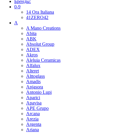
Бренды:
0-9
14 Ora Italiana
41ZERO42
A
A Mano Creations
Abita
ABK
Absolut Group
ADEX
Akros
Aleluia Ceramicas
Alfalux
Alteret
Alttoglass
Amadis
Anjasora
Antonio Lupi
Aparici
Apavisa
APE Grupo
Arcana
Arezia
Argenta
Ariana