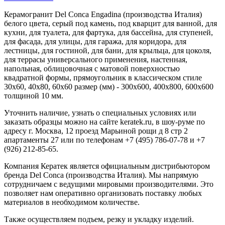
Керамогранит Del Conca Engadina (производства Италия)
белого цвета, серый под камень, под кварцит для ванной, для
кухни, для туалета, для фартука, для бассейна, для ступеней,
для фасада, для улицы, для гаража, для коридора, для
лестницы, для гостиной, для бани, для крыльца, для цоколя,
для террасы универсального применения, настенная,
напольная, облицовочная с матовой поверхностью
квадратной формы, прямоугольник в классическом стиле
30x60, 40х80, 60x60 размер (мм) - 300x600, 400x800, 600x600
толщиной 10 мм.
Уточнить наличие, узнать о специальных условиях или
заказать образцы можно на сайте keratek.ru, в шоу-руме по
адресу г. Москва, 12 проезд Марьиной рощи д 8 стр 2
апартаменты 27 или по телефонам +7 (495) 786-07-78 и +7
(926) 212-85-65.
Компания Кератек является официальным дистрибьютором
бренда Del Conca (производства Италия). Мы напрямую
сотрудничаем с ведущими мировыми производителями. Это
позволяет нам оперативно организовать поставку любых
материалов в необходимом количестве.
Также осуществляем подъем, резку и укладку изделий.