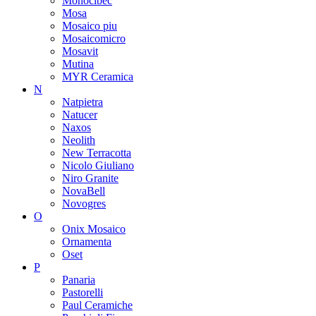
Monocibec
Mosa
Mosaico piu
Mosaicomicro
Mosavit
Mutina
MYR Ceramica
N
Natpietra
Natucer
Naxos
Neolith
New Terracotta
Nicolo Giuliano
Niro Granite
NovaBell
Novogres
O
Onix Mosaico
Ornamenta
Oset
P
Panaria
Pastorelli
Paul Ceramiche