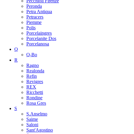
Pecchioli Firenze
Peronda
Petra Antiqua
Petracers
Piemme
Polis
Porcelaingres
Porcelanite Dos
Porcelanosa
Q
Q-Bo
R
Ragno
Realonda
Refin
Revigres
REX
Ricchetti
Rondine
Rosa Gres
S
S.Anselmo
Saime
Saloni
Sant'Agostino