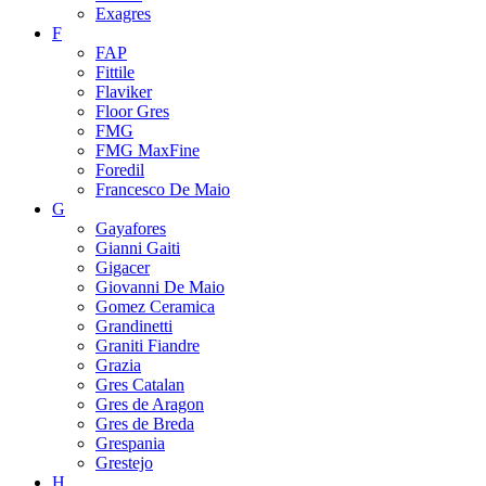
Exagres
F
FAP
Fittile
Flaviker
Floor Gres
FMG
FMG MaxFine
Foredil
Francesco De Maio
G
Gayafores
Gianni Gaiti
Gigacer
Giovanni De Maio
Gomez Ceramica
Grandinetti
Graniti Fiandre
Grazia
Gres Catalan
Gres de Aragon
Gres de Breda
Grespania
Grestejo
H