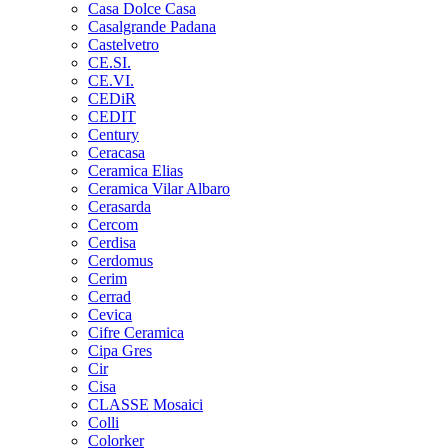
Casa Dolce Casa
Casalgrande Padana
Castelvetro
CE.SI.
CE.VI.
CEDiR
CEDIT
Century
Ceracasa
Ceramica Elias
Ceramica Vilar Albaro
Cerasarda
Cercom
Cerdisa
Cerdomus
Cerim
Cerrad
Cevica
Cifre Ceramica
Cipa Gres
Cir
Cisa
CLASSE Mosaici
Colli
Colorker