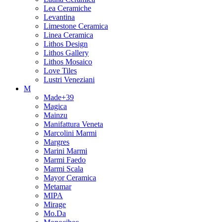
Lea Ceramiche
Levantina
Limestone Ceramica
Linea Ceramica
Lithos Design
Lithos Gallery
Lithos Mosaico
Love Tiles
Lustri Veneziani
M
Made+39
Magica
Mainzu
Manifattura Veneta
Marcolini Marmi
Margres
Marini Marmi
Marmi Faedo
Marmi Scala
Mayor Ceramica
Metamar
MIPA
Mirage
Mo.Da