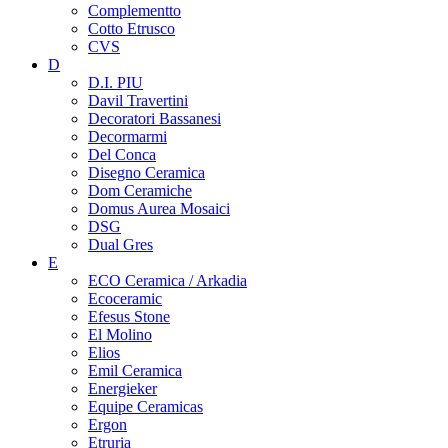
Complementto
Cotto Etrusco
CVS
D
D.I. PIU
Davil Travertini
Decoratori Bassanesi
Decormarmi
Del Conca
Disegno Ceramica
Dom Ceramiche
Domus Aurea Mosaici
DSG
Dual Gres
E
ECO Ceramica / Arkadia
Ecoceramic
Efesus Stone
El Molino
Elios
Emil Ceramica
Energieker
Equipe Ceramicas
Ergon
Etruria