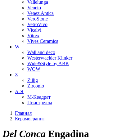
Vallelunga
Veneto
VeneziAntica
VeroStone
VetroVivo
Vicalvi
Vitrex
Vives Ceramica
W
Wall and deco
Westerwaelder Klinker
Wide&Style by ABK
WOW
Z
Zillig
Zirconio
А-Я
М-Квадрат
Пиастрелла
Главная
Керамогранит
Del Conca
Engadina