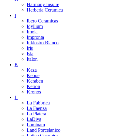
Harmony Inspire
Herberia Ceramica
I
Ibero Ceramicas
Idyllium
Imola
Impronta
Inkiostro Bianco
Iris
Isla
Italon
K
Kaza
Keope
Keraben
Kerion
Kronos
L
La Fabbrica
La Faenza
La Platera
LaDiva
Laminam
Land Porcelanico
Latina Ceramica