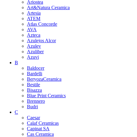
Ariostea
Art&Natura Ceramica
Artesia
ATEM
Atlas Concorde
AVA
Azteca
Azulejos Alcor
Azulev
Azuliber
Azuvi
B
Baldocer
Bardelli
BeryozaCeramica
Bestile
Bisazza
Blue Print Ceramics
Brennero
Budri
C
Caesar
Calaf Ceramicas
Capinat SA
Cas Ceramica