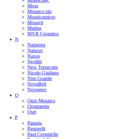
Monocibec
Mosa
Mosaico piu
Mosaicomicro
Mosavit
Mutina
MYR Ceramica
N
Natpietra
Natucer
Naxos
Neolith
New Terracotta
Nicolo Giuliano
Niro Granite
NovaBell
Novogres
O
Onix Mosaico
Ornamenta
Oset
P
Panaria
Pastorelli
Paul Ceramiche