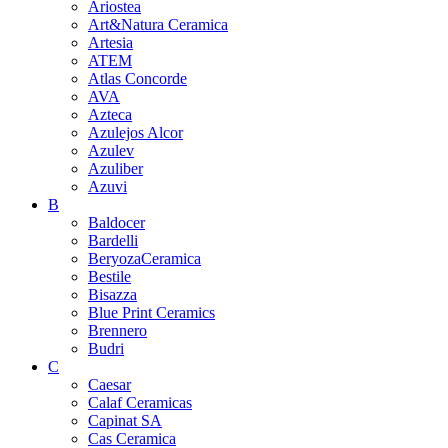
Ariostea
Art&Natura Ceramica
Artesia
ATEM
Atlas Concorde
AVA
Azteca
Azulejos Alcor
Azulev
Azuliber
Azuvi
B
Baldocer
Bardelli
BeryozaCeramica
Bestile
Bisazza
Blue Print Ceramics
Brennero
Budri
C
Caesar
Calaf Ceramicas
Capinat SA
Cas Ceramica