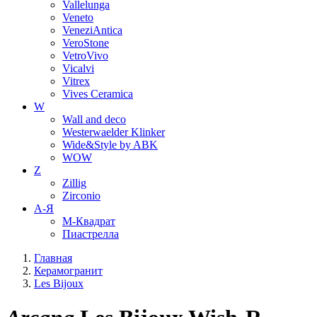
Vallelunga
Veneto
VeneziAntica
VeroStone
VetroVivo
Vicalvi
Vitrex
Vives Ceramica
W
Wall and deco
Westerwaelder Klinker
Wide&Style by ABK
WOW
Z
Zillig
Zirconio
А-Я
М-Квадрат
Пиастрелла
Главная
Керамогранит
Les Bijoux