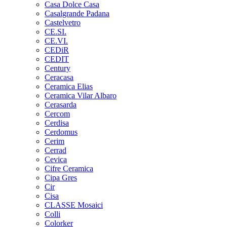
Casa Dolce Casa
Casalgrande Padana
Castelvetro
CE.SI.
CE.VI.
CEDiR
CEDIT
Century
Ceracasa
Ceramica Elias
Ceramica Vilar Albaro
Cerasarda
Cercom
Cerdisa
Cerdomus
Cerim
Cerrad
Cevica
Cifre Ceramica
Cipa Gres
Cir
Cisa
CLASSE Mosaici
Colli
Colorker