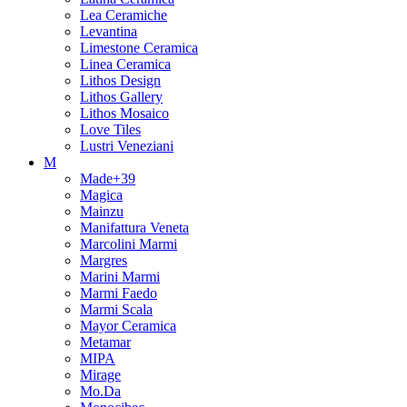
Lea Ceramiche
Levantina
Limestone Ceramica
Linea Ceramica
Lithos Design
Lithos Gallery
Lithos Mosaico
Love Tiles
Lustri Veneziani
M
Made+39
Magica
Mainzu
Manifattura Veneta
Marcolini Marmi
Margres
Marini Marmi
Marmi Faedo
Marmi Scala
Mayor Ceramica
Metamar
MIPA
Mirage
Mo.Da