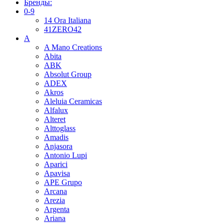
Бренды:
0-9
14 Ora Italiana
41ZERO42
A
A Mano Creations
Abita
ABK
Absolut Group
ADEX
Akros
Aleluia Ceramicas
Alfalux
Alteret
Alttoglass
Amadis
Anjasora
Antonio Lupi
Aparici
Apavisa
APE Grupo
Arcana
Arezia
Argenta
Ariana