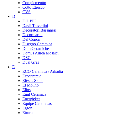
Complementto
Cotto Etrusco
CVS
D
D.I. PIU
Davil Travertini
Decoratori Bassanesi
Decormarmi
Del Conca
Disegno Ceramica
Dom Ceramiche
Domus Aurea Mosaici
DSG
Dual Gres
E
ECO Ceramica / Arkadia
Ecoceramic
Efesus Stone
El Molino
Elios
Emil Ceramica
Energieker
Equipe Ceramicas
Ergon
Etruria