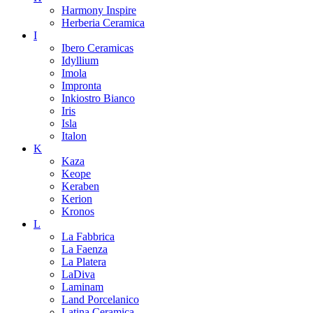
Harmony Inspire
Herberia Ceramica
I
Ibero Ceramicas
Idyllium
Imola
Impronta
Inkiostro Bianco
Iris
Isla
Italon
K
Kaza
Keope
Keraben
Kerion
Kronos
L
La Fabbrica
La Faenza
La Platera
LaDiva
Laminam
Land Porcelanico
Latina Ceramica