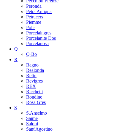
Pecchioli Firenze
Peronda
Petra Antiqua
Petracers
Piemme
Polis
Porcelaingres
Porcelanite Dos
Porcelanosa
Q
Q-Bo
R
Ragno
Realonda
Refin
Revigres
REX
Ricchetti
Rondine
Rosa Gres
S
S.Anselmo
Saime
Saloni
Sant'Agostino