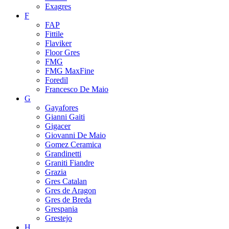
Exagres
F
FAP
Fittile
Flaviker
Floor Gres
FMG
FMG MaxFine
Foredil
Francesco De Maio
G
Gayafores
Gianni Gaiti
Gigacer
Giovanni De Maio
Gomez Ceramica
Grandinetti
Graniti Fiandre
Grazia
Gres Catalan
Gres de Aragon
Gres de Breda
Grespania
Grestejo
H