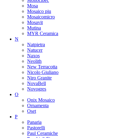
Monocibec
Mosa
Mosaico piu
Mosaicomicro
Mosavit
Mutina
MYR Ceramica
N
Natpietra
Natucer
Naxos
Neolith
New Terracotta
Nicolo Giuliano
Niro Granite
NovaBell
Novogres
O
Onix Mosaico
Ornamenta
Oset
P
Panaria
Pastorelli
Paul Ceramiche