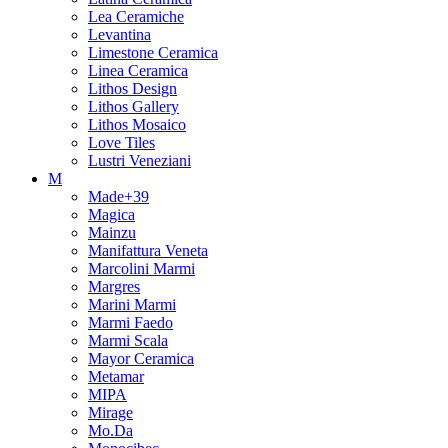
Lea Ceramiche
Levantina
Limestone Ceramica
Linea Ceramica
Lithos Design
Lithos Gallery
Lithos Mosaico
Love Tiles
Lustri Veneziani
M
Made+39
Magica
Mainzu
Manifattura Veneta
Marcolini Marmi
Margres
Marini Marmi
Marmi Faedo
Marmi Scala
Mayor Ceramica
Metamar
MIPA
Mirage
Mo.Da