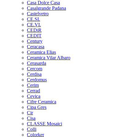
Casa Dolce Casa
Casalgrande Padana
Castelvetro
CE.SI.
CE.VI.
CEDiR
CEDIT
Century
Ceracasa
Ceramica Elias
Ceramica Vilar Albaro
Cerasarda
Cercom
Cerdisa
Cerdomus
Cerim
Cerrad
Cevica
Cifre Ceramica
Cipa Gres
Cir
Cisa
CLASSE Mosaici
Colli
Colorker