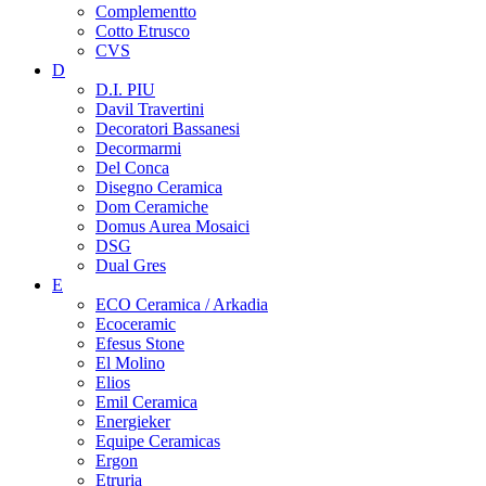
Complementto
Cotto Etrusco
CVS
D
D.I. PIU
Davil Travertini
Decoratori Bassanesi
Decormarmi
Del Conca
Disegno Ceramica
Dom Ceramiche
Domus Aurea Mosaici
DSG
Dual Gres
E
ECO Ceramica / Arkadia
Ecoceramic
Efesus Stone
El Molino
Elios
Emil Ceramica
Energieker
Equipe Ceramicas
Ergon
Etruria