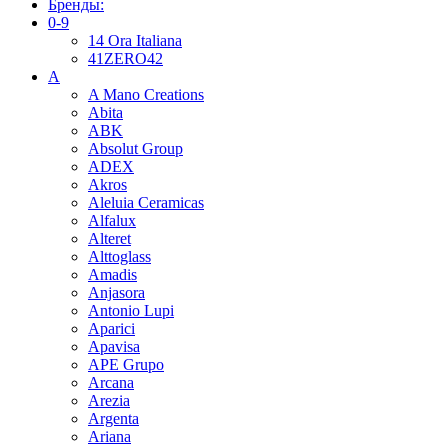
Бренды:
0-9
14 Ora Italiana
41ZERO42
A
A Mano Creations
Abita
ABK
Absolut Group
ADEX
Akros
Aleluia Ceramicas
Alfalux
Alteret
Alttoglass
Amadis
Anjasora
Antonio Lupi
Aparici
Apavisa
APE Grupo
Arcana
Arezia
Argenta
Ariana