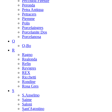
Pecchioli Firenze
Peronda
Petra Antiqua
Petracers
Piemme
Polis
Porcelaingres
Porcelanite Dos
Porcelanosa
Q
Q-Bo
R
Ragno
Realonda
Refin
Revigres
REX
Ricchetti
Rondine
Rosa Gres
S
S.Anselmo
Saime
Saloni
Sant'Agostino