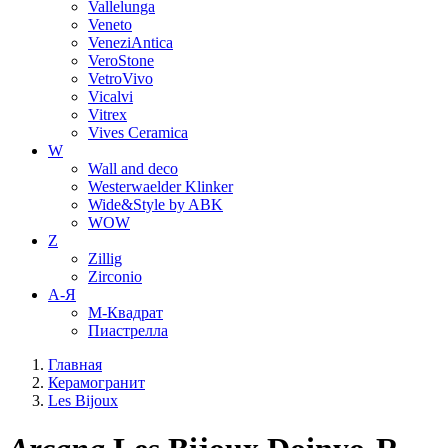
Vallelunga
Veneto
VeneziAntica
VeroStone
VetroVivo
Vicalvi
Vitrex
Vives Ceramica
W
Wall and deco
Westerwaelder Klinker
Wide&Style by ABK
WOW
Z
Zillig
Zirconio
А-Я
М-Квадрат
Пиастрелла
Главная
Керамогранит
Les Bijoux