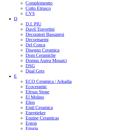
Complementto
Cotto Etrusco
CVS
D
D.I. PIU
Davil Travertini
Decoratori Bassanesi
Decormarmi
Del Conca
Disegno Ceramica
Dom Ceramiche
Domus Aurea Mosaici
DSG
Dual Gres
E
ECO Ceramica / Arkadia
Ecoceramic
Efesus Stone
El Molino
Elios
Emil Ceramica
Energieker
Equipe Ceramicas
Ergon
Etruria