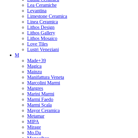
Lea Ceramiche
Levantina
Limestone Ceramica
Linea Ceramica
Lithos Design
Lithos Gallery
Lithos Mosaico
Love Tiles
Lustri Veneziani
M
Made+39
Magica
Mainzu
Manifattura Veneta
Marcolini Marmi
Margres
Marini Marmi
Marmi Faedo
Marmi Scala
Mayor Ceramica
Metamar
MIPA
Mirage
Mo.Da