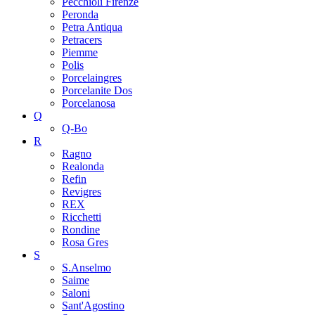
Pecchioli Firenze
Peronda
Petra Antiqua
Petracers
Piemme
Polis
Porcelaingres
Porcelanite Dos
Porcelanosa
Q
Q-Bo
R
Ragno
Realonda
Refin
Revigres
REX
Ricchetti
Rondine
Rosa Gres
S
S.Anselmo
Saime
Saloni
Sant'Agostino