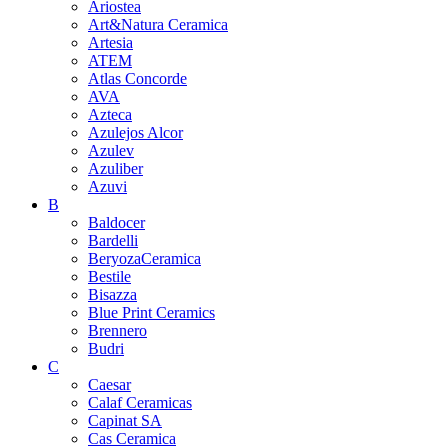
Ariostea
Art&Natura Ceramica
Artesia
ATEM
Atlas Concorde
AVA
Azteca
Azulejos Alcor
Azulev
Azuliber
Azuvi
B
Baldocer
Bardelli
BeryozaCeramica
Bestile
Bisazza
Blue Print Ceramics
Brennero
Budri
C
Caesar
Calaf Ceramicas
Capinat SA
Cas Ceramica