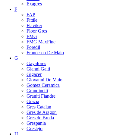
Exagres
F
FAP
Fittile
Flaviker
Floor Gres
FMG
FMG MaxFine
Foredil
Francesco De Maio
G
Gayafores
Gianni Gaiti
Gigacer
Giovanni De Maio
Gomez Ceramica
Grandinetti
Graniti Fiandre
Grazia
Gres Catalan
Gres de Aragon
Gres de Breda
Grespania
Grestejo
H