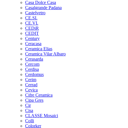
Casa Dolce Casa
Casalgrande Padana
Castelvetro
CE.SI.
CE.VI.
CEDiR
CEDIT
Century
Ceracasa
Ceramica Elias
Ceramica Vilar Albaro
Cerasarda
Cercom
Cerdisa
Cerdomus
Cerim
Cerrad
Cevica
Cifre Ceramica
Cipa Gres
Cir
Cisa
CLASSE Mosaici
Colli
Colorker