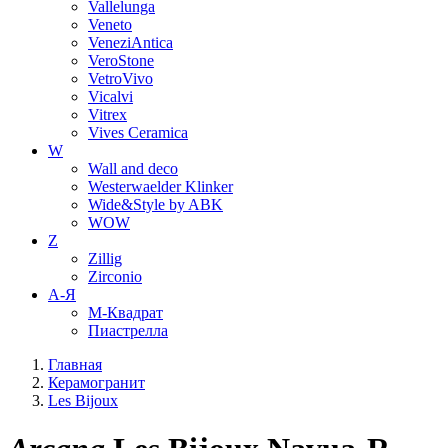
Vallelunga
Veneto
VeneziAntica
VeroStone
VetroVivo
Vicalvi
Vitrex
Vives Ceramica
W
Wall and deco
Westerwaelder Klinker
Wide&Style by ABK
WOW
Z
Zillig
Zirconio
А-Я
М-Квадрат
Пиастрелла
Главная
Керамогранит
Les Bijoux