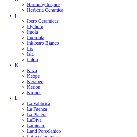
Harmony Inspire
Herberia Ceramica
I
Ibero Ceramicas
Idyllium
Imola
Impronta
Inkiostro Bianco
Iris
Isla
Italon
K
Kaza
Keope
Keraben
Kerion
Kronos
L
La Fabbrica
La Faenza
La Platera
LaDiva
Laminam
Land Porcelanico
Latina Ceramica