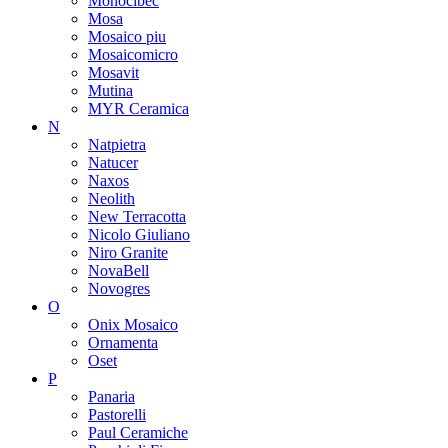
Monocibec
Mosa
Mosaico piu
Mosaicomicro
Mosavit
Mutina
MYR Ceramica
N
Natpietra
Natucer
Naxos
Neolith
New Terracotta
Nicolo Giuliano
Niro Granite
NovaBell
Novogres
O
Onix Mosaico
Ornamenta
Oset
P
Panaria
Pastorelli
Paul Ceramiche