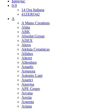
Бренды:
0-9
14 Ora Italiana
41ZERO42
A
A Mano Creations
Abita
ABK
Absolut Group
ADEX
Akros
Aleluia Ceramicas
Alfalux
Alteret
Alttoglass
Amadis
Anjasora
Antonio Lupi
Aparici
Apavisa
APE Grupo
Arcana
Arezia
Argenta
Ariana