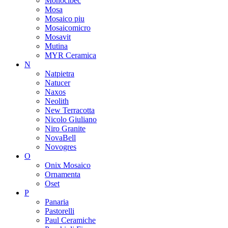
Monocibec
Mosa
Mosaico piu
Mosaicomicro
Mosavit
Mutina
MYR Ceramica
N
Natpietra
Natucer
Naxos
Neolith
New Terracotta
Nicolo Giuliano
Niro Granite
NovaBell
Novogres
O
Onix Mosaico
Ornamenta
Oset
P
Panaria
Pastorelli
Paul Ceramiche