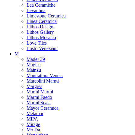
Lea Ceramiche
Levantina
Limestone Ceramica
Linea Ceramica
Lithos Design
Lithos Gallery
Lithos Mosaico
Love Tiles
Lustri Veneziani
M
Made+39
Magica
Mainzu
Manifattura Veneta
Marcolini Marmi
Margres
Marini Marmi
Marmi Faedo
Marmi Scala
Mayor Ceramica
Metamar
MIPA
Mirage
Mo.Da