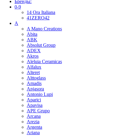
Бренды:
0-9
14 Ora Italiana
41ZERO42
A
A Mano Creations
Abita
ABK
Absolut Group
ADEX
Akros
Aleluia Ceramicas
Alfalux
Alteret
Alttoglass
Amadis
Anjasora
Antonio Lupi
Aparici
Apavisa
APE Grupo
Arcana
Arezia
Argenta
Ariana