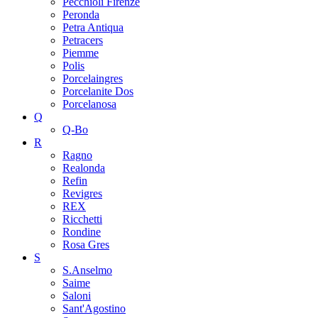
Pecchioli Firenze
Peronda
Petra Antiqua
Petracers
Piemme
Polis
Porcelaingres
Porcelanite Dos
Porcelanosa
Q
Q-Bo
R
Ragno
Realonda
Refin
Revigres
REX
Ricchetti
Rondine
Rosa Gres
S
S.Anselmo
Saime
Saloni
Sant'Agostino