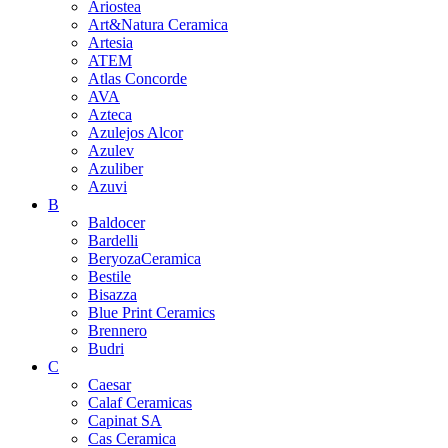
Ariostea
Art&Natura Ceramica
Artesia
ATEM
Atlas Concorde
AVA
Azteca
Azulejos Alcor
Azulev
Azuliber
Azuvi
B
Baldocer
Bardelli
BeryozaCeramica
Bestile
Bisazza
Blue Print Ceramics
Brennero
Budri
C
Caesar
Calaf Ceramicas
Capinat SA
Cas Ceramica