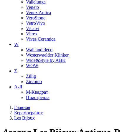
Vallelunga
Veneto
VeneziAntica
VeroStone
VetroVivo
Vicalvi
Vitrex
Vives Ceramica
W
Wall and deco
Westerwaelder Klinker
Wide&Style by ABK
WOW
Z
Zillig
Zirconio
А-Я
М-Квадрат
Пиастрелла
Главная
Керамогранит
Les Bijoux