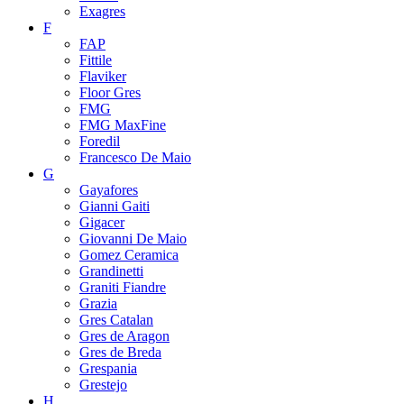
Exagres
F
FAP
Fittile
Flaviker
Floor Gres
FMG
FMG MaxFine
Foredil
Francesco De Maio
G
Gayafores
Gianni Gaiti
Gigacer
Giovanni De Maio
Gomez Ceramica
Grandinetti
Graniti Fiandre
Grazia
Gres Catalan
Gres de Aragon
Gres de Breda
Grespania
Grestejo
H