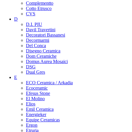
Complementto
Cotto Etrusco
CVS
D
D.I. PIU
Davil Travertini
Decoratori Bassanesi
Decormarmi
Del Conca
Disegno Ceramica
Dom Ceramiche
Domus Aurea Mosaici
DSG
Dual Gres
E
ECO Ceramica / Arkadia
Ecoceramic
Efesus Stone
El Molino
Elios
Emil Ceramica
Energieker
Equipe Ceramicas
Ergon
Etruria