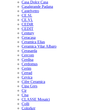
Casa Dolce Casa
Casalgrande Padana
Castelvetro
CE.SI.
CE.VI.
CEDiR
CEDIT
Century
Ceracasa
Ceramica Elias
Ceramica Vilar Albaro
Cerasarda
Cercom
Cerdisa
Cerdomus
Cerim
Cerrad
Cevica
Cifre Ceramica
Cipa Gres
Cir
Cisa
CLASSE Mosaici
Colli
Colorker