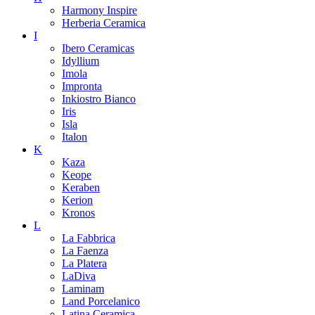
Harmony Inspire
Herberia Ceramica
I
Ibero Ceramicas
Idyllium
Imola
Impronta
Inkiostro Bianco
Iris
Isla
Italon
K
Kaza
Keope
Keraben
Kerion
Kronos
L
La Fabbrica
La Faenza
La Platera
LaDiva
Laminam
Land Porcelanico
Latina Ceramica