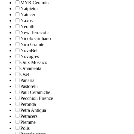
MYR Ceramica
Natpietra
Natucer
Naxos
Neolith
New Terracotta
Nicolo Giuliano
Niro Granite
NovaBell
Novogres
Onix Mosaico
Ornamenta
Oset
Panaria
Pastorelli
Paul Ceramiche
Pecchioli Firenze
Peronda
Petra Antiqua
Petracers
Piemme
Polis