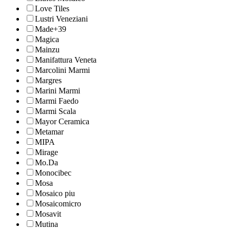
Love Tiles
Lustri Veneziani
Made+39
Magica
Mainzu
Manifattura Veneta
Marcolini Marmi
Margres
Marini Marmi
Marmi Faedo
Marmi Scala
Mayor Ceramica
Metamar
MIPA
Mirage
Mo.Da
Monocibec
Mosa
Mosaico piu
Mosaicomicro
Mosavit
Mutina