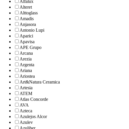
Alfalux
Alteret
Alttoglass
Amadis
Anjasora
Antonio Lupi
Aparici
Apavisa
APE Grupo
Arcana
Arezia
Argenta
Ariana
Ariostea
Art&Natura Ceramica
Artesia
ATEM
Atlas Concorde
AVA
Azteca
Azulejos Alcor
Azulev
Azuliber