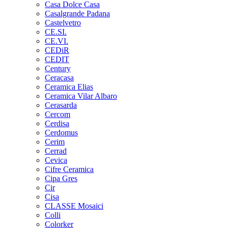
Casa Dolce Casa
Casalgrande Padana
Castelvetro
CE.SI.
CE.VI.
CEDiR
CEDIT
Century
Ceracasa
Ceramica Elias
Ceramica Vilar Albaro
Cerasarda
Cercom
Cerdisa
Cerdomus
Cerim
Cerrad
Cevica
Cifre Ceramica
Cipa Gres
Cir
Cisa
CLASSE Mosaici
Colli
Colorker