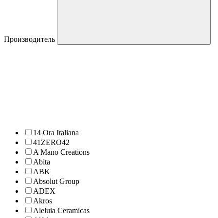
Производитель
14 Ora Italiana
41ZERO42
A Mano Creations
Abita
ABK
Absolut Group
ADEX
Akros
Aleluia Ceramicas