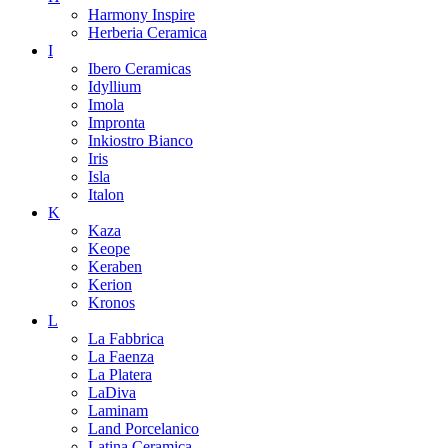
Harmony Inspire
Herberia Ceramica
I
Ibero Ceramicas
Idyllium
Imola
Impronta
Inkiostro Bianco
Iris
Isla
Italon
K
Kaza
Keope
Keraben
Kerion
Kronos
L
La Fabbrica
La Faenza
La Platera
LaDiva
Laminam
Land Porcelanico
Latina Ceramica