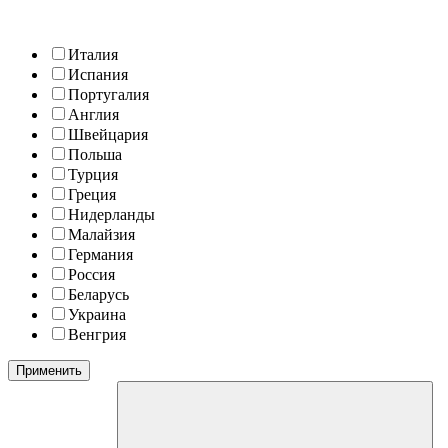
Италия
Испания
Португалия
Англия
Швейцария
Польша
Турция
Греция
Нидерланды
Малайзия
Германия
Россия
Беларусь
Украина
Венгрия
Применить