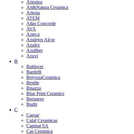
Ariostea
Art&Natura Ceramica
Artesia
ATEM
Atlas Concorde
AVA
Azteca
Azulejos Alcor
Azulev
Azuliber
Azuvi
B
Baldocer
Bardelli
BeryozaCeramica
Bestile
Bisazza
Blue Print Ceramics
Brennero
Budri
C
Caesar
Calaf Ceramicas
Capinat SA
Cas Ceramica