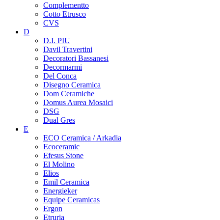
Complementto
Cotto Etrusco
CVS
D
D.I. PIU
Davil Travertini
Decoratori Bassanesi
Decormarmi
Del Conca
Disegno Ceramica
Dom Ceramiche
Domus Aurea Mosaici
DSG
Dual Gres
E
ECO Ceramica / Arkadia
Ecoceramic
Efesus Stone
El Molino
Elios
Emil Ceramica
Energieker
Equipe Ceramicas
Ergon
Etruria