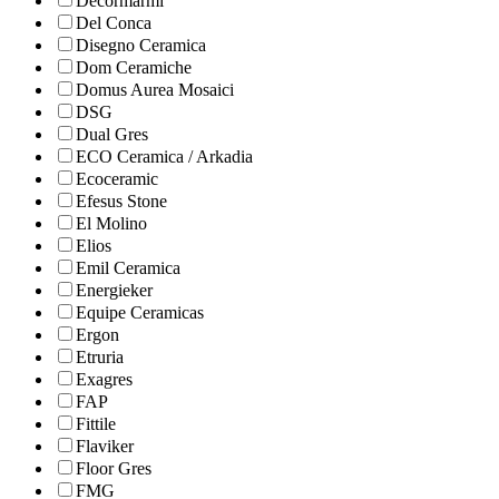
Decormarmi
Del Conca
Disegno Ceramica
Dom Ceramiche
Domus Aurea Mosaici
DSG
Dual Gres
ECO Ceramica / Arkadia
Ecoceramic
Efesus Stone
El Molino
Elios
Emil Ceramica
Energieker
Equipe Ceramicas
Ergon
Etruria
Exagres
FAP
Fittile
Flaviker
Floor Gres
FMG