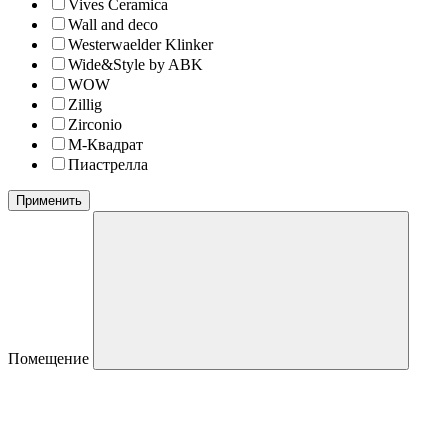
Vives Ceramica
Wall and deco
Westerwaelder Klinker
Wide&Style by ABK
WOW
Zillig
Zirconio
М-Квадрат
Пиастрелла
Применить
Помещение