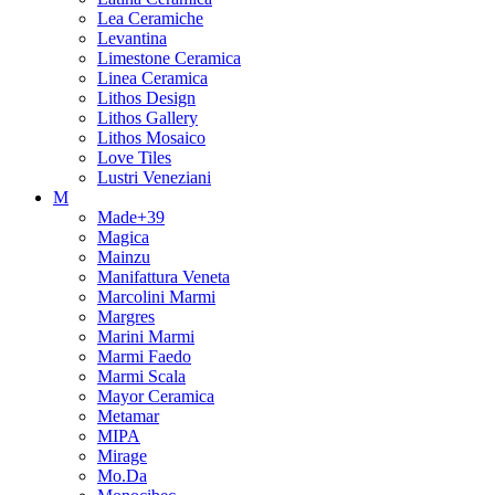
Lea Ceramiche
Levantina
Limestone Ceramica
Linea Ceramica
Lithos Design
Lithos Gallery
Lithos Mosaico
Love Tiles
Lustri Veneziani
M
Made+39
Magica
Mainzu
Manifattura Veneta
Marcolini Marmi
Margres
Marini Marmi
Marmi Faedo
Marmi Scala
Mayor Ceramica
Metamar
MIPA
Mirage
Mo.Da