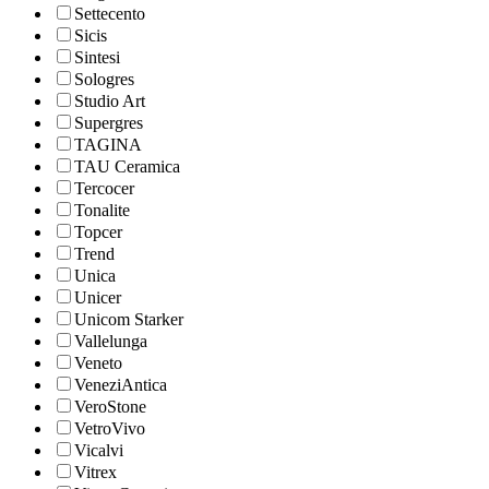
Settecento
Sicis
Sintesi
Sologres
Studio Art
Supergres
TAGINA
TAU Ceramica
Tercocer
Tonalite
Topcer
Trend
Unica
Unicer
Unicom Starker
Vallelunga
Veneto
VeneziAntica
VeroStone
VetroVivo
Vicalvi
Vitrex