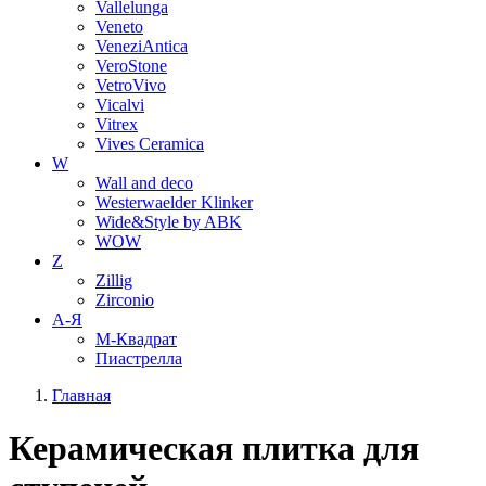
Vallelunga
Veneto
VeneziAntica
VeroStone
VetroVivo
Vicalvi
Vitrex
Vives Ceramica
W
Wall and deco
Westerwaelder Klinker
Wide&Style by ABK
WOW
Z
Zillig
Zirconio
А-Я
М-Квадрат
Пиастрелла
Главная
Керамическая плитка для