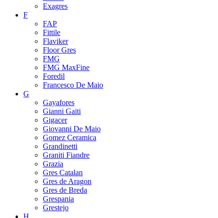
Exagres
F
FAP
Fittile
Flaviker
Floor Gres
FMG
FMG MaxFine
Foredil
Francesco De Maio
G
Gayafores
Gianni Gaiti
Gigacer
Giovanni De Maio
Gomez Ceramica
Grandinetti
Graniti Fiandre
Grazia
Gres Catalan
Gres de Aragon
Gres de Breda
Grespania
Grestejo
H