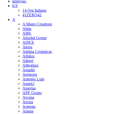
Бренды:
0-9
14 Ora Italiana
41ZERO42
A
A Mano Creations
Abita
ABK
Absolut Group
ADEX
Akros
Aleluia Ceramicas
Alfalux
Alteret
Alttoglass
Amadis
Anjasora
Antonio Lupi
Aparici
Apavisa
APE Grupo
Arcana
Arezia
Argenta
Ariana