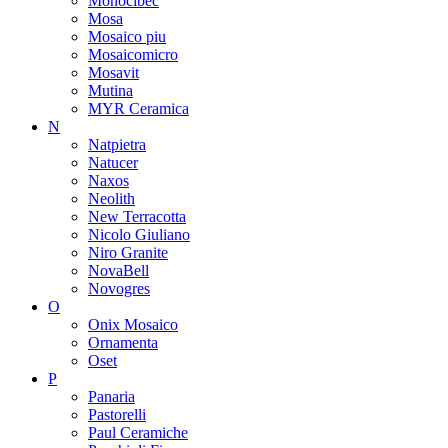
Monocibec
Mosa
Mosaico piu
Mosaicomicro
Mosavit
Mutina
MYR Ceramica
N
Natpietra
Natucer
Naxos
Neolith
New Terracotta
Nicolo Giuliano
Niro Granite
NovaBell
Novogres
O
Onix Mosaico
Ornamenta
Oset
P
Panaria
Pastorelli
Paul Ceramiche