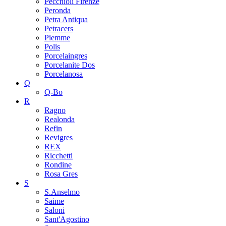
Pecchioli Firenze
Peronda
Petra Antiqua
Petracers
Piemme
Polis
Porcelaingres
Porcelanite Dos
Porcelanosa
Q
Q-Bo
R
Ragno
Realonda
Refin
Revigres
REX
Ricchetti
Rondine
Rosa Gres
S
S.Anselmo
Saime
Saloni
Sant'Agostino