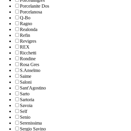
Porcelaingres
Porcelanite Dos
Porcelanosa
Q-Bo
Ragno
Realonda
Refin
Revigres
REX
Ricchetti
Rondine
Rosa Gres
S.Anselmo
Saime
Saloni
Sant'Agostino
Sarto
Sartoria
Savoia
Self
Senio
Serenissima
Sergio Savino