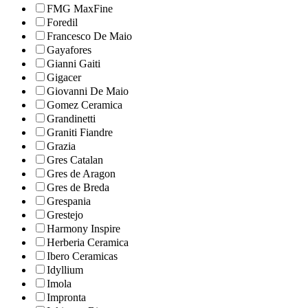
FMG MaxFine
Foredil
Francesco De Maio
Gayafores
Gianni Gaiti
Gigacer
Giovanni De Maio
Gomez Ceramica
Grandinetti
Graniti Fiandre
Grazia
Gres Catalan
Gres de Aragon
Gres de Breda
Grespania
Grestejo
Harmony Inspire
Herberia Ceramica
Ibero Ceramicas
Idyllium
Imola
Impronta