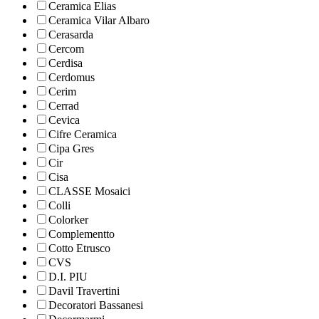
Ceramica Elias
Ceramica Vilar Albaro
Cerasarda
Cercom
Cerdisa
Cerdomus
Cerim
Cerrad
Cevica
Cifre Ceramica
Cipa Gres
Cir
Cisa
CLASSE Mosaici
Colli
Colorker
Complementto
Cotto Etrusco
CVS
D.I. PIU
Davil Travertini
Decoratori Bassanesi