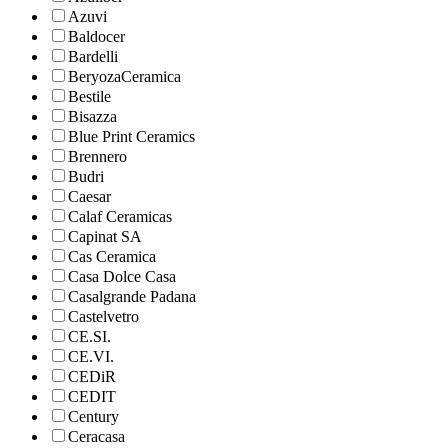
Azuvi
Baldocer
Bardelli
BeryozaCeramica
Bestile
Bisazza
Blue Print Ceramics
Brennero
Budri
Caesar
Calaf Ceramicas
Capinat SA
Cas Ceramica
Casa Dolce Casa
Casalgrande Padana
Castelvetro
CE.SI.
CE.VI.
CEDiR
CEDIT
Century
Ceracasa