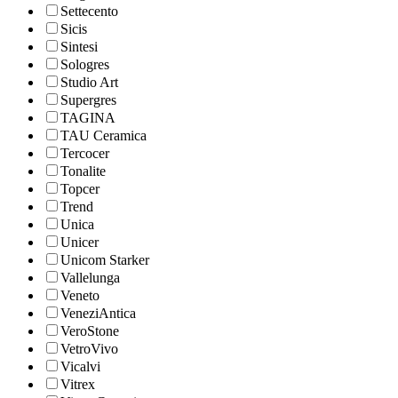
Settecento
Sicis
Sintesi
Sologres
Studio Art
Supergres
TAGINA
TAU Ceramica
Tercocer
Tonalite
Topcer
Trend
Unica
Unicer
Unicom Starker
Vallelunga
Veneto
VeneziAntica
VeroStone
VetroVivo
Vicalvi
Vitrex