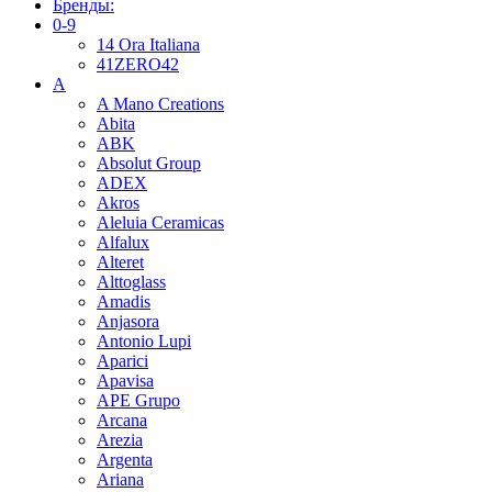
Бренды:
0-9
14 Ora Italiana
41ZERO42
A
A Mano Creations
Abita
ABK
Absolut Group
ADEX
Akros
Aleluia Ceramicas
Alfalux
Alteret
Alttoglass
Amadis
Anjasora
Antonio Lupi
Aparici
Apavisa
APE Grupo
Arcana
Arezia
Argenta
Ariana