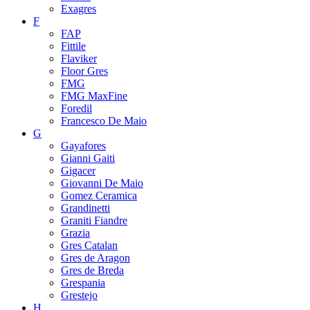
Exagres
F
FAP
Fittile
Flaviker
Floor Gres
FMG
FMG MaxFine
Foredil
Francesco De Maio
G
Gayafores
Gianni Gaiti
Gigacer
Giovanni De Maio
Gomez Ceramica
Grandinetti
Graniti Fiandre
Grazia
Gres Catalan
Gres de Aragon
Gres de Breda
Grespania
Grestejo
H