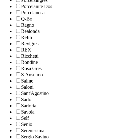
Porcelaingres
Porcelanite Dos
Porcelanosa
Q-Bo
Ragno
Realonda
Refin
Revigres
REX
Ricchetti
Rondine
Rosa Gres
S.Anselmo
Saime
Saloni
Sant'Agostino
Sarto
Sartoria
Savoia
Self
Senio
Serenissima
Sergio Savino