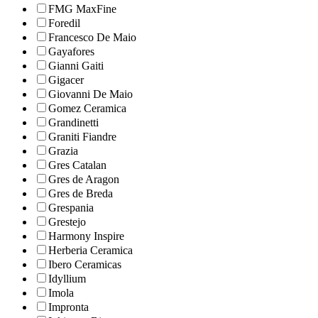
FMG MaxFine
Foredil
Francesco De Maio
Gayafores
Gianni Gaiti
Gigacer
Giovanni De Maio
Gomez Ceramica
Grandinetti
Graniti Fiandre
Grazia
Gres Catalan
Gres de Aragon
Gres de Breda
Grespania
Grestejo
Harmony Inspire
Herberia Ceramica
Ibero Ceramicas
Idyllium
Imola
Impronta