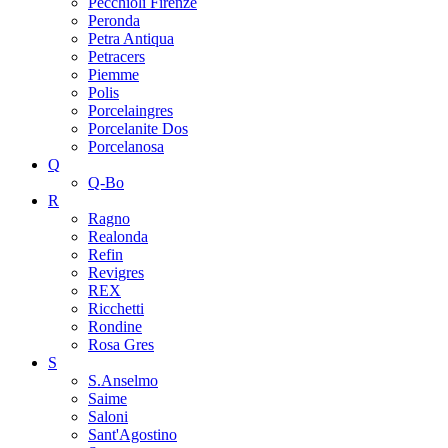
Pecchioli Firenze
Peronda
Petra Antiqua
Petracers
Piemme
Polis
Porcelaingres
Porcelanite Dos
Porcelanosa
Q
Q-Bo
R
Ragno
Realonda
Refin
Revigres
REX
Ricchetti
Rondine
Rosa Gres
S
S.Anselmo
Saime
Saloni
Sant'Agostino