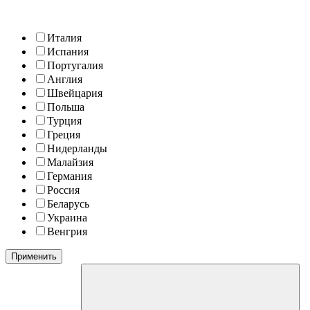
Италия
Испания
Португалия
Англия
Швейцария
Польша
Турция
Греция
Нидерланды
Малайзия
Германия
Россия
Беларусь
Украина
Венгрия
Применить