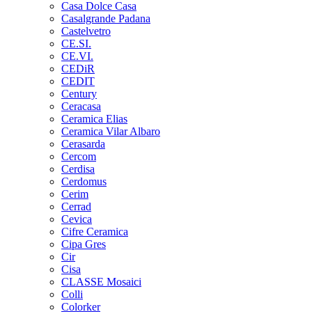
Casa Dolce Casa
Casalgrande Padana
Castelvetro
CE.SI.
CE.VI.
CEDiR
CEDIT
Century
Ceracasa
Ceramica Elias
Ceramica Vilar Albaro
Cerasarda
Cercom
Cerdisa
Cerdomus
Cerim
Cerrad
Cevica
Cifre Ceramica
Cipa Gres
Cir
Cisa
CLASSE Mosaici
Colli
Colorker