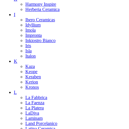
Harmony Inspire
Herberia Ceramica
I
Ibero Ceramicas
Idyllium
Imola
Impronta
Inkiostro Bianco
Iris
Isla
Italon
K
Kaza
Keope
Keraben
Kerion
Kronos
L
La Fabbrica
La Faenza
La Platera
LaDiva
Laminam
Land Porcelanico
Latina Ceramica