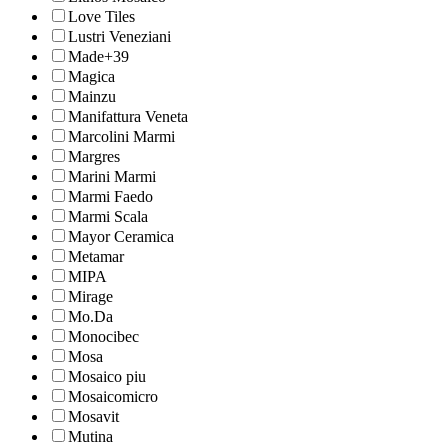
Love Tiles
Lustri Veneziani
Made+39
Magica
Mainzu
Manifattura Veneta
Marcolini Marmi
Margres
Marini Marmi
Marmi Faedo
Marmi Scala
Mayor Ceramica
Metamar
MIPA
Mirage
Mo.Da
Monocibec
Mosa
Mosaico piu
Mosaicomicro
Mosavit
Mutina