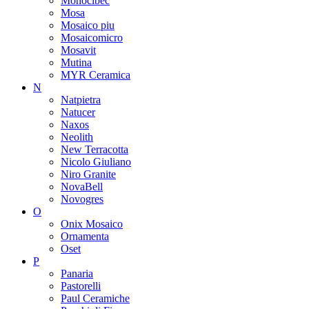
Monocibec
Mosa
Mosaico piu
Mosaicomicro
Mosavit
Mutina
MYR Ceramica
N
Natpietra
Natucer
Naxos
Neolith
New Terracotta
Nicolo Giuliano
Niro Granite
NovaBell
Novogres
O
Onix Mosaico
Ornamenta
Oset
P
Panaria
Pastorelli
Paul Ceramiche