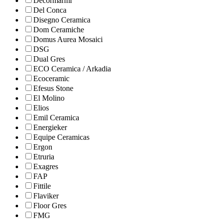
Decormarmi
Del Conca
Disegno Ceramica
Dom Ceramiche
Domus Aurea Mosaici
DSG
Dual Gres
ECO Ceramica / Arkadia
Ecoceramic
Efesus Stone
El Molino
Elios
Emil Ceramica
Energieker
Equipe Ceramicas
Ergon
Etruria
Exagres
FAP
Fittile
Flaviker
Floor Gres
FMG