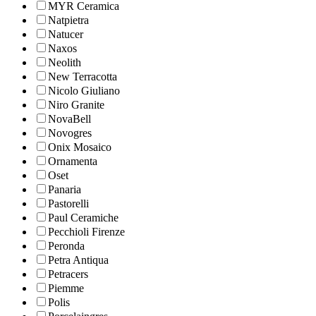
MYR Ceramica
Natpietra
Natucer
Naxos
Neolith
New Terracotta
Nicolo Giuliano
Niro Granite
NovaBell
Novogres
Onix Mosaico
Ornamenta
Oset
Panaria
Pastorelli
Paul Ceramiche
Pecchioli Firenze
Peronda
Petra Antiqua
Petracers
Piemme
Polis