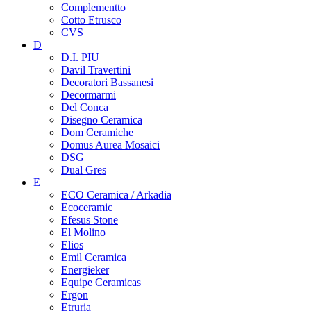
Complementto
Cotto Etrusco
CVS
D
D.I. PIU
Davil Travertini
Decoratori Bassanesi
Decormarmi
Del Conca
Disegno Ceramica
Dom Ceramiche
Domus Aurea Mosaici
DSG
Dual Gres
E
ECO Ceramica / Arkadia
Ecoceramic
Efesus Stone
El Molino
Elios
Emil Ceramica
Energieker
Equipe Ceramicas
Ergon
Etruria