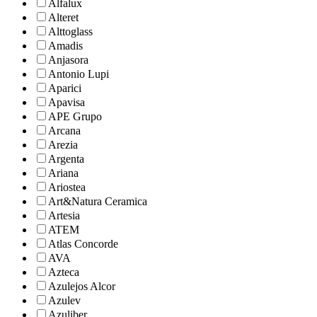
Alfalux
Alteret
Alttoglass
Amadis
Anjasora
Antonio Lupi
Aparici
Apavisa
APE Grupo
Arcana
Arezia
Argenta
Ariana
Ariostea
Art&Natura Ceramica
Artesia
ATEM
Atlas Concorde
AVA
Azteca
Azulejos Alcor
Azulev
Azuliber