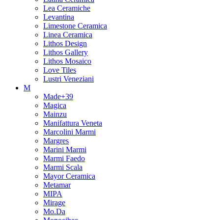
Lea Ceramiche
Levantina
Limestone Ceramica
Linea Ceramica
Lithos Design
Lithos Gallery
Lithos Mosaico
Love Tiles
Lustri Veneziani
M
Made+39
Magica
Mainzu
Manifattura Veneta
Marcolini Marmi
Margres
Marini Marmi
Marmi Faedo
Marmi Scala
Mayor Ceramica
Metamar
MIPA
Mirage
Mo.Da