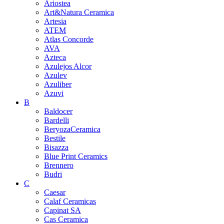
Ariostea
Art&Natura Ceramica
Artesia
ATEM
Atlas Concorde
AVA
Azteca
Azulejos Alcor
Azulev
Azuliber
Azuvi
B
Baldocer
Bardelli
BeryozaCeramica
Bestile
Bisazza
Blue Print Ceramics
Brennero
Budri
C
Caesar
Calaf Ceramicas
Capinat SA
Cas Ceramica