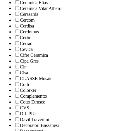
Ceramica Elias
Ceramica Vilar Albaro
Cerasarda
Cercom
Cerdisa
Cerdomus
Cerim
Cerrad
Cevica
Cifre Ceramica
Cipa Gres
Cir
Cisa
CLASSE Mosaici
Colli
Colorker
Complementto
Cotto Etrusco
CVS
D.I. PIU
Davil Travertini
Decoratori Bassanesi