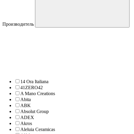
Производитель
14 Ora Italiana
41ZERO42
A Mano Creations
Abita
ABK
Absolut Group
ADEX
Akros
Aleluia Ceramicas