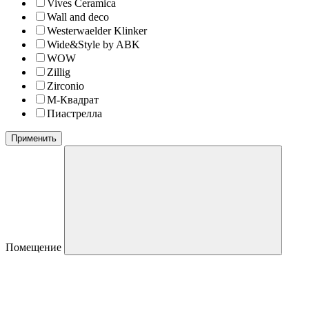
Vives Ceramica
Wall and deco
Westerwaelder Klinker
Wide&Style by ABK
WOW
Zillig
Zirconio
М-Квадрат
Пиастрелла
Применить
Помещение