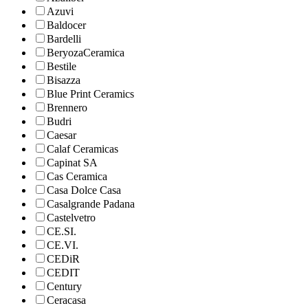
Azuvi
Baldocer
Bardelli
BeryozaCeramica
Bestile
Bisazza
Blue Print Ceramics
Brennero
Budri
Caesar
Calaf Ceramicas
Capinat SA
Cas Ceramica
Casa Dolce Casa
Casalgrande Padana
Castelvetro
CE.SI.
CE.VI.
CEDiR
CEDIT
Century
Ceracasa