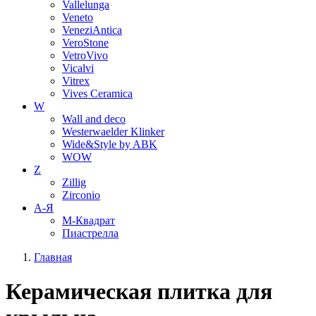
Vallelunga
Veneto
VeneziAntica
VeroStone
VetroVivo
Vicalvi
Vitrex
Vives Ceramica
W
Wall and deco
Westerwaelder Klinker
Wide&Style by ABK
WOW
Z
Zillig
Zirconio
А-Я
М-Квадрат
Пиастрелла
Главная
Керамическая плитка для