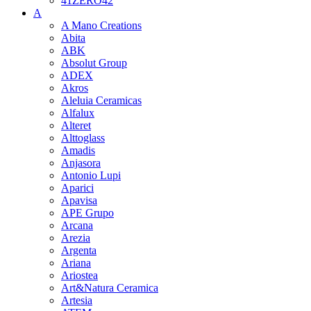
41ZERO42
A
A Mano Creations
Abita
ABK
Absolut Group
ADEX
Akros
Aleluia Ceramicas
Alfalux
Alteret
Alttoglass
Amadis
Anjasora
Antonio Lupi
Aparici
Apavisa
APE Grupo
Arcana
Arezia
Argenta
Ariana
Ariostea
Art&Natura Ceramica
Artesia