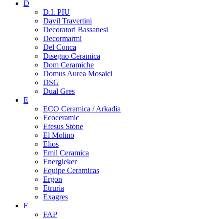
D
D.I. PIU
Davil Travertini
Decoratori Bassanesi
Decormarmi
Del Conca
Disegno Ceramica
Dom Ceramiche
Domus Aurea Mosaici
DSG
Dual Gres
E
ECO Ceramica / Arkadia
Ecoceramic
Efesus Stone
El Molino
Elios
Emil Ceramica
Energieker
Equipe Ceramicas
Ergon
Etruria
Exagres
F
FAP