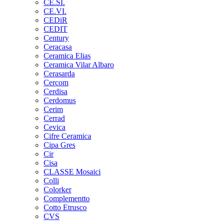
CE.SI.
CE.VI.
CEDiR
CEDIT
Century
Ceracasa
Ceramica Elias
Ceramica Vilar Albaro
Cerasarda
Cercom
Cerdisa
Cerdomus
Cerim
Cerrad
Cevica
Cifre Ceramica
Cipa Gres
Cir
Cisa
CLASSE Mosaici
Colli
Colorker
Complementto
Cotto Etrusco
CVS