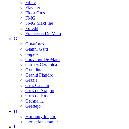
Fittile
Flaviker
Floor Gres
FMG
FMG MaxFine
Foredil
Francesco De Maio
G
Gayafores
Gianni Gaiti
Gigacer
Giovanni De Maio
Gomez Ceramica
Grandinetti
Graniti Fiandre
Grazia
Gres Catalan
Gres de Aragon
Gres de Breda
Grespania
Grestejo
H
Harmony Inspire
Herberia Ceramica
I