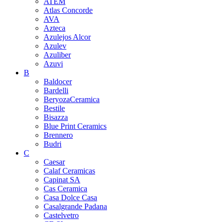
ATEM
Atlas Concorde
AVA
Azteca
Azulejos Alcor
Azulev
Azuliber
Azuvi
B
Baldocer
Bardelli
BeryozaCeramica
Bestile
Bisazza
Blue Print Ceramics
Brennero
Budri
C
Caesar
Calaf Ceramicas
Capinat SA
Cas Ceramica
Casa Dolce Casa
Casalgrande Padana
Castelvetro