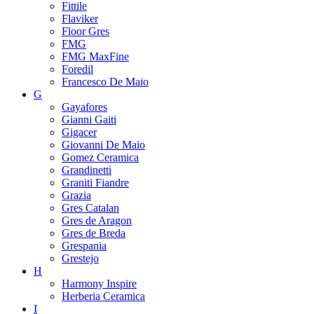
Fittile
Flaviker
Floor Gres
FMG
FMG MaxFine
Foredil
Francesco De Maio
G
Gayafores
Gianni Gaiti
Gigacer
Giovanni De Maio
Gomez Ceramica
Grandinetti
Graniti Fiandre
Grazia
Gres Catalan
Gres de Aragon
Gres de Breda
Grespania
Grestejo
H
Harmony Inspire
Herberia Ceramica
I