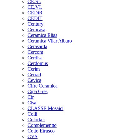
CE.SI.
CE.VI.
CEDiR
CEDIT
Century
Ceracasa
Ceramica Elias
Ceramica Vilar Albaro
Cerasarda
Cercom
Cerdisa
Cerdomus
Cerim
Cerrad
Cevica
Cifre Ceramica
Cipa Gres
Cir
Cisa
CLASSE Mosaici
Colli
Colorker
Complementto
Cotto Etrusco
CVS