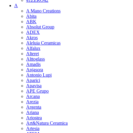
41ZERO42
A
A Mano Creations
Abita
ABK
Absolut Group
ADEX
Akros
Aleluia Ceramicas
Alfalux
Alteret
Alttoglass
Amadis
Anjasora
Antonio Lupi
Aparici
Apavisa
APE Grupo
Arcana
Arezia
Argenta
Ariana
Ariostea
Art&Natura Ceramica
Artesia