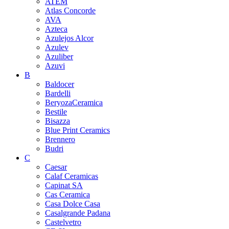
ATEM
Atlas Concorde
AVA
Azteca
Azulejos Alcor
Azulev
Azuliber
Azuvi
B
Baldocer
Bardelli
BeryozaCeramica
Bestile
Bisazza
Blue Print Ceramics
Brennero
Budri
C
Caesar
Calaf Ceramicas
Capinat SA
Cas Ceramica
Casa Dolce Casa
Casalgrande Padana
Castelvetro