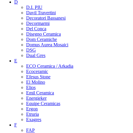
D
D.I. PIU
Davil Travertini
Decoratori Bassanesi
Decormarmi
Del Conca
Disegno Ceramica
Dom Ceramiche
Domus Aurea Mosaici
DSG
Dual Gres
E
ECO Ceramica / Arkadia
Ecoceramic
Efesus Stone
El Molino
Elios
Emil Ceramica
Energieker
Equipe Ceramicas
Ergon
Etruria
Exagres
F
FAP