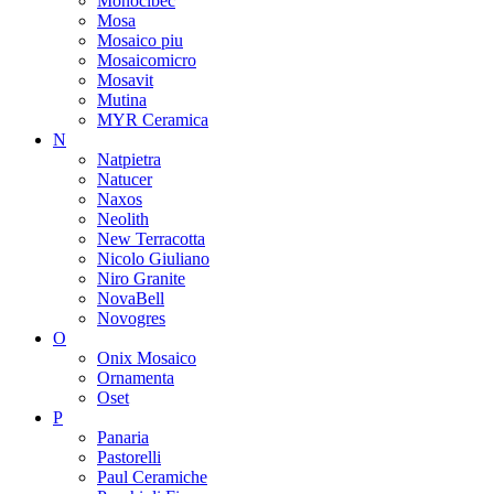
Monocibec
Mosa
Mosaico piu
Mosaicomicro
Mosavit
Mutina
MYR Ceramica
N
Natpietra
Natucer
Naxos
Neolith
New Terracotta
Nicolo Giuliano
Niro Granite
NovaBell
Novogres
O
Onix Mosaico
Ornamenta
Oset
P
Panaria
Pastorelli
Paul Ceramiche