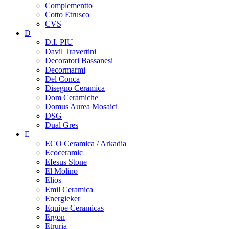
Complementto
Cotto Etrusco
CVS
D
D.I. PIU
Davil Travertini
Decoratori Bassanesi
Decormarmi
Del Conca
Disegno Ceramica
Dom Ceramiche
Domus Aurea Mosaici
DSG
Dual Gres
E
ECO Ceramica / Arkadia
Ecoceramic
Efesus Stone
El Molino
Elios
Emil Ceramica
Energieker
Equipe Ceramicas
Ergon
Etruria