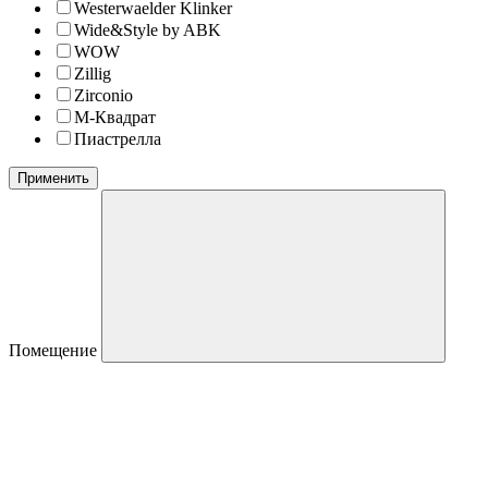
Westerwaelder Klinker
Wide&Style by ABK
WOW
Zillig
Zirconio
М-Квадрат
Пиастрелла
Применить
Помещение