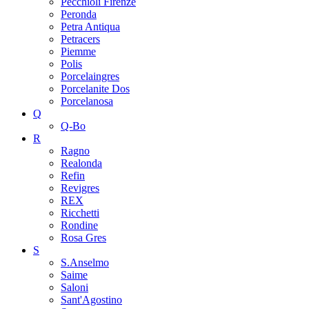
Pecchioli Firenze
Peronda
Petra Antiqua
Petracers
Piemme
Polis
Porcelaingres
Porcelanite Dos
Porcelanosa
Q
Q-Bo
R
Ragno
Realonda
Refin
Revigres
REX
Ricchetti
Rondine
Rosa Gres
S
S.Anselmo
Saime
Saloni
Sant'Agostino