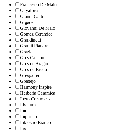
Francesco De Maio
Gayafores
Gianni Gaiti
Gigacer
Giovanni De Maio
Gomez Ceramica
Grandinetti
Graniti Fiandre
Grazia
Gres Catalan
Gres de Aragon
Gres de Breda
Grespania
Grestejo
Harmony Inspire
Herberia Ceramica
Ibero Ceramicas
Idyllium
Imola
Impronta
Inkiostro Bianco
Iris