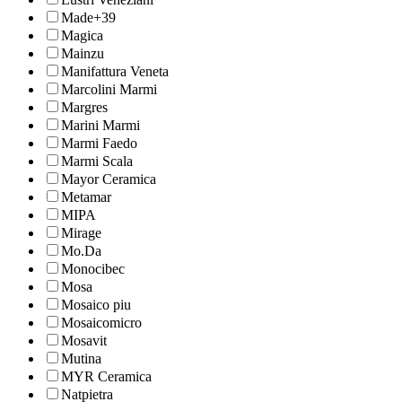
Made+39
Magica
Mainzu
Manifattura Veneta
Marcolini Marmi
Margres
Marini Marmi
Marmi Faedo
Marmi Scala
Mayor Ceramica
Metamar
MIPA
Mirage
Mo.Da
Monocibec
Mosa
Mosaico piu
Mosaicomicro
Mosavit
Mutina
MYR Ceramica
Natpietra