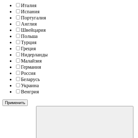
Италия
Испания
Португалия
Англия
Швейцария
Польша
Турция
Греция
Нидерланды
Малайзия
Германия
Россия
Беларусь
Украина
Венгрия
Применить