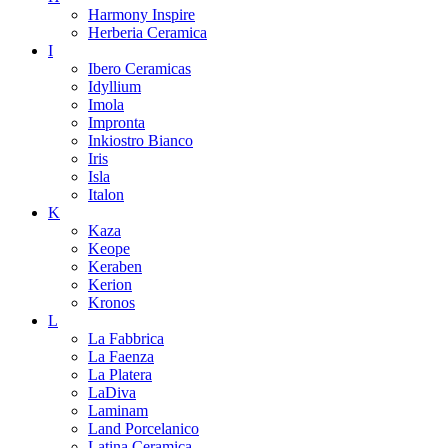
Harmony Inspire
Herberia Ceramica
I
Ibero Ceramicas
Idyllium
Imola
Impronta
Inkiostro Bianco
Iris
Isla
Italon
K
Kaza
Keope
Keraben
Kerion
Kronos
L
La Fabbrica
La Faenza
La Platera
LaDiva
Laminam
Land Porcelanico
Latina Ceramica