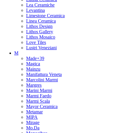
Lea Ceramiche
Levantina
Limestone Ceramica
Linea Ceramica
Lithos Design
Lithos Gallery
Lithos Mosaico
Love Tiles
Lustri Veneziani
M
Made+39
Magica
Mainzu
Manifattura Veneta
Marcolini Marmi
Margres
Marini Marmi
Marmi Faedo
Marmi Scala
Mayor Ceramica
Metamar
MIPA
Mirage
Mo.Da