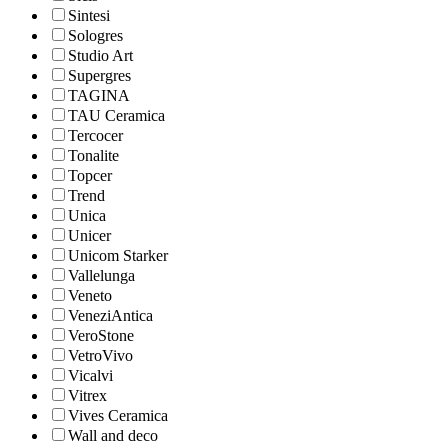
Sintesi
Sologres
Studio Art
Supergres
TAGINA
TAU Ceramica
Tercocer
Tonalite
Topcer
Trend
Unica
Unicer
Unicom Starker
Vallelunga
Veneto
VeneziAntica
VeroStone
VetroVivo
Vicalvi
Vitrex
Vives Ceramica
Wall and deco