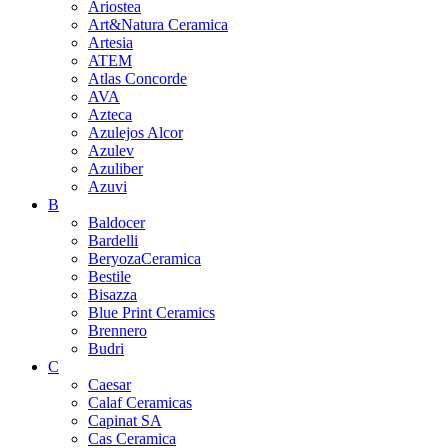
Ariostea
Art&Natura Ceramica
Artesia
ATEM
Atlas Concorde
AVA
Azteca
Azulejos Alcor
Azulev
Azuliber
Azuvi
B
Baldocer
Bardelli
BeryozaCeramica
Bestile
Bisazza
Blue Print Ceramics
Brennero
Budri
C
Caesar
Calaf Ceramicas
Capinat SA
Cas Ceramica