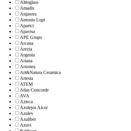
Alttoglass
Amadis
Anjasora
Antonio Lupi
Aparici
Apavisa
APE Grupo
Arcana
Arezia
Argenta
Ariana
Ariostea
Art&Natura Ceramica
Artesia
ATEM
Atlas Concorde
AVA
Azteca
Azulejos Alcor
Azulev
Azuliber
Azuvi
Baldocer