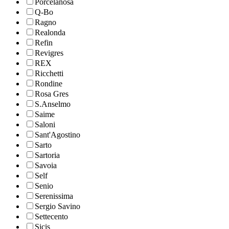
Porcelanosa
Q-Bo
Ragno
Realonda
Refin
Revigres
REX
Ricchetti
Rondine
Rosa Gres
S.Anselmo
Saime
Saloni
Sant'Agostino
Sarto
Sartoria
Savoia
Self
Senio
Serenissima
Sergio Savino
Settecento
Sicis