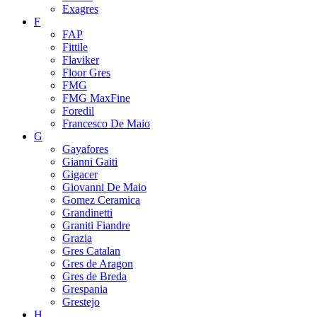
Exagres
F
FAP
Fittile
Flaviker
Floor Gres
FMG
FMG MaxFine
Foredil
Francesco De Maio
G
Gayafores
Gianni Gaiti
Gigacer
Giovanni De Maio
Gomez Ceramica
Grandinetti
Graniti Fiandre
Grazia
Gres Catalan
Gres de Aragon
Gres de Breda
Grespania
Grestejo
H