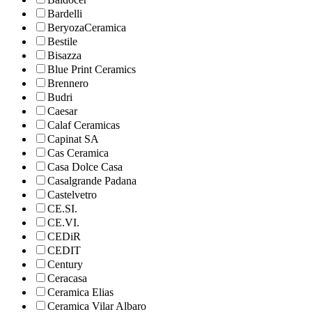
Bardelli
BeryozaCeramica
Bestile
Bisazza
Blue Print Ceramics
Brennero
Budri
Caesar
Calaf Ceramicas
Capinat SA
Cas Ceramica
Casa Dolce Casa
Casalgrande Padana
Castelvetro
CE.SI.
CE.VI.
CEDiR
CEDIT
Century
Ceracasa
Ceramica Elias
Ceramica Vilar Albaro