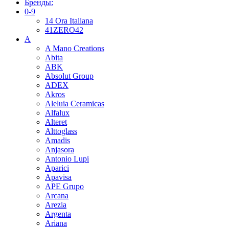
Бренды:
0-9
14 Ora Italiana
41ZERO42
A
A Mano Creations
Abita
ABK
Absolut Group
ADEX
Akros
Aleluia Ceramicas
Alfalux
Alteret
Alttoglass
Amadis
Anjasora
Antonio Lupi
Aparici
Apavisa
APE Grupo
Arcana
Arezia
Argenta
Ariana