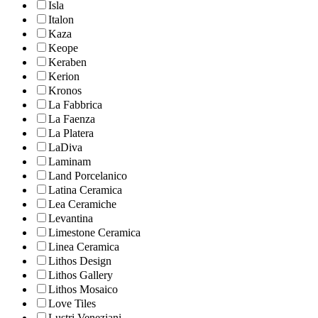
Isla
Italon
Kaza
Keope
Keraben
Kerion
Kronos
La Fabbrica
La Faenza
La Platera
LaDiva
Laminam
Land Porcelanico
Latina Ceramica
Lea Ceramiche
Levantina
Limestone Ceramica
Linea Ceramica
Lithos Design
Lithos Gallery
Lithos Mosaico
Love Tiles
Lustri Veneziani