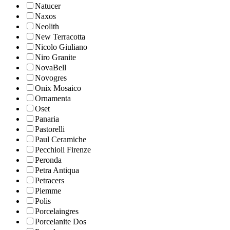
Natucer
Naxos
Neolith
New Terracotta
Nicolo Giuliano
Niro Granite
NovaBell
Novogres
Onix Mosaico
Ornamenta
Oset
Panaria
Pastorelli
Paul Ceramiche
Pecchioli Firenze
Peronda
Petra Antiqua
Petracers
Piemme
Polis
Porcelaingres
Porcelanite Dos