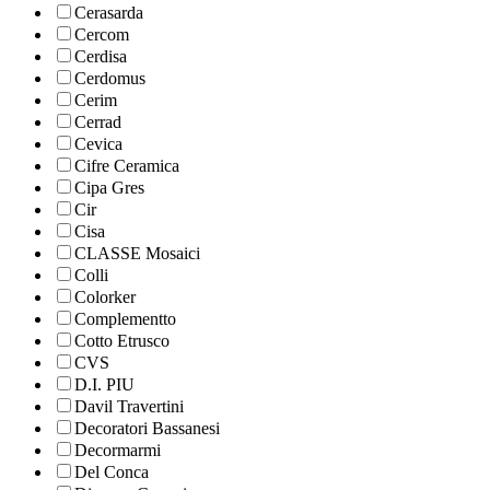
Cerasarda
Cercom
Cerdisa
Cerdomus
Cerim
Cerrad
Cevica
Cifre Ceramica
Cipa Gres
Cir
Cisa
CLASSE Mosaici
Colli
Colorker
Complementto
Cotto Etrusco
CVS
D.I. PIU
Davil Travertini
Decoratori Bassanesi
Decormarmi
Del Conca