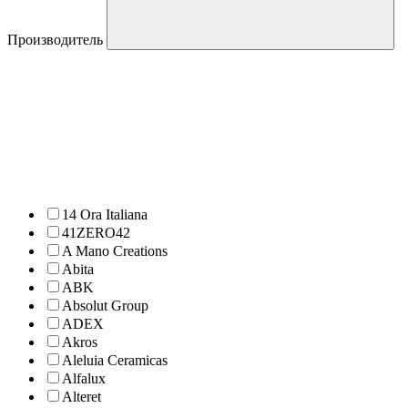
Производитель
14 Ora Italiana
41ZERO42
A Mano Creations
Abita
ABK
Absolut Group
ADEX
Akros
Aleluia Ceramicas
Alfalux
Alteret