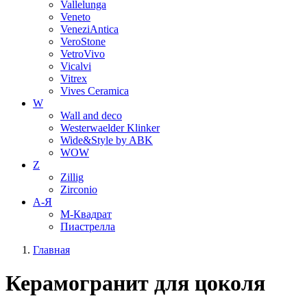
Vallelunga
Veneto
VeneziAntica
VeroStone
VetroVivo
Vicalvi
Vitrex
Vives Ceramica
W
Wall and deco
Westerwaelder Klinker
Wide&Style by ABK
WOW
Z
Zillig
Zirconio
А-Я
М-Квадрат
Пиастрелла
Главная
Керамогранит для цоколя