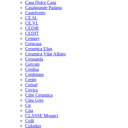
Casa Dolce Casa
Casalgrande Padana
Castelvetro
CE.SI.
CE.VI.
CEDiR
CEDIT
Century
Ceracasa
Ceramica Elias
Ceramica Vilar Albaro
Cerasarda
Cercom
Cerdisa
Cerdomus
Cerim
Cerrad
Cevica
Cifre Ceramica
Cipa Gres
Cir
Cisa
CLASSE Mosaici
Colli
Colorker