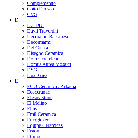
Complementto
Cotto Etrusco
CVS
D
D.I. PIU
Davil Travertini
Decoratori Bassanesi
Decormarmi
Del Conca
Disegno Ceramica
Dom Ceramiche
Domus Aurea Mosaici
DSG
Dual Gres
E
ECO Ceramica / Arkadia
Ecoceramic
Efesus Stone
El Molino
Elios
Emil Ceramica
Energieker
Equipe Ceramicas
Ergon
Etruria