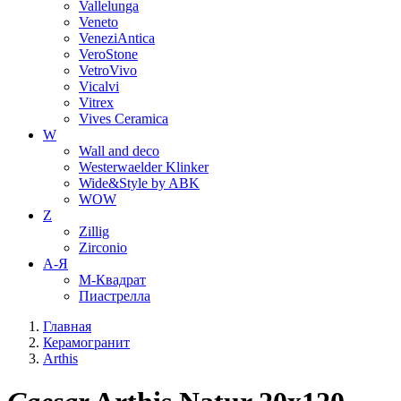
Vallelunga
Veneto
VeneziAntica
VeroStone
VetroVivo
Vicalvi
Vitrex
Vives Ceramica
W
Wall and deco
Westerwaelder Klinker
Wide&Style by ABK
WOW
Z
Zillig
Zirconio
А-Я
М-Квадрат
Пиастрелла
Главная
Керамогранит
Arthis