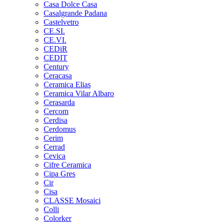
Casa Dolce Casa
Casalgrande Padana
Castelvetro
CE.SI.
CE.VI.
CEDiR
CEDIT
Century
Ceracasa
Ceramica Elias
Ceramica Vilar Albaro
Cerasarda
Cercom
Cerdisa
Cerdomus
Cerim
Cerrad
Cevica
Cifre Ceramica
Cipa Gres
Cir
Cisa
CLASSE Mosaici
Colli
Colorker