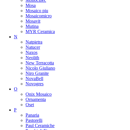
Monocibec
Mosa
Mosaico piu
Mosaicomicro
Mosavit
Mutina
MYR Ceramica
N
Natpietra
Natucer
Naxos
Neolith
New Terracotta
Nicolo Giuliano
Niro Granite
NovaBell
Novogres
O
Onix Mosaico
Ornamenta
Oset
P
Panaria
Pastorelli
Paul Ceramiche