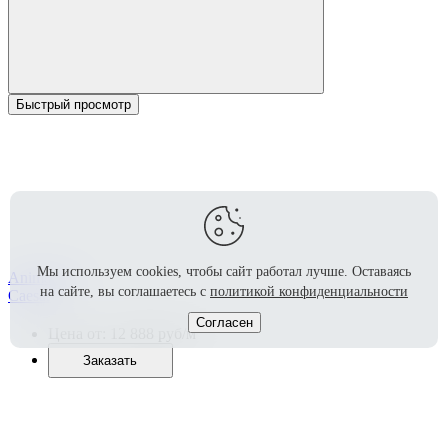
Быстрый просмотр
Мы используем cookies, чтобы сайт работал лучше.
Оставаясь
Anima Ever
на сайте, вы соглашаетесь с
политикой конфиденциальности
Caesar
Согласен
2
Цена от:
12 888
руб/м
Заказать