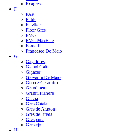
Exagres
F
FAP
Fittile
Flaviker
Floor Gres
FMG
FMG MaxFine
Foredil
Francesco De Maio
G
Gayafores
Gianni Gaiti
Gigacer
Giovanni De Maio
Gomez Ceramica
Grandinetti
Graniti Fiandre
Grazia
Gres Catalan
Gres de Aragon
Gres de Breda
Grespania
Grestejo
H