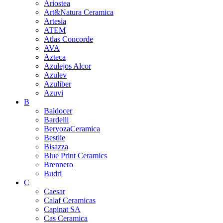
Ariostea
Art&Natura Ceramica
Artesia
ATEM
Atlas Concorde
AVA
Azteca
Azulejos Alcor
Azulev
Azuliber
Azuvi
B
Baldocer
Bardelli
BeryozaCeramica
Bestile
Bisazza
Blue Print Ceramics
Brennero
Budri
C
Caesar
Calaf Ceramicas
Capinat SA
Cas Ceramica