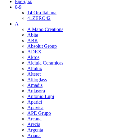
Бренды:
0-9
14 Ora Italiana
41ZERO42
A
A Mano Creations
Abita
ABK
Absolut Group
ADEX
Akros
Aleluia Ceramicas
Alfalux
Alteret
Alttoglass
Amadis
Anjasora
Antonio Lupi
Aparici
Apavisa
APE Grupo
Arcana
Arezia
Argenta
Ariana