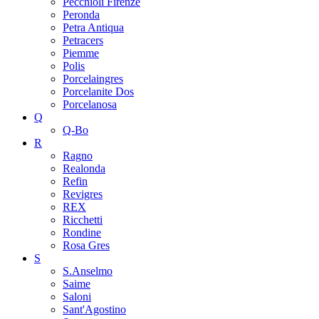
Pecchioli Firenze
Peronda
Petra Antiqua
Petracers
Piemme
Polis
Porcelaingres
Porcelanite Dos
Porcelanosa
Q
Q-Bo
R
Ragno
Realonda
Refin
Revigres
REX
Ricchetti
Rondine
Rosa Gres
S
S.Anselmo
Saime
Saloni
Sant'Agostino