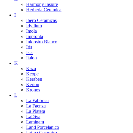
Harmony Inspire
Herberia Ceramica
I
Ibero Ceramicas
Idyllium
Imola
Impronta
Inkiostro Bianco
Iris
Isla
Italon
K
Kaza
Keope
Keraben
Kerion
Kronos
L
La Fabbrica
La Faenza
La Platera
LaDiva
Laminam
Land Porcelanico
Latina Ceramica