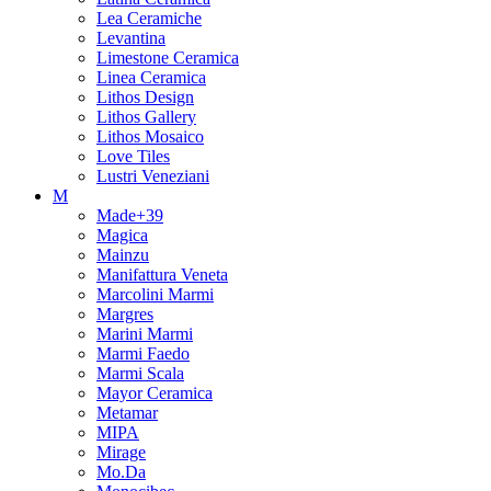
Lea Ceramiche
Levantina
Limestone Ceramica
Linea Ceramica
Lithos Design
Lithos Gallery
Lithos Mosaico
Love Tiles
Lustri Veneziani
M
Made+39
Magica
Mainzu
Manifattura Veneta
Marcolini Marmi
Margres
Marini Marmi
Marmi Faedo
Marmi Scala
Mayor Ceramica
Metamar
MIPA
Mirage
Mo.Da