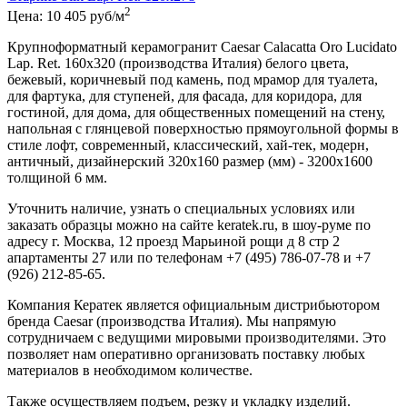
2
Цена:
10 405
руб/м
Крупноформатный керамогранит Caesar Calacatta Oro Lucidato
Lap. Ret. 160x320 (производства Италия) белого цвета,
бежевый, коричневый под камень, под мрамор для туалета,
для фартука, для ступеней, для фасада, для коридора, для
гостиной, для дома, для общественных помещений на стену,
напольная с глянцевой поверхностью прямоугольной формы в
стиле лофт, современный, классический, хай-тек, модерн,
античный, дизайнерский 320х160 размер (мм) - 3200x1600
толщиной 6 мм.
Уточнить наличие, узнать о специальных условиях или
заказать образцы можно на сайте keratek.ru, в шоу-руме по
адресу г. Москва, 12 проезд Марьиной рощи д 8 стр 2
апартаменты 27 или по телефонам +7 (495) 786-07-78 и +7
(926) 212-85-65.
Компания Кератек является официальным дистрибьютором
бренда Caesar (производства Италия). Мы напрямую
сотрудничаем с ведущими мировыми производителями. Это
позволяет нам оперативно организовать поставку любых
материалов в необходимом количестве.
Также осуществляем подъем, резку и укладку изделий.