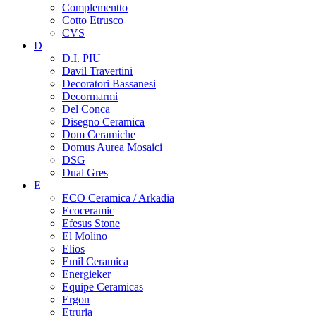
Complementto
Cotto Etrusco
CVS
D
D.I. PIU
Davil Travertini
Decoratori Bassanesi
Decormarmi
Del Conca
Disegno Ceramica
Dom Ceramiche
Domus Aurea Mosaici
DSG
Dual Gres
E
ECO Ceramica / Arkadia
Ecoceramic
Efesus Stone
El Molino
Elios
Emil Ceramica
Energieker
Equipe Ceramicas
Ergon
Etruria