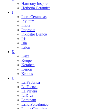
Harmony Inspire
Herberia Ceramica
I
Ibero Ceramicas
Idyllium
Imola
Impronta
Inkiostro Bianco
Iris
Isla
Italon
K
Kaza
Keope
Keraben
Kerion
Kronos
L
La Fabbrica
La Faenza
La Platera
LaDiva
Laminam
Land Porcelanico
Latina Ceramica