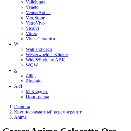
Vallelunga
Veneto
VeneziAntica
VeroStone
VetroVivo
Vicalvi
Vitrex
Vives Ceramica
W
Wall and deco
Westerwaelder Klinker
Wide&Style by ABK
WOW
Z
Zillig
Zirconio
А-Я
М-Квадрат
Пиастрелла
Главная
Крупноформатный керамогранит
Anima