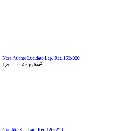
Nero Atlante Lucidato Lap. Ret. 160x320
2
Цена:
16 553
руб/м
Graphite Silk Lap. Ret. 120x278