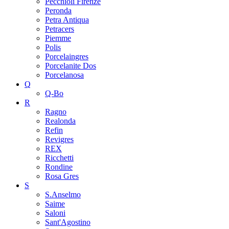
Pecchioli Firenze
Peronda
Petra Antiqua
Petracers
Piemme
Polis
Porcelaingres
Porcelanite Dos
Porcelanosa
Q
Q-Bo
R
Ragno
Realonda
Refin
Revigres
REX
Ricchetti
Rondine
Rosa Gres
S
S.Anselmo
Saime
Saloni
Sant'Agostino