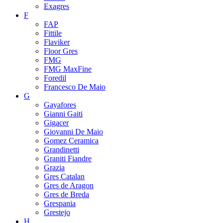
Exagres
F
FAP
Fittile
Flaviker
Floor Gres
FMG
FMG MaxFine
Foredil
Francesco De Maio
G
Gayafores
Gianni Gaiti
Gigacer
Giovanni De Maio
Gomez Ceramica
Grandinetti
Graniti Fiandre
Grazia
Gres Catalan
Gres de Aragon
Gres de Breda
Grespania
Grestejo
H