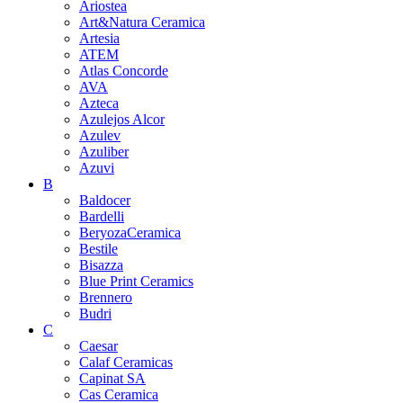
Ariostea
Art&Natura Ceramica
Artesia
ATEM
Atlas Concorde
AVA
Azteca
Azulejos Alcor
Azulev
Azuliber
Azuvi
B
Baldocer
Bardelli
BeryozaCeramica
Bestile
Bisazza
Blue Print Ceramics
Brennero
Budri
C
Caesar
Calaf Ceramicas
Capinat SA
Cas Ceramica