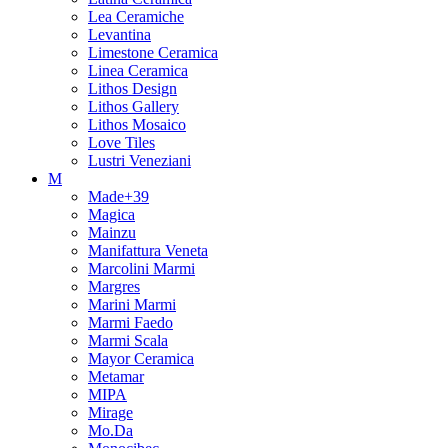
Lea Ceramiche
Levantina
Limestone Ceramica
Linea Ceramica
Lithos Design
Lithos Gallery
Lithos Mosaico
Love Tiles
Lustri Veneziani
M
Made+39
Magica
Mainzu
Manifattura Veneta
Marcolini Marmi
Margres
Marini Marmi
Marmi Faedo
Marmi Scala
Mayor Ceramica
Metamar
MIPA
Mirage
Mo.Da