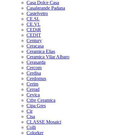
Casa Dolce Casa
Casalgrande Padana
Castelvetro
CE.SI.
CE.VI.
CEDiR
CEDIT
Century
Ceracasa
Ceramica Elias
Ceramica Vilar Albaro
Cerasarda
Cercom
Cerdisa
Cerdomus
Cerim
Cerrad
Cevica
Cifre Ceramica
Cipa Gres
Cir
Cisa
CLASSE Mosaici
Colli
Colorker