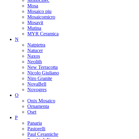
Monocibec
Mosa
Mosaico piu
Mosaicomicro
Mosavit
Mutina
MYR Ceramica
N
Natpietra
Natucer
Naxos
Neolith
New Terracotta
Nicolo Giuliano
Niro Granite
NovaBell
Novogres
O
Onix Mosaico
Ornamenta
Oset
P
Panaria
Pastorelli
Paul Ceramiche