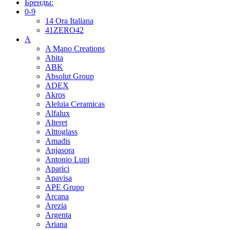
Бренды:
0-9
14 Ora Italiana
41ZERO42
A
A Mano Creations
Abita
ABK
Absolut Group
ADEX
Akros
Aleluia Ceramicas
Alfalux
Alteret
Alttoglass
Amadis
Anjasora
Antonio Lupi
Aparici
Apavisa
APE Grupo
Arcana
Arezia
Argenta
Ariana