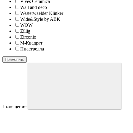
Vives Ceramica
Wall and deco
Westerwaelder Klinker
Wide&Style by ABK
WOW
Zillig
Zirconio
М-Квадрат
Пиастрелла
Применить
Помещение