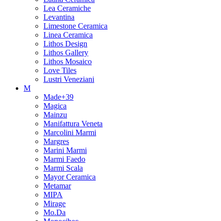
Lea Ceramiche
Levantina
Limestone Ceramica
Linea Ceramica
Lithos Design
Lithos Gallery
Lithos Mosaico
Love Tiles
Lustri Veneziani
M
Made+39
Magica
Mainzu
Manifattura Veneta
Marcolini Marmi
Margres
Marini Marmi
Marmi Faedo
Marmi Scala
Mayor Ceramica
Metamar
MIPA
Mirage
Mo.Da