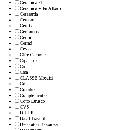
Ceramica Elias
Ceramica Vilar Albaro
Cerasarda
Cercom
Cerdisa
Cerdomus
Cerim
Cerrad
Cevica
Cifre Ceramica
Cipa Gres
Cir
Cisa
CLASSE Mosaici
Colli
Colorker
Complementto
Cotto Etrusco
CVS
D.I. PIU
Davil Travertini
Decoratori Bassanesi