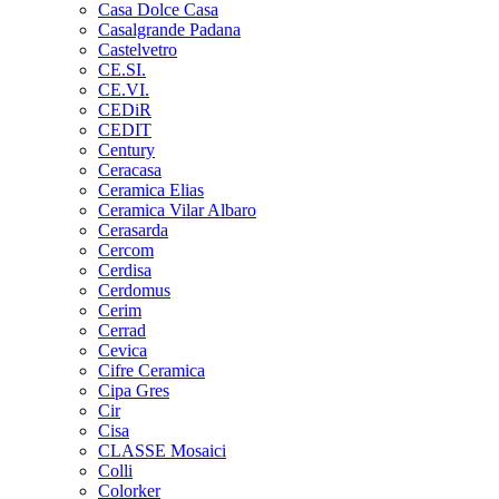
Casa Dolce Casa
Casalgrande Padana
Castelvetro
CE.SI.
CE.VI.
CEDiR
CEDIT
Century
Ceracasa
Ceramica Elias
Ceramica Vilar Albaro
Cerasarda
Cercom
Cerdisa
Cerdomus
Cerim
Cerrad
Cevica
Cifre Ceramica
Cipa Gres
Cir
Cisa
CLASSE Mosaici
Colli
Colorker