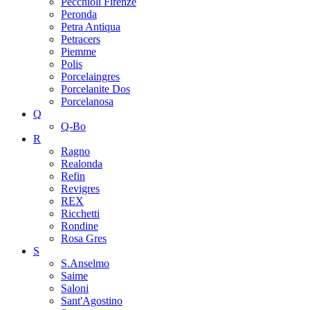
Pecchioli Firenze
Peronda
Petra Antiqua
Petracers
Piemme
Polis
Porcelaingres
Porcelanite Dos
Porcelanosa
Q
Q-Bo
R
Ragno
Realonda
Refin
Revigres
REX
Ricchetti
Rondine
Rosa Gres
S
S.Anselmo
Saime
Saloni
Sant'Agostino