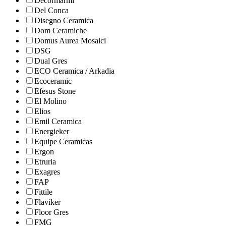
Decormarmi
Del Conca
Disegno Ceramica
Dom Ceramiche
Domus Aurea Mosaici
DSG
Dual Gres
ECO Ceramica / Arkadia
Ecoceramic
Efesus Stone
El Molino
Elios
Emil Ceramica
Energieker
Equipe Ceramicas
Ergon
Etruria
Exagres
FAP
Fittile
Flaviker
Floor Gres
FMG