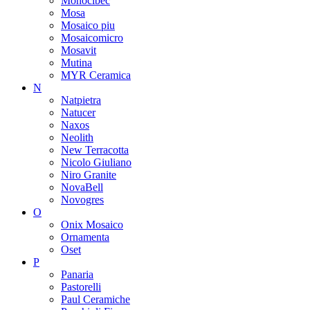
Monocibec
Mosa
Mosaico piu
Mosaicomicro
Mosavit
Mutina
MYR Ceramica
N
Natpietra
Natucer
Naxos
Neolith
New Terracotta
Nicolo Giuliano
Niro Granite
NovaBell
Novogres
O
Onix Mosaico
Ornamenta
Oset
P
Panaria
Pastorelli
Paul Ceramiche