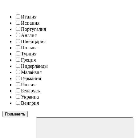
Италия
Испания
Португалия
Англия
Швейцария
Польша
Турция
Греция
Нидерланды
Малайзия
Германия
Россия
Беларусь
Украина
Венгрия
Применить