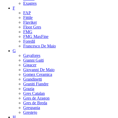
Exagres
F
FAP
Fittile
Flaviker
Floor Gres
FMG
FMG MaxFine
Foredil
Francesco De Maio
G
Gayafores
Gianni Gaiti
Gigacer
Giovanni De Maio
Gomez Ceramica
Grandinetti
Graniti Fiandre
Grazia
Gres Catalan
Gres de Aragon
Gres de Breda
Grespania
Grestejo
H