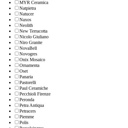
MYR Ceramica
Natpietra
Natucer
Naxos
Neolith
New Terracotta
Nicolo Giuliano
Niro Granite
NovaBell
Novogres
Onix Mosaico
Ornamenta
Oset
Panaria
Pastorelli
Paul Ceramiche
Pecchioli Firenze
Peronda
Petra Antiqua
Petracers
Piemme
Polis