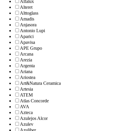
Alfalux
Alteret
Alttoglass
Amadis
Anjasora
Antonio Lupi
Aparici
Apavisa
APE Grupo
Arcana
Arezia
Argenta
Ariana
Ariostea
Art&Natura Ceramica
Artesia
ATEM
Atlas Concorde
AVA
Azteca
Azulejos Alcor
Azulev
Azuliber