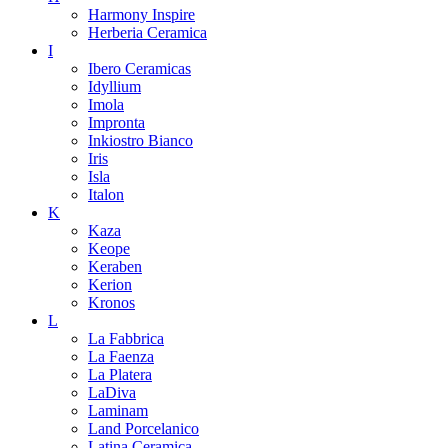
Harmony Inspire
Herberia Ceramica
I
Ibero Ceramicas
Idyllium
Imola
Impronta
Inkiostro Bianco
Iris
Isla
Italon
K
Kaza
Keope
Keraben
Kerion
Kronos
L
La Fabbrica
La Faenza
La Platera
LaDiva
Laminam
Land Porcelanico
Latina Ceramica