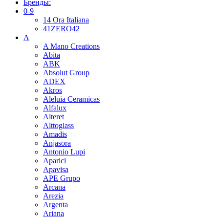
Бренды:
0-9
14 Ora Italiana
41ZERO42
A
A Mano Creations
Abita
ABK
Absolut Group
ADEX
Akros
Aleluia Ceramicas
Alfalux
Alteret
Alttoglass
Amadis
Anjasora
Antonio Lupi
Aparici
Apavisa
APE Grupo
Arcana
Arezia
Argenta
Ariana