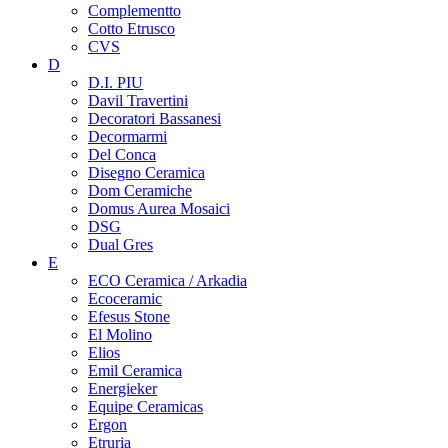
Complementto
Cotto Etrusco
CVS
D
D.I. PIU
Davil Travertini
Decoratori Bassanesi
Decormarmi
Del Conca
Disegno Ceramica
Dom Ceramiche
Domus Aurea Mosaici
DSG
Dual Gres
E
ECO Ceramica / Arkadia
Ecoceramic
Efesus Stone
El Molino
Elios
Emil Ceramica
Energieker
Equipe Ceramicas
Ergon
Etruria