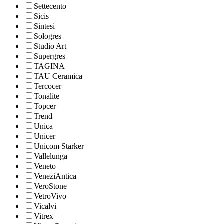
Settecento
Sicis
Sintesi
Sologres
Studio Art
Supergres
TAGINA
TAU Ceramica
Tercocer
Tonalite
Topcer
Trend
Unica
Unicer
Unicom Starker
Vallelunga
Veneto
VeneziAntica
VeroStone
VetroVivo
Vicalvi
Vitrex