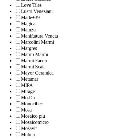
Love Tiles
Lustri Veneziani
Made+39
Magica
Mainzu
Manifattura Veneta
Marcolini Marmi
Margres
Marini Marmi
Marmi Faedo
Marmi Scala
Mayor Ceramica
Metamar
MIPA
Mirage
Mo.Da
Monocibec
Mosa
Mosaico piu
Mosaicomicro
Mosavit
Mutina