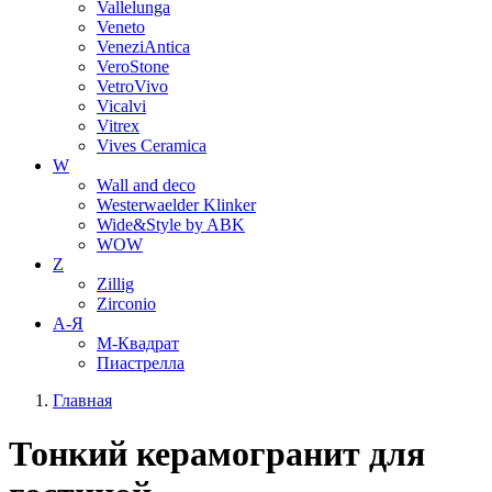
Vallelunga
Veneto
VeneziAntica
VeroStone
VetroVivo
Vicalvi
Vitrex
Vives Ceramica
W
Wall and deco
Westerwaelder Klinker
Wide&Style by ABK
WOW
Z
Zillig
Zirconio
А-Я
М-Квадрат
Пиастрелла
Главная
Тонкий керамогранит для