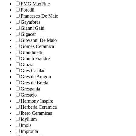
FMG MaxFine
Foredil
Francesco De Maio
Gayafores
Gianni Gaiti
Gigacer
Giovanni De Maio
Gomez Ceramica
Grandinetti
Graniti Fiandre
Grazia
Gres Catalan
Gres de Aragon
Gres de Breda
Grespania
Grestejo
Harmony Inspire
Herberia Ceramica
Ibero Ceramicas
Idyllium
Imola
Impronta