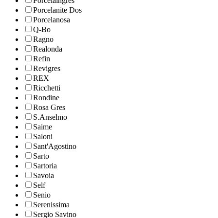
Porcelaingres
Porcelanite Dos
Porcelanosa
Q-Bo
Ragno
Realonda
Refin
Revigres
REX
Ricchetti
Rondine
Rosa Gres
S.Anselmo
Saime
Saloni
Sant'Agostino
Sarto
Sartoria
Savoia
Self
Senio
Serenissima
Sergio Savino