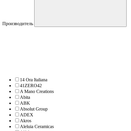
Производитель
14 Ora Italiana
41ZERO42
A Mano Creations
Abita
ABK
Absolut Group
ADEX
Akros
Aleluia Ceramicas