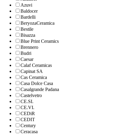
Azuvi
Baldocer
Bardelli
BeryozaCeramica
Bestile
Bisazza
Blue Print Ceramics
Brennero
Budri
Caesar
Calaf Ceramicas
Capinat SA
Cas Ceramica
Casa Dolce Casa
Casalgrande Padana
Castelvetro
CE.SI.
CE.VI.
CEDiR
CEDIT
Century
Ceracasa