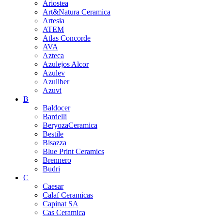
Ariostea
Art&Natura Ceramica
Artesia
ATEM
Atlas Concorde
AVA
Azteca
Azulejos Alcor
Azulev
Azuliber
Azuvi
B
Baldocer
Bardelli
BeryozaCeramica
Bestile
Bisazza
Blue Print Ceramics
Brennero
Budri
C
Caesar
Calaf Ceramicas
Capinat SA
Cas Ceramica