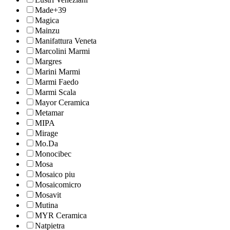
Made+39
Magica
Mainzu
Manifattura Veneta
Marcolini Marmi
Margres
Marini Marmi
Marmi Faedo
Marmi Scala
Mayor Ceramica
Metamar
MIPA
Mirage
Mo.Da
Monocibec
Mosa
Mosaico piu
Mosaicomicro
Mosavit
Mutina
MYR Ceramica
Natpietra