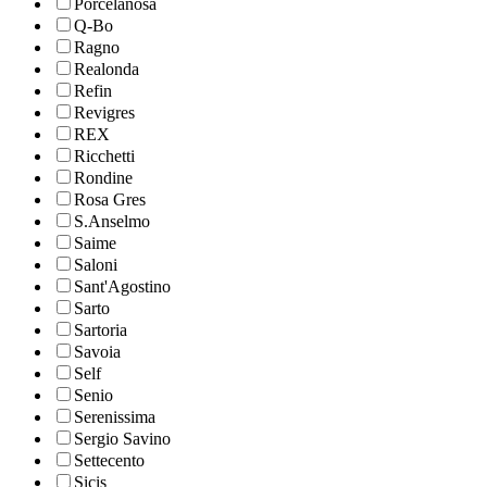
Porcelanosa
Q-Bo
Ragno
Realonda
Refin
Revigres
REX
Ricchetti
Rondine
Rosa Gres
S.Anselmo
Saime
Saloni
Sant'Agostino
Sarto
Sartoria
Savoia
Self
Senio
Serenissima
Sergio Savino
Settecento
Sicis