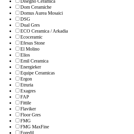
Disegno Ceramica
Dom Ceramiche
Domus Aurea Mosaici
DSG
Dual Gres
ECO Ceramica / Arkadia
Ecoceramic
Efesus Stone
El Molino
Elios
Emil Ceramica
Energieker
Equipe Ceramicas
Ergon
Etruria
Exagres
FAP
Fittile
Flaviker
Floor Gres
FMG
FMG MaxFine
Foredil