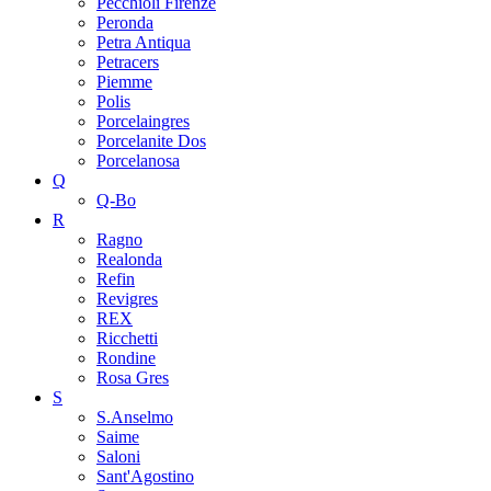
Pecchioli Firenze
Peronda
Petra Antiqua
Petracers
Piemme
Polis
Porcelaingres
Porcelanite Dos
Porcelanosa
Q
Q-Bo
R
Ragno
Realonda
Refin
Revigres
REX
Ricchetti
Rondine
Rosa Gres
S
S.Anselmo
Saime
Saloni
Sant'Agostino