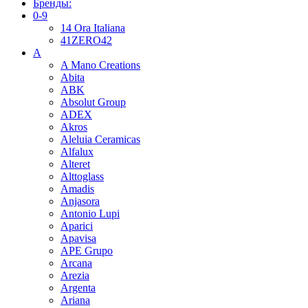
Бренды:
0-9
14 Ora Italiana
41ZERO42
A
A Mano Creations
Abita
ABK
Absolut Group
ADEX
Akros
Aleluia Ceramicas
Alfalux
Alteret
Alttoglass
Amadis
Anjasora
Antonio Lupi
Aparici
Apavisa
APE Grupo
Arcana
Arezia
Argenta
Ariana