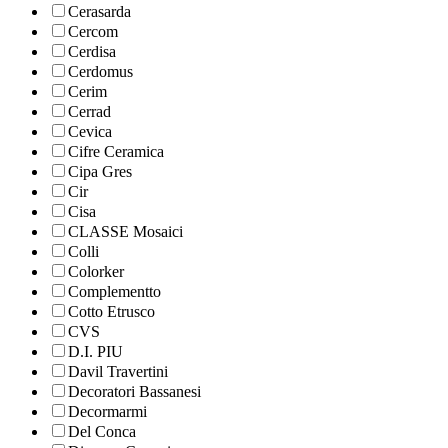
Cerasarda
Cercom
Cerdisa
Cerdomus
Cerim
Cerrad
Cevica
Cifre Ceramica
Cipa Gres
Cir
Cisa
CLASSE Mosaici
Colli
Colorker
Complementto
Cotto Etrusco
CVS
D.I. PIU
Davil Travertini
Decoratori Bassanesi
Decormarmi
Del Conca