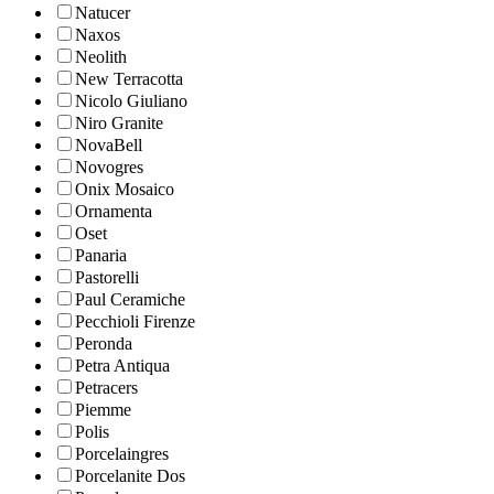
Natucer
Naxos
Neolith
New Terracotta
Nicolo Giuliano
Niro Granite
NovaBell
Novogres
Onix Mosaico
Ornamenta
Oset
Panaria
Pastorelli
Paul Ceramiche
Pecchioli Firenze
Peronda
Petra Antiqua
Petracers
Piemme
Polis
Porcelaingres
Porcelanite Dos