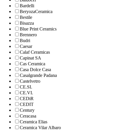
Bardelli
BeryozaCeramica
Bestile
Bisazza
Blue Print Ceramics
Brennero
Budri
Caesar
Calaf Ceramicas
Capinat SA
Cas Ceramica
Casa Dolce Casa
Casalgrande Padana
Castelvetro
CE.SI.
CE.VI.
CEDiR
CEDIT
Century
Ceracasa
Ceramica Elias
Ceramica Vilar Albaro