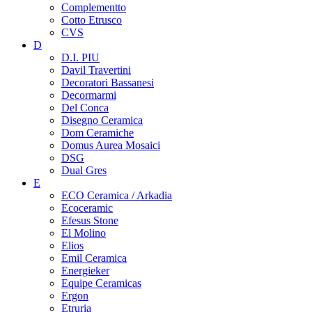
Complementto
Cotto Etrusco
CVS
D
D.I. PIU
Davil Travertini
Decoratori Bassanesi
Decormarmi
Del Conca
Disegno Ceramica
Dom Ceramiche
Domus Aurea Mosaici
DSG
Dual Gres
E
ECO Ceramica / Arkadia
Ecoceramic
Efesus Stone
El Molino
Elios
Emil Ceramica
Energieker
Equipe Ceramicas
Ergon
Etruria