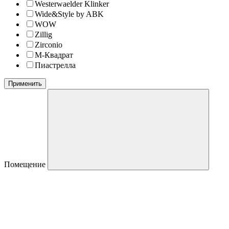
Westerwaelder Klinker
Wide&Style by ABK
WOW
Zillig
Zirconio
М-Квадрат
Пиастрелла
Применить
Помещение