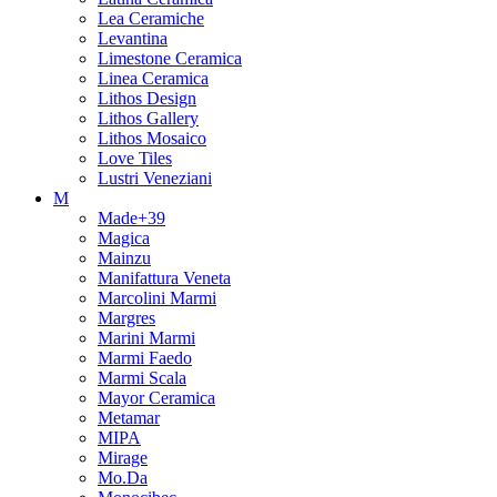
Lea Ceramiche
Levantina
Limestone Ceramica
Linea Ceramica
Lithos Design
Lithos Gallery
Lithos Mosaico
Love Tiles
Lustri Veneziani
M
Made+39
Magica
Mainzu
Manifattura Veneta
Marcolini Marmi
Margres
Marini Marmi
Marmi Faedo
Marmi Scala
Mayor Ceramica
Metamar
MIPA
Mirage
Mo.Da