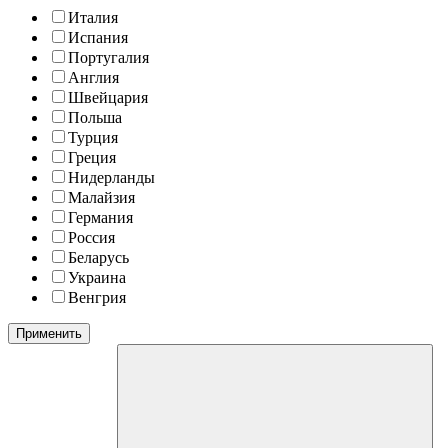
Италия
Испания
Португалия
Англия
Швейцария
Польша
Турция
Греция
Нидерланды
Малайзия
Германия
Россия
Беларусь
Украина
Венгрия
Применить