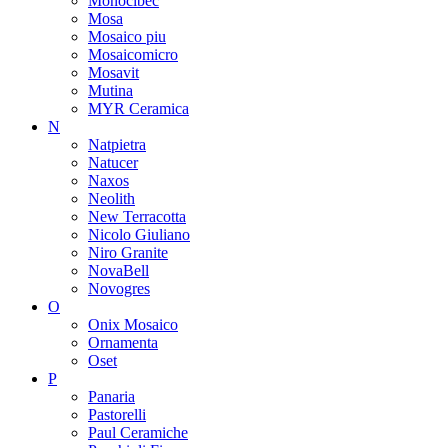
Monocibec
Mosa
Mosaico piu
Mosaicomicro
Mosavit
Mutina
MYR Ceramica
N
Natpietra
Natucer
Naxos
Neolith
New Terracotta
Nicolo Giuliano
Niro Granite
NovaBell
Novogres
O
Onix Mosaico
Ornamenta
Oset
P
Panaria
Pastorelli
Paul Ceramiche