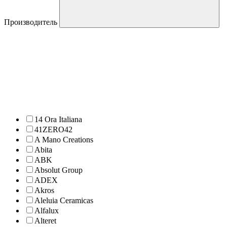
Производитель
14 Ora Italiana
41ZERO42
A Mano Creations
Abita
ABK
Absolut Group
ADEX
Akros
Aleluia Ceramicas
Alfalux
Alteret