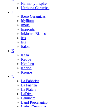
Harmony Inspire
Herberia Ceramica
I
Ibero Ceramicas
Idyllium
Imola
Impronta
Inkiostro Bianco
Iris
Isla
Italon
K
Kaza
Keope
Keraben
Kerion
Kronos
L
La Fabbrica
La Faenza
La Platera
LaDiva
Laminam
Land Porcelanico
Latina Ceramica