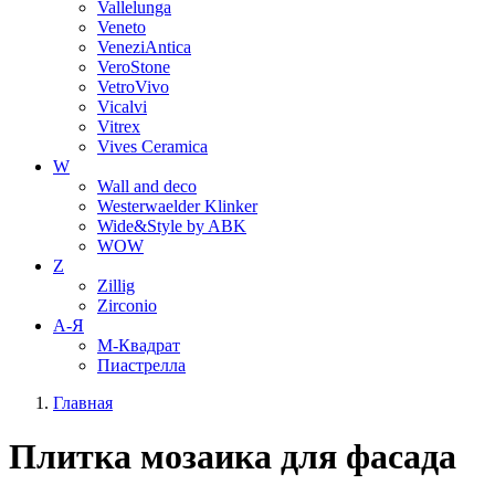
Vallelunga
Veneto
VeneziAntica
VeroStone
VetroVivo
Vicalvi
Vitrex
Vives Ceramica
W
Wall and deco
Westerwaelder Klinker
Wide&Style by ABK
WOW
Z
Zillig
Zirconio
А-Я
М-Квадрат
Пиастрелла
Главная
Плитка мозаика для фасада