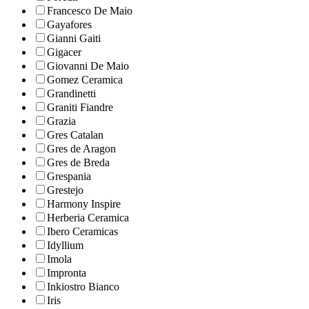
Francesco De Maio
Gayafores
Gianni Gaiti
Gigacer
Giovanni De Maio
Gomez Ceramica
Grandinetti
Graniti Fiandre
Grazia
Gres Catalan
Gres de Aragon
Gres de Breda
Grespania
Grestejo
Harmony Inspire
Herberia Ceramica
Ibero Ceramicas
Idyllium
Imola
Impronta
Inkiostro Bianco
Iris