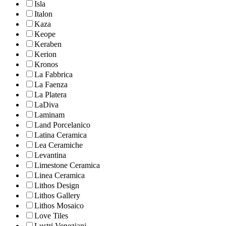
Isla
Italon
Kaza
Keope
Keraben
Kerion
Kronos
La Fabbrica
La Faenza
La Platera
LaDiva
Laminam
Land Porcelanico
Latina Ceramica
Lea Ceramiche
Levantina
Limestone Ceramica
Linea Ceramica
Lithos Design
Lithos Gallery
Lithos Mosaico
Love Tiles
Lustri Veneziani