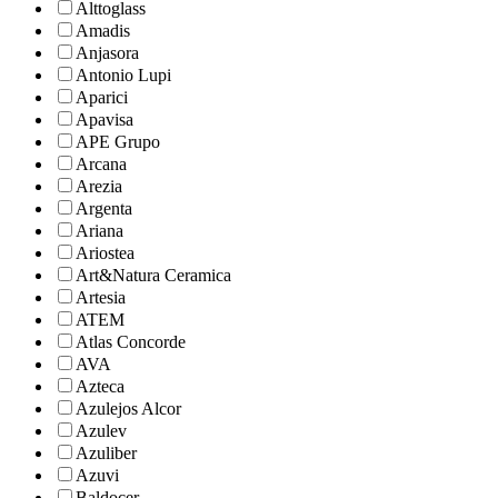
Alttoglass
Amadis
Anjasora
Antonio Lupi
Aparici
Apavisa
APE Grupo
Arcana
Arezia
Argenta
Ariana
Ariostea
Art&Natura Ceramica
Artesia
ATEM
Atlas Concorde
AVA
Azteca
Azulejos Alcor
Azulev
Azuliber
Azuvi
Baldocer