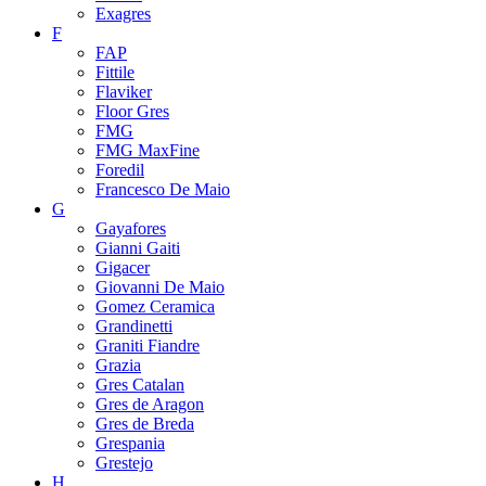
Exagres
F
FAP
Fittile
Flaviker
Floor Gres
FMG
FMG MaxFine
Foredil
Francesco De Maio
G
Gayafores
Gianni Gaiti
Gigacer
Giovanni De Maio
Gomez Ceramica
Grandinetti
Graniti Fiandre
Grazia
Gres Catalan
Gres de Aragon
Gres de Breda
Grespania
Grestejo
H