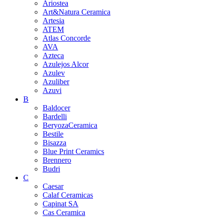
Ariostea
Art&Natura Ceramica
Artesia
ATEM
Atlas Concorde
AVA
Azteca
Azulejos Alcor
Azulev
Azuliber
Azuvi
B
Baldocer
Bardelli
BeryozaCeramica
Bestile
Bisazza
Blue Print Ceramics
Brennero
Budri
C
Caesar
Calaf Ceramicas
Capinat SA
Cas Ceramica