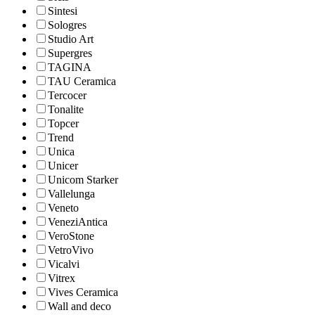
Sintesi
Sologres
Studio Art
Supergres
TAGINA
TAU Ceramica
Tercocer
Tonalite
Topcer
Trend
Unica
Unicer
Unicom Starker
Vallelunga
Veneto
VeneziAntica
VeroStone
VetroVivo
Vicalvi
Vitrex
Vives Ceramica
Wall and deco