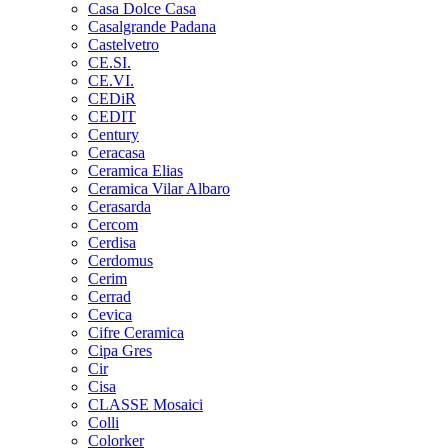
Casa Dolce Casa
Casalgrande Padana
Castelvetro
CE.SI.
CE.VI.
CEDiR
CEDIT
Century
Ceracasa
Ceramica Elias
Ceramica Vilar Albaro
Cerasarda
Cercom
Cerdisa
Cerdomus
Cerim
Cerrad
Cevica
Cifre Ceramica
Cipa Gres
Cir
Cisa
CLASSE Mosaici
Colli
Colorker