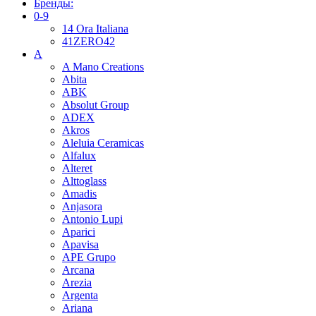
Бренды:
0-9
14 Ora Italiana
41ZERO42
A
A Mano Creations
Abita
ABK
Absolut Group
ADEX
Akros
Aleluia Ceramicas
Alfalux
Alteret
Alttoglass
Amadis
Anjasora
Antonio Lupi
Aparici
Apavisa
APE Grupo
Arcana
Arezia
Argenta
Ariana