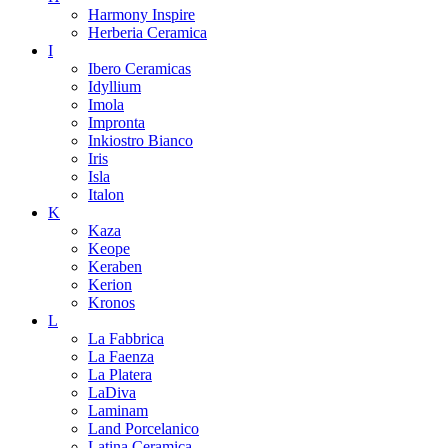
Harmony Inspire
Herberia Ceramica
I
Ibero Ceramicas
Idyllium
Imola
Impronta
Inkiostro Bianco
Iris
Isla
Italon
K
Kaza
Keope
Keraben
Kerion
Kronos
L
La Fabbrica
La Faenza
La Platera
LaDiva
Laminam
Land Porcelanico
Latina Ceramica