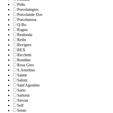
Polis
Porcelaingres
Porcelanite Dos
Porcelanosa
Q-Bo
Ragno
Realonda
Refin
Revigres
REX
Ricchetti
Rondine
Rosa Gres
S.Anselmo
Saime
Saloni
Sant'Agostino
Sarto
Sartoria
Savoia
Self
Senio