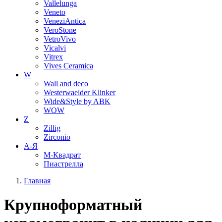
Vallelunga
Veneto
VeneziAntica
VeroStone
VetroVivo
Vicalvi
Vitrex
Vives Ceramica
W
Wall and deco
Westerwaelder Klinker
Wide&Style by ABK
WOW
Z
Zillig
Zirconio
А-Я
М-Квадрат
Пиастрелла
Главная
Крупноформатный