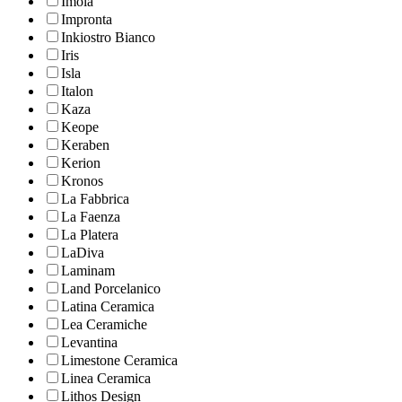
Imola
Impronta
Inkiostro Bianco
Iris
Isla
Italon
Kaza
Keope
Keraben
Kerion
Kronos
La Fabbrica
La Faenza
La Platera
LaDiva
Laminam
Land Porcelanico
Latina Ceramica
Lea Ceramiche
Levantina
Limestone Ceramica
Linea Ceramica
Lithos Design