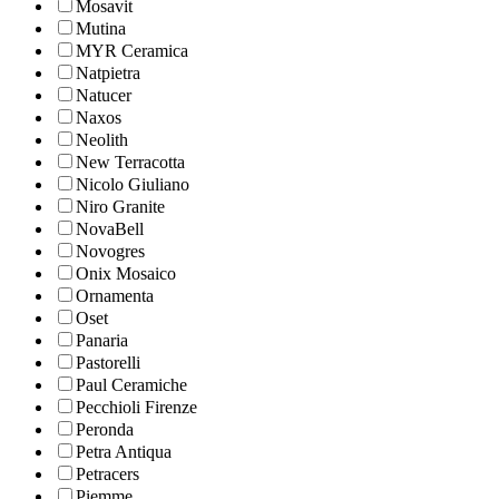
Mosavit
Mutina
MYR Ceramica
Natpietra
Natucer
Naxos
Neolith
New Terracotta
Nicolo Giuliano
Niro Granite
NovaBell
Novogres
Onix Mosaico
Ornamenta
Oset
Panaria
Pastorelli
Paul Ceramiche
Pecchioli Firenze
Peronda
Petra Antiqua
Petracers
Piemme