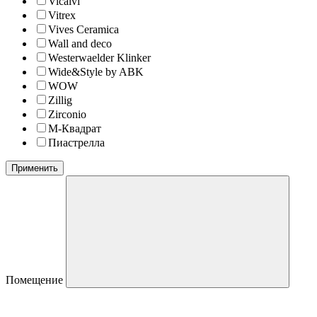
Vicalvi
Vitrex
Vives Ceramica
Wall and deco
Westerwaelder Klinker
Wide&Style by ABK
WOW
Zillig
Zirconio
М-Квадрат
Пиастрелла
Применить
Помещение