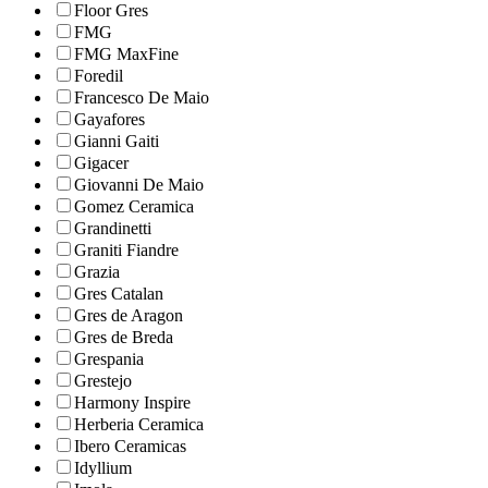
Floor Gres
FMG
FMG MaxFine
Foredil
Francesco De Maio
Gayafores
Gianni Gaiti
Gigacer
Giovanni De Maio
Gomez Ceramica
Grandinetti
Graniti Fiandre
Grazia
Gres Catalan
Gres de Aragon
Gres de Breda
Grespania
Grestejo
Harmony Inspire
Herberia Ceramica
Ibero Ceramicas
Idyllium