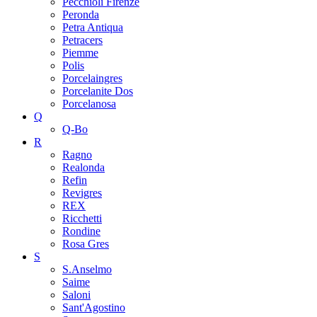
Pecchioli Firenze
Peronda
Petra Antiqua
Petracers
Piemme
Polis
Porcelaingres
Porcelanite Dos
Porcelanosa
Q
Q-Bo
R
Ragno
Realonda
Refin
Revigres
REX
Ricchetti
Rondine
Rosa Gres
S
S.Anselmo
Saime
Saloni
Sant'Agostino