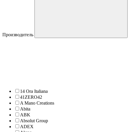
Производитель
14 Ora Italiana
41ZERO42
A Mano Creations
Abita
ABK
Absolut Group
ADEX