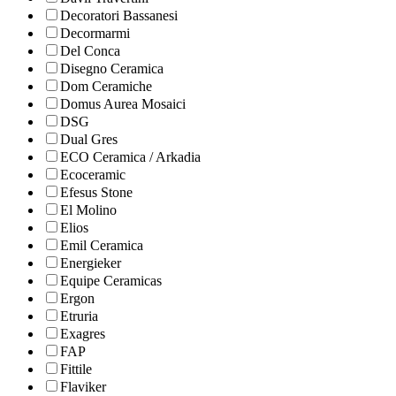
Decoratori Bassanesi
Decormarmi
Del Conca
Disegno Ceramica
Dom Ceramiche
Domus Aurea Mosaici
DSG
Dual Gres
ECO Ceramica / Arkadia
Ecoceramic
Efesus Stone
El Molino
Elios
Emil Ceramica
Energieker
Equipe Ceramicas
Ergon
Etruria
Exagres
FAP
Fittile
Flaviker