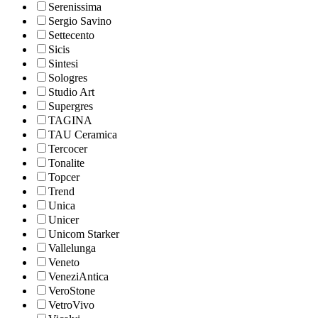
Serenissima
Sergio Savino
Settecento
Sicis
Sintesi
Sologres
Studio Art
Supergres
TAGINA
TAU Ceramica
Tercocer
Tonalite
Topcer
Trend
Unica
Unicer
Unicom Starker
Vallelunga
Veneto
VeneziAntica
VeroStone
VetroVivo