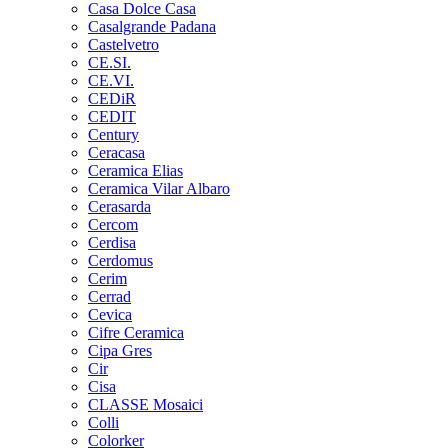
Casa Dolce Casa
Casalgrande Padana
Castelvetro
CE.SI.
CE.VI.
CEDiR
CEDIT
Century
Ceracasa
Ceramica Elias
Ceramica Vilar Albaro
Cerasarda
Cercom
Cerdisa
Cerdomus
Cerim
Cerrad
Cevica
Cifre Ceramica
Cipa Gres
Cir
Cisa
CLASSE Mosaici
Colli
Colorker