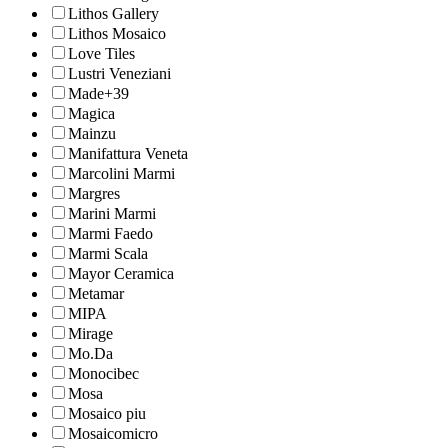
Lithos Gallery
Lithos Mosaico
Love Tiles
Lustri Veneziani
Made+39
Magica
Mainzu
Manifattura Veneta
Marcolini Marmi
Margres
Marini Marmi
Marmi Faedo
Marmi Scala
Mayor Ceramica
Metamar
MIPA
Mirage
Mo.Da
Monocibec
Mosa
Mosaico piu
Mosaicomicro