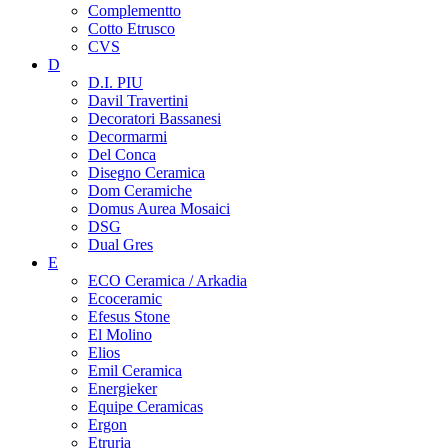
Complementto
Cotto Etrusco
CVS
D
D.I. PIU
Davil Travertini
Decoratori Bassanesi
Decormarmi
Del Conca
Disegno Ceramica
Dom Ceramiche
Domus Aurea Mosaici
DSG
Dual Gres
E
ECO Ceramica / Arkadia
Ecoceramic
Efesus Stone
El Molino
Elios
Emil Ceramica
Energieker
Equipe Ceramicas
Ergon
Etruria