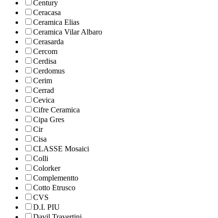
Century
Ceracasa
Ceramica Elias
Ceramica Vilar Albaro
Cerasarda
Cercom
Cerdisa
Cerdomus
Cerim
Cerrad
Cevica
Cifre Ceramica
Cipa Gres
Cir
Cisa
CLASSE Mosaici
Colli
Colorker
Complementto
Cotto Etrusco
CVS
D.I. PIU
Davil Travertini