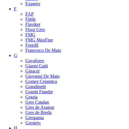
Exagres
F
FAP
Fittile
Flaviker
Floor Gres
FMG
FMG MaxFine
Foredil
Francesco De Maio
G
Gayafores
Gianni Gaiti
Gigacer
Giovanni De Maio
Gomez Ceramica
Grandinetti
Graniti Fiandre
Grazia
Gres Catalan
Gres de Aragon
Gres de Breda
Grespania
Grestejo
H