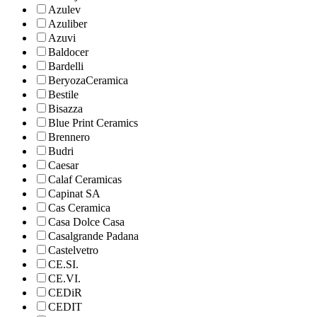
Azulev
Azuliber
Azuvi
Baldocer
Bardelli
BeryozaCeramica
Bestile
Bisazza
Blue Print Ceramics
Brennero
Budri
Caesar
Calaf Ceramicas
Capinat SA
Cas Ceramica
Casa Dolce Casa
Casalgrande Padana
Castelvetro
CE.SI.
CE.VI.
CEDiR
CEDIT