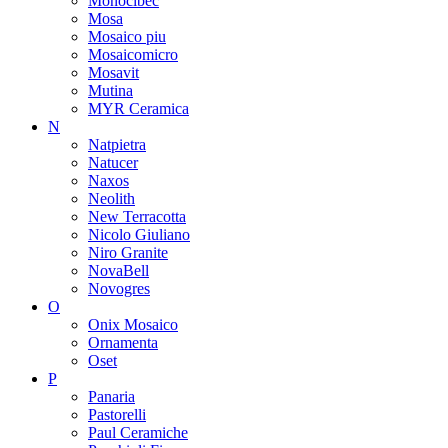
Monocibec
Mosa
Mosaico piu
Mosaicomicro
Mosavit
Mutina
MYR Ceramica
N
Natpietra
Natucer
Naxos
Neolith
New Terracotta
Nicolo Giuliano
Niro Granite
NovaBell
Novogres
O
Onix Mosaico
Ornamenta
Oset
P
Panaria
Pastorelli
Paul Ceramiche