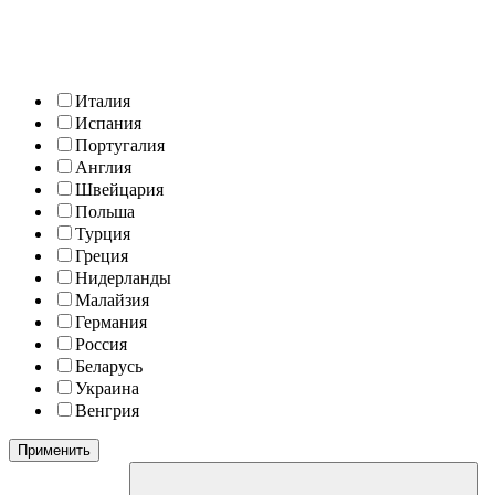
Италия
Испания
Португалия
Англия
Швейцария
Польша
Турция
Греция
Нидерланды
Малайзия
Германия
Россия
Беларусь
Украина
Венгрия
Применить