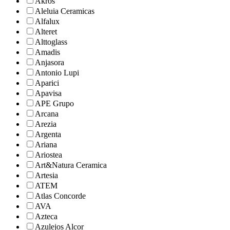
Akros
Aleluia Ceramicas
Alfalux
Alteret
Alttoglass
Amadis
Anjasora
Antonio Lupi
Aparici
Apavisa
APE Grupo
Arcana
Arezia
Argenta
Ariana
Ariostea
Art&Natura Ceramica
Artesia
ATEM
Atlas Concorde
AVA
Azteca
Azulejos Alcor