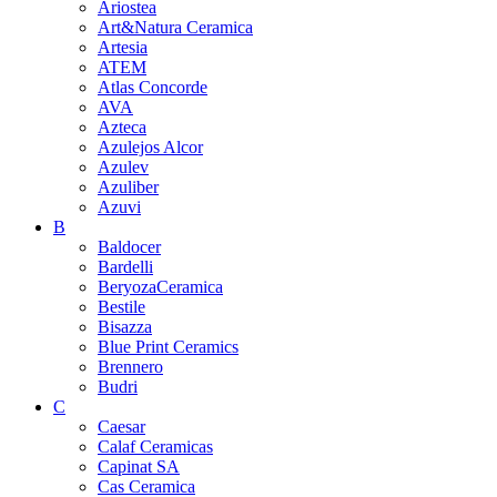
Ariostea
Art&Natura Ceramica
Artesia
ATEM
Atlas Concorde
AVA
Azteca
Azulejos Alcor
Azulev
Azuliber
Azuvi
B
Baldocer
Bardelli
BeryozaCeramica
Bestile
Bisazza
Blue Print Ceramics
Brennero
Budri
C
Caesar
Calaf Ceramicas
Capinat SA
Cas Ceramica